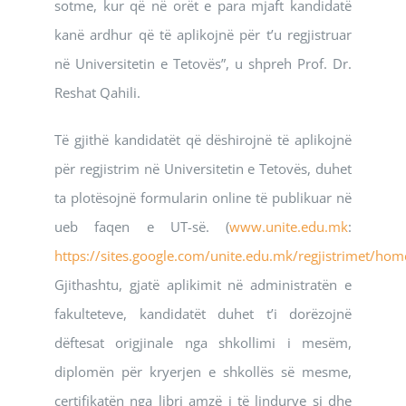
sotme, kur që në orët e para mjaft kandidatë
kanë ardhur që të aplikojnë për t’u regjistruar
në Universitetin e Tetovës”, u shpreh Prof. Dr.
Reshat Qahili.
Të gjithë kandidatët që dëshirojnë të aplikojnë
për regjistrim në Universitetin e Tetovës, duhet
ta plotësojnë formularin online të publikuar në
ueb faqen e UT-së. (
www.unite.edu.mk
:
https://sites.google.com/unite.edu.mk/regjistrimet/hom
Gjithashtu, gjatë aplikimit në administratën e
fakulteteve, kandidatët duhet t’i dorëzojnë
dëftesat origjinale nga shkollimi i mesëm,
diplomën për kryerjen e shkollës së mesme,
certifikatën nga libri amzë i të lindurve si dhe