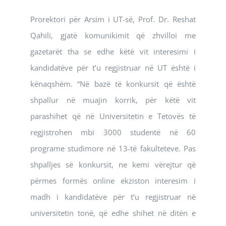
Prorektori për Arsim i UT-së, Prof. Dr. Reshat
Qahili, gjatë komunikimit që zhvilloi me
gazetarët tha se edhe këtë vit interesimi i
kandidatëve për t’u regjistruar në UT është i
kënaqshëm. “Në bazë të konkursit që është
shpallur në muajin korrik, për këtë vit
parashihet që në Universitetin e Tetovës të
regjistrohen mbi 3000 studentë në 60
programe studimore në 13-të fakulteteve. Pas
shpalljes së konkursit, ne kemi vërejtur që
përmes formës online ekziston interesim i
madh i kandidatëve për t’u regjistruar në
universitetin tonë, që edhe shihet në ditën e