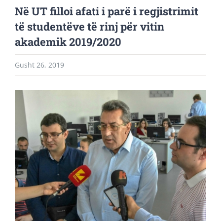
Në UT filloi afati i parë i regjistrimit
të studentëve të rinj për vitin
akademik 2019/2020
Gusht 26, 2019
View
Larger
Image