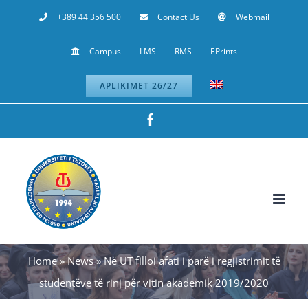
Skip
+389 44 356 500
Contact Us
Webmail
to
Campus
LMS
RMS
EPrints
content
APLIKIMET 26/27
Facebook
Home
»
News
»
Në UT filloi afati i parë i regjistrimit të
studentëve të rinj për vitin akademik 2019/2020