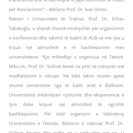
për Asociacionin” – deklaroi Prof. Dr. Ivan Ilchev.
Rektori i Universitetit të Trakisë, Prof. Dr. Erhan
Tabakoğlu, u shpreh shumë mirënjohës për organizimin
e konferencës dhe takimit të katërt të AUB-së me çka u
krijua një atmosferë e re bashkëpunimi mes
universiteteve. “Kjo mbledhje u organizua në Tetovë.
Miku im, Prof. Dr. Vullnet Ameti na priti në mënyrën më
madhështore si nikoqir. Në këtë takim morën pjesë
shumë universitete nga të katër anët e Ballkanit.
Universitetet shkëmbyen njohuritë dhe eksperiencat e
tyre duke krijuar një atmosferë të ngrohtë
bashkëpunimi. Për këtë organizim e falënderoj
Universitetin e Tetovës, Rektorin e nderuar Prof. Dr.
Vullnet Ametin dhe stafin që u përkujdes për ne. U