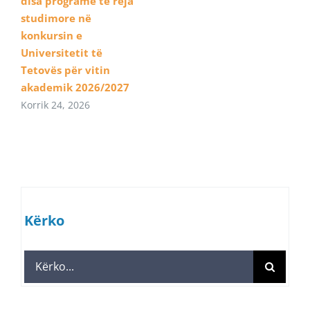
disa programe të reja
studimore në
konkursin e
Universitetit të
Tetovës për vitin
akademik 2026/2027
Korrik 24, 2026
Kërko
Search
for: