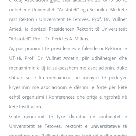
udhëheqë Universiteti “Aristoteli” nga Selaniku. Me këtë
rast Rektori i Universitetit të Tetovës, Prof. Dr. Vullnet
Ameti, ia dorëzoi Presidencën Rektorit të Universitetit
“Aristoteli”, Prof. Dr. Pericles A. Mitkas.
Ai, pas pranimit të presidencës e falënderoi Rektorin e
UT-së, Prof. Dr. Vullnet Ametin, për udhëheqjen dhe
menaxhimin e tij të suksesshëm me asociacionin, duke
shtuar se e ka menaxhuar në mënyrë të përkryer
kryesimin me asociacionin e dëshmi e fortë për këtë
është organizimi i konferencës dhe pritja e ngrohtë në
këtë institucion.
Gjatë qëndrimit të tyre dy-ditor në ambientet e
Universitetit të Tetovës, rektorët e universiteteve të
ndryshme nga Ballkani vlerësuan lartë rolin dhe punën