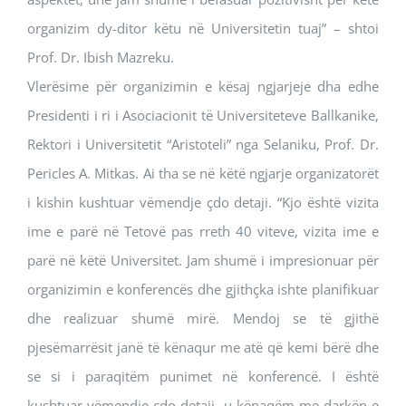
organizim dy-ditor këtu në Universitetin tuaj” – shtoi
Prof. Dr. Ibish Mazreku.
Vlerësime për organizimin e kësaj ngjarjeje dha edhe
Presidenti i ri i Asociacionit të Universiteteve Ballkanike,
Rektori i Universitetit “Aristoteli” nga Selaniku, Prof. Dr.
Pericles A. Mitkas. Ai tha se në këtë ngjarje organizatorët
i kishin kushtuar vëmendje çdo detaji. “Kjo është vizita
ime e parë në Tetovë pas rreth 40 viteve, vizita ime e
parë në këtë Universitet. Jam shumë i impresionuar për
organizimin e konferencës dhe gjithçka ishte planifikuar
dhe realizuar shumë mirë. Mendoj se të gjithë
pjesëmarrësit janë të kënaqur me atë që kemi bërë dhe
se si i paraqitëm punimet në konferencë. I është
kushtuar vëmendje çdo detaji, u kënaqëm me darkën e