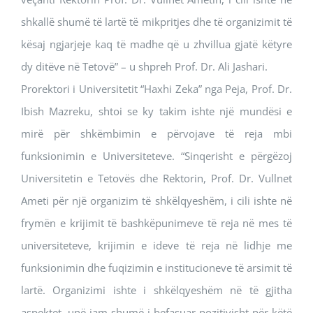
shkallë shumë të lartë të mikpritjes dhe të organizimit të
kësaj ngjarjeje kaq të madhe që u zhvillua gjatë këtyre
dy ditëve në Tetovë” – u shpreh Prof. Dr. Ali Jashari.
Prorektori i Universitetit “Haxhi Zeka” nga Peja, Prof. Dr.
Ibish Mazreku, shtoi se ky takim ishte një mundësi e
mirë për shkëmbimin e përvojave të reja mbi
funksionimin e Universiteteve. “Sinqerisht e përgëzoj
Universitetin e Tetovës dhe Rektorin, Prof. Dr. Vullnet
Ameti për një organizim të shkëlqyeshëm, i cili ishte në
frymën e krijimit të bashkëpunimeve të reja në mes të
universiteteve, krijimin e ideve të reja në lidhje me
funksionimin dhe fuqizimin e institucioneve të arsimit të
lartë. Organizimi ishte i shkëlqyeshëm në të gjitha
aspektet, unë jam shumë i befasuar pozitivisht për këtë