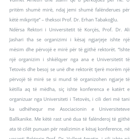
pritëm shumë mirë, ndaj jemi shumë falënderues për
këtë mikpritje” – theksoi Prof. Dr. Erhan Tabakoğlu.
Ndërsa Rektori i Universitetit të Korçës, Prof. Dr. Ali
Jashari tha se organizimi i kësaj ngjarjeje ishte një
mësim dhe përvojë e mirë për të gjithë rektorët. “Ishte
një organizim i shkëlqyer nga ana e Universitetit të
Tetovës dhe besoj se unë dhe rektorët tjerë morëm një
përvojë të mirë se si mund të organizohen ngjarje të
këtilla aq të mëdha, siç ishte konferenca e katërt e
organizuar nga Universiteti i Tetovës, i cili deri më tani
ka udhëhequr me Asociacionin e Universiteteve
Ballkanike. Me këtë rast unë dua të falënderoj të gjithë
ata të cilët punuan për realizimin e kësaj konference, në
veçanti Rektorin Prof. Dr. Vullnet Ametin, i cili ishte në