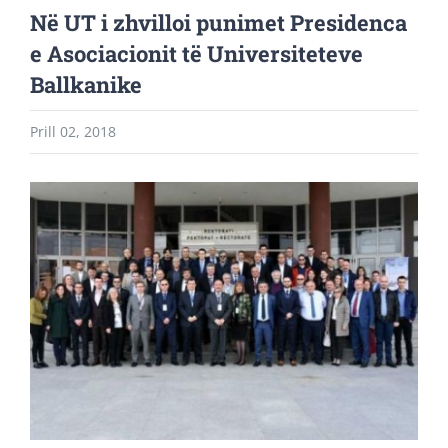
Në UT i zhvilloi punimet Presidenca
e Asociacionit të Universiteteve
Ballkanike
Prill 02, 2018
View
Larger
Image