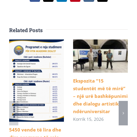
Related Posts
Ekspozita “15
studentët më të mirë”
– një urë bashkëpunimi
dhe dialogu artistik
ndëruniversitar
Korrik 15, 2026
5450 vende të lira dhe