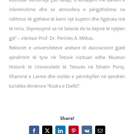
mbrëmshme dhe se atmosfera e përgjithshme na
ndihmoi të gjithëve të kemi një kuptim dhe ligjërata më
të mira. Shpresojmë se në Selanik do ta bëjmë të njëjtën
gjë” – vlerësoi Prof. Dr. Pericles A. Mitkas.
Rektorët e universiteteve anëtare të Asociacionit gjatë
qëndrimit të tyre në Tetovë vizituan edhe Muzeun
Historik të Universitetit të Tetovës në fshatin Poroj,
Xhaminë e Larme dhe vizitën e përmbyllën në qendrën
turistike dimërore “Kodra e Diellit”.
Share!
Facebook
X
LinkedIn
Pinterest
Vk
Email