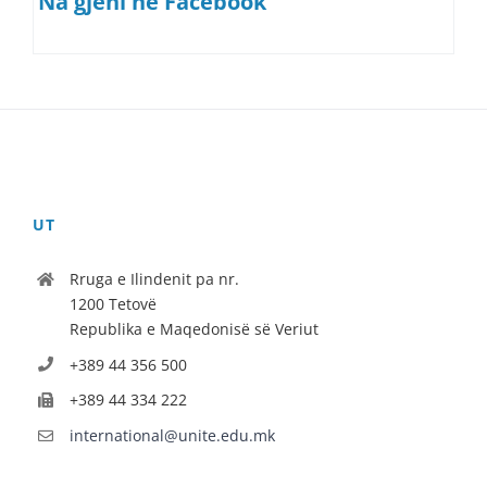
Na gjeni në Facebook
UT
Rruga e Ilindenit pa nr.
1200 Tetovë
Republika e Maqedonisë së Veriut
+389 44 356 500
+389 44 334 222
international@unite.edu.mk