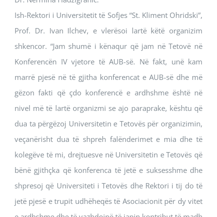
Ish-Rektori i Universitetit të Sofjes “St. Kliment Ohridski”,
Prof. Dr. Ivan Ilchev, e vlerësoi lartë këtë organizim
shkencor. “Jam shumë i kënaqur që jam në Tetovë në
Konferencën IV vjetore të AUB-së. Në fakt, unë kam
marrë pjesë në të gjitha konferencat e AUB-së dhe më
gëzon fakti që çdo konferencë e ardhshme është në
nivel më të lartë organizmi se ajo paraprake, kështu që
dua ta përgëzoj Universitetin e Tetovës për organizimin,
veçanërisht dua të shpreh falënderimet e mia dhe të
kolegëve të mi, drejtuesve në Universitetin e Tetovës që
bënë gjithçka që konferenca të jetë e suksesshme dhe
shpresoj që Universiteti i Tetovës dhe Rektori i tij do të
jetë pjesë e trupit udhëheqës të Asociacionit për dy vitet
e ardhshme dhe të vazhdojnë të japin kontribut të madh