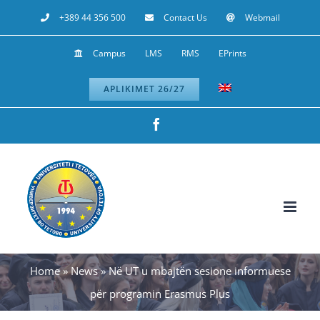
Skip
+389 44 356 500
Contact Us
Webmail
to
Campus
LMS
RMS
EPrints
content
APLIKIMET 26/27
Facebook
Home
»
News
»
Në UT u mbajtën sesione informuese
për programin Erasmus Plus