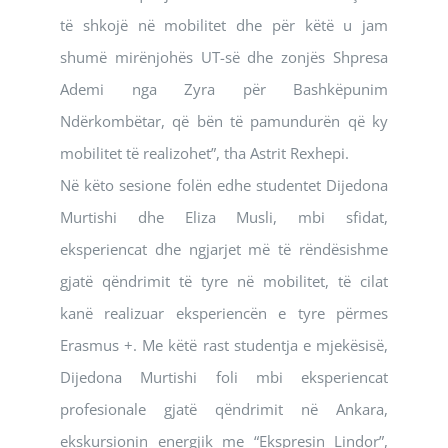
të shkojë në mobilitet dhe për këtë u jam
shumë mirënjohës UT-së dhe zonjës Shpresa
Ademi nga Zyra për Bashkëpunim
Ndërkombëtar, që bën të pamundurën që ky
mobilitet të realizohet”, tha Astrit Rexhepi.
Në këto sesione folën edhe studentet Dijedona
Murtishi dhe Eliza Musli, mbi sfidat,
eksperiencat dhe ngjarjet më të rëndësishme
gjatë qëndrimit të tyre në mobilitet, të cilat
kanë realizuar eksperiencën e tyre përmes
Erasmus +. Me këtë rast studentja e mjekësisë,
Dijedona Murtishi foli mbi eksperiencat
profesionale gjatë qëndrimit në Ankara,
ekskursionin energjik me “Ekspresin Lindor”,