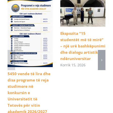
Ekspozita “15
studentët më të mirë”
– një urë bashkëpunimi
dhe dialogu artistik
ndëruniversitar
Korrik 15, 2026
5450 vende të lira dhe
disa programe të reja
studimore në
konkursin e
Universitetit të
Tetovës për vitin
akademik 2026/2027