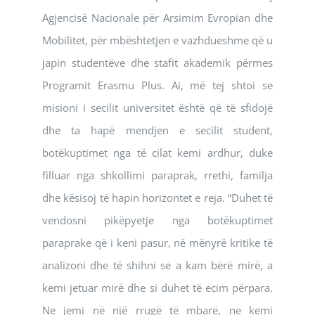
Agjencisë Nacionale për Arsimim Evropian dhe
Mobilitet, për mbështetjen e vazhdueshme që u
japin studentëve dhe stafit akademik përmes
Programit Erasmu Plus. Ai, më tej shtoi se
misioni i secilit universitet është që të sfidojë
dhe ta hapë mendjen e secilit student,
botëkuptimet nga të cilat kemi ardhur, duke
filluar nga shkollimi paraprak, rrethi, familja
dhe kësisoj të hapin horizontet e reja. “Duhet të
vendosni pikëpyetje nga botëkuptimet
paraprake që i keni pasur, në mënyrë kritike të
analizoni dhe të shihni se a kam bërë mirë, a
kemi jetuar mirë dhe si duhet të ecim përpara.
Ne jemi në një rrugë të mbarë, ne kemi