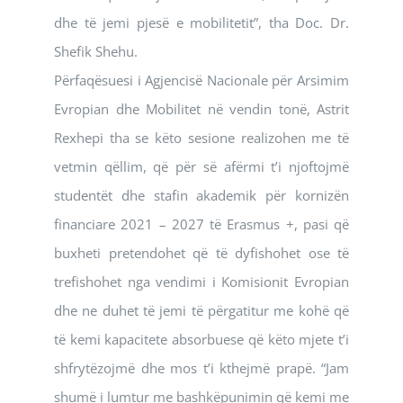
dhe të jemi pjesë e mobilitetit”, tha Doc. Dr.
Shefik Shehu.
Përfaqësuesi i Agjencisë Nacionale për Arsimim
Evropian dhe Mobilitet në vendin tonë, Astrit
Rexhepi tha se këto sesione realizohen me të
vetmin qëllim, që për së afërmi t’i njoftojmë
studentët dhe stafin akademik për kornizën
financiare 2021 – 2027 të Erasmus +, pasi që
buxheti pretendohet që të dyfishohet ose të
trefishohet nga vendimi i Komisionit Evropian
dhe ne duhet të jemi të përgatitur me kohë që
të kemi kapacitete absorbuese që këto mjete t’i
shfrytëzojmë dhe mos t’i kthejmë prapë. “Jam
shumë i lumtur me bashkëpunimin që kemi me