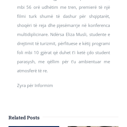
mbi 56 orë udhëtim me tren, premierë të një
filmi turk shumë të dashur për shqiptarët,
shoqëri të reja dhe pjesëmarrje në konferenca
multidiplicinare. Ndërsa Eliza Musli, studente e
drejtimit të turizmit, përfituese e këtij programi
foli mbi 10 gjërat që duhet t’i ketë çdo student
parasysh, me qëllim për t’u ambientuar me
atmosferë të re.
Zyra për Informim
Related Posts