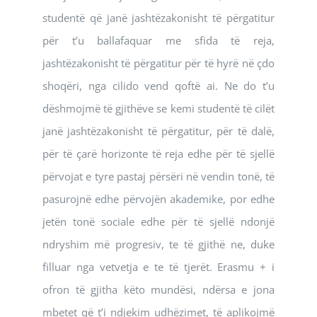
studentë që janë jashtëzakonisht të përgatitur
për t’u ballafaquar me sfida të reja,
jashtëzakonisht të përgatitur për të hyrë në çdo
shoqëri, nga cilido vend qoftë ai. Ne do t’u
dëshmojmë të gjithëve se kemi studentë të cilët
janë jashtëzakonisht të përgatitur, për të dalë,
për të çarë horizonte të reja edhe për të sjellë
përvojat e tyre pastaj përsëri në vendin tonë, të
pasurojnë edhe përvojën akademike, por edhe
jetën tonë sociale edhe për të sjellë ndonjë
ndryshim më progresiv, te të gjithë ne, duke
filluar nga vetvetja e te të tjerët. Erasmu + i
ofron të gjitha këto mundësi, ndërsa e jona
mbetet që t’i ndjekim udhëzimet, të aplikojmë