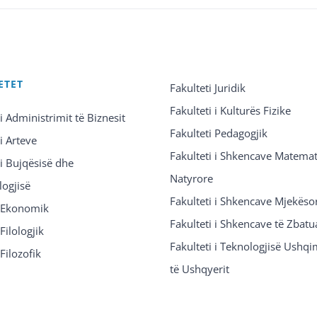
ETET
Fakulteti Juridik
Fakulteti i Kulturës Fizike
 i Administrimit të Biznesit
Fakulteti Pedagogjik
 i Arteve
Fakulteti i Shkencave Matemat
 i Bujqësisë dhe
Natyrore
logjisë
Fakulteti i Shkencave Mjekëso
i Ekonomik
Fakulteti i Shkencave të Zbatu
Filologjik
Fakulteti i Teknologjisë Ushq
 Filozofik
të Ushqyerit