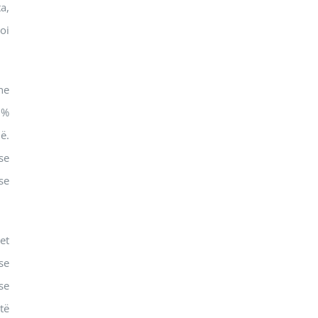
a,
oi
he
5%
ë.
se
se
et
se
se
të