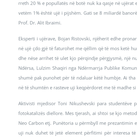
rreth 20 % e popullatës në botë nuk ka qasje në ujërat e
vetëm 1% është ujë i pijshëm. Gati se 8 miliardë banor
Prof. Dr. Alit Ibraimi.
Eksperti i ujërave, Bojan Ristovski, njëherit edhe pro
në ujë çdo gjë të faturohet me qëllim që të mos ketë hum
dhe nëse arrihet të ulet kjo përqindje përgjysmë, një 
Ndërsa, Lulzim Shaqiri nga Ndërmarrja Publike Komunal
shumë pak punohet për të ndaluar këtë humbje. Ai tha s
në të shumtën e rasteve uji keqpërdoret me të madhe si 
Aktivisti mjedisor Toni Nikushevski para studentëve pa
fotokatalizës diellore. Mes tjerash, ai shtoi se kjo meto
Neo Carbon etj. Punëtoria u përmbyll me prezantimin e ak
uji nuk duhet të jetë element përfitimi për interesa t