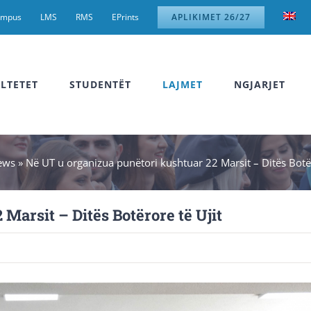
ampus
LMS
RMS
EPrints
APLIKIMET 26/27
LTETET
STUDENTËT
LAJMET
NGJARJET
ews
»
Në UT u organizua punëtori kushtuar 22 Marsit – Ditës Botër
Marsit – Ditës Botërore të Ujit