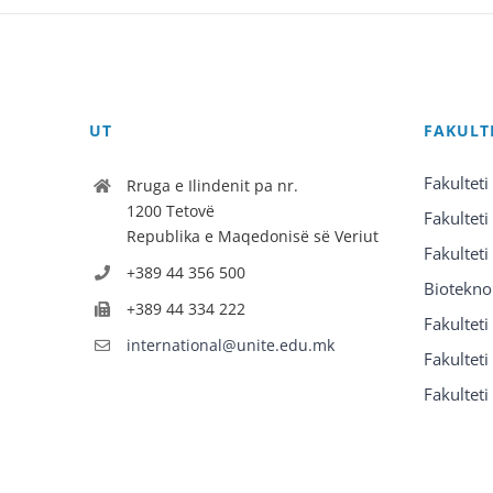
UT
FAKULT
Fakulteti
Rruga e Ilindenit pa nr.
1200 Tetovë
Fakulteti
Republika e Maqedonisë së Veriut
Fakulteti
+389 44 356 500
Biotekno
+389 44 334 222
Fakultet
international@unite.edu.mk
Fakulteti 
Fakulteti