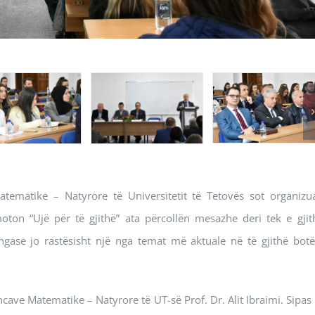
atematike – Natyrore të Universitetit të Tetovës sot organizu
ton “Ujë për të gjithë” ata përcollën mesazhe deri tek e gjit
ngase jo rastësisht një nga temat më aktuale në të gjithë botë
cave Matematike – Natyrore të UT-së Prof. Dr. Alit Ibraimi. Sipas t