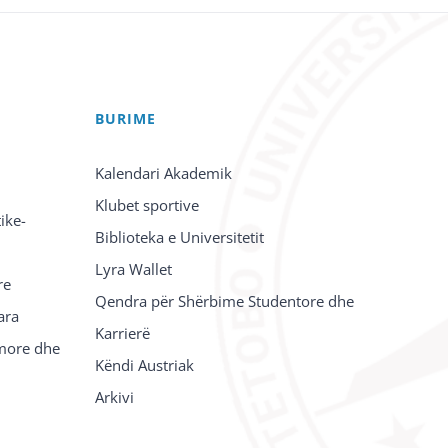
BURIME
Kalendari Akademik
Klubet sportive
ike-
Biblioteka e Universitetit
Lyra Wallet
re
Qendra për Shërbime Studentore dhe
ara
Karrierë
imore dhe
Këndi Austriak
Arkivi