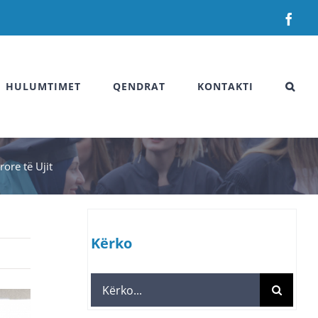
Fac
HULUMTIMET
QENDRAT
KONTAKTI
ore të Ujit
Kërko
Search
for: