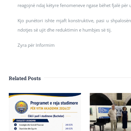
reagojnë ndaj këtyre fenomeneve ngase bëhet fjalë për uji
Kjo punëtori ishte mjaft konstruktive, pasi u shpalos
ndotjes së ujit dhe reduktimin e humbjes së tij.
Zyra për Informim
Related Posts