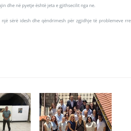
n dhe në pyetje është jeta e gjithsecilit nga ne.
ën një sërë idesh dhe qëndrimesh për zgjidhje të problemeve rre