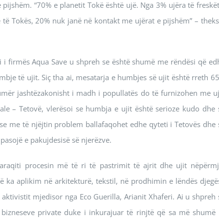
 pijshëm. “70% e planetit Tokë është ujë. Nga 3% ujëra të freskët
ë të Tokës, 20% nuk janë në kontakt me ujërat e pijshëm” – theks
nari i firmës Aqua Save u shpreh se është shumë me rëndësi që ed
bje të ujit. Siç tha ai, mesatarja e humbjes së ujit është rreth 6
numër jashtëzakonisht i madh i popullatës do të furnizohen me uj
e – Tetovë, vlerësoi se humbja e ujit është serioze kudo dhe 
e me të njëjtin problem ballafaqohet edhe qyteti i Tetovës dhe 
pasojë e pakujdesisë së njerëzve.
raqiti procesin më të ri të pastrimit të ajrit dhe ujit nëpërmj
dë ka aplikim në arkitekturë, tekstil, në prodhimin e lëndës djegë
tivistit mjedisor nga Eco Guerilla, Arianit Xhaferi. Ai u shpreh 
ë bizneseve private duke i inkurajuar të rinjtë që sa më shumë 