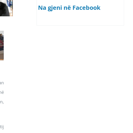
Na gjeni në Facebook
an
hë
n,
ij