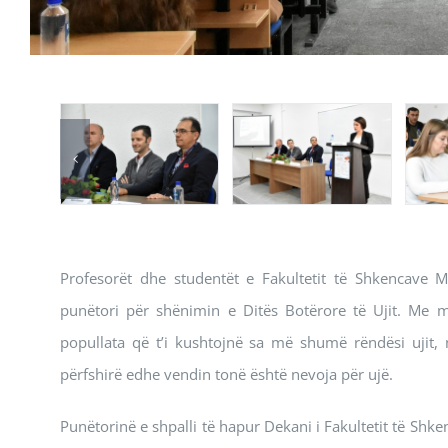
Profesorët dhe studentët e Fakultetit të Shkencave M
punëtori për shënimin e Ditës Botërore të Ujit. Me mo
popullata që t’i kushtojnë sa më shumë rëndësi ujit, 
përfshirë edhe vendin tonë është nevoja për ujë.
Punëtorinë e shpalli të hapur Dekani i Fakultetit të Shken