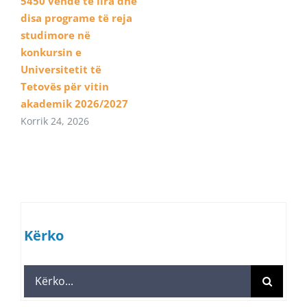
5450 vende të lira dhe
disa programe të reja
studimore në
konkursin e
Universitetit të
Tetovës për vitin
akademik 2026/2027
Korrik 24, 2026
Kërko
Search
for: