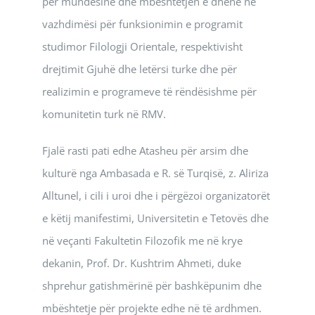
për mundësinë dhe mbështetjen e dhënë në
vazhdimësi për funksionimin e programit
studimor Filologji Orientale, respektivisht
drejtimit Gjuhë dhe letërsi turke dhe për
realizimin e programeve të rëndësishme për
komunitetin turk në RMV.
Fjalë rasti pati edhe Atasheu për arsim dhe
kulturë nga Ambasada e R. së Turqisë, z. Aliriza
Alltunel, i cili i uroi dhe i përgëzoi organizatorët
e këtij manifestimi, Universitetin e Tetovës dhe
në veçanti Fakultetin Filozofik me në krye
dekanin, Prof. Dr. Kushtrim Ahmeti, duke
shprehur gatishmërinë për bashkëpunim dhe
mbështetje për projekte edhe në të ardhmen.