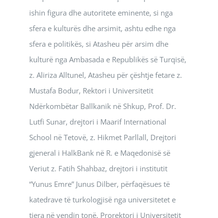
ishin figura dhe autoritete eminente, si nga
sfera e kulturës dhe arsimit, ashtu edhe nga
sfera e politikës, si Atasheu për arsim dhe
kulturë nga Ambasada e Republikës së Turqisë,
z. Aliriza Alltunel, Atasheu për çështje fetare z.
Mustafa Bodur, Rektori i Universitetit
Ndërkombëtar Ballkanik në Shkup, Prof. Dr.
Lutfi Sunar, drejtori i Maarif International
School në Tetovë, z. Hikmet Parllall, Drejtori
gjeneral i HalkBank në R. e Maqedonisë së
Veriut z. Fatih Shahbaz, drejtori i institutit
“Yunus Emre” Junus Dilber, përfaqësues të
katedrave të turkologjisë nga universitetet e
tjera në vendin tonë, Prorektori i Universitetit