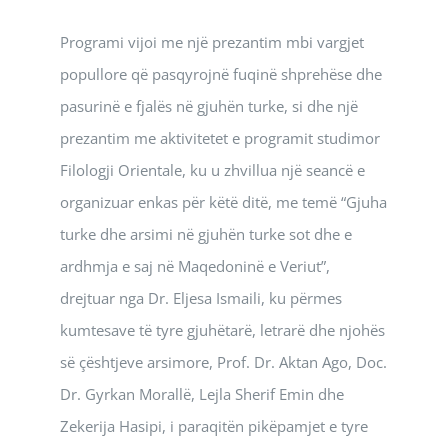
Programi vijoi me një prezantim mbi vargjet
popullore që pasqyrojnë fuqinë shprehëse dhe
pasurinë e fjalës në gjuhën turke, si dhe një
prezantim me aktivitetet e programit studimor
Filologji Orientale, ku u zhvillua një seancë e
organizuar enkas për këtë ditë, me temë “Gjuha
turke dhe arsimi në gjuhën turke sot dhe e
ardhmja e saj në Maqedoninë e Veriut”,
drejtuar nga Dr. Eljesa Ismaili, ku përmes
kumtesave të tyre gjuhëtarë, letrarë dhe njohës
së çështjeve arsimore, Prof. Dr. Aktan Ago, Doc.
Dr. Gyrkan Morallë, Lejla Sherif Emin dhe
Zekerija Hasipi, i paraqitën pikëpamjet e tyre