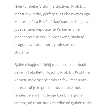
Ndërkombëtar Vision në Gostivar, Prof. Dr.
Mensur Nuredin, përfaqësues dhe nxënës nga
Medreseja “Isa Beu”, përfaqësues të shoqatave
joqeveritare, deputetë në Parlamentin e
Maqedonisë së Veriut, prodekanë, shefa të
programeve studimore, profesorë dhe
studentë.
Fjalën e hapjes së këtij manifestimi e mbajti
dekani i Fakultetit Filozofik, Prof. Dr. Kushtrim
Ahmeti, me ç’rast në emër të fakultetit u uroi
mirëseardhje të pranishmëve, duke theksuar
rëndësinë e arsimit të një kombi në gjuhën
amtare, në rastin konkret edhe në gjuhën turke.