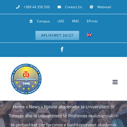
Skip
+389 44 356 500
Contact Us
Webmail
to
Campus
LMS
RMS
EPrints
content
APLIKIMET 26/27
Facebook
Home
»
News
»
Njësitë akademike të Universitetit të
Tetovës dhe të Universitetit të Prishtinës realizuan takim
të përbashkët për forcimin e bashkëpunimit akademik