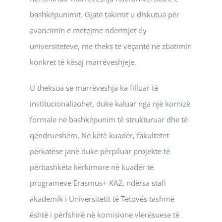
bashkëpunimit. Gjatë takimit u diskutua për
avancimin e mëtejmë ndërmjet dy
universiteteve, me theks të veçantë në zbatimin
konkret të kësaj marrëveshjeje.
U theksua se marrëveshja ka filluar të
institucionalizohet, duke kaluar nga një kornizë
formale në bashkëpunim të strukturuar dhe të
qëndrueshëm. Në këtë kuadër, fakultetet
përkatëse janë duke përpiluar projekte të
përbashkëta kërkimore në kuadër të
programeve Erasmus+ KA2, ndërsa stafi
akademik i Universitetit të Tetovës tashmë
është i përfshirë në komisione vlerësuese të