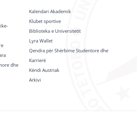
Kalendari Akademik
Klubet sportive
ike-
Biblioteka e Universitetit
Lyra Wallet
re
Qendra për Shërbime Studentore dhe
ara
Karrierë
imore dhe
Këndi Austriak
Arkivi