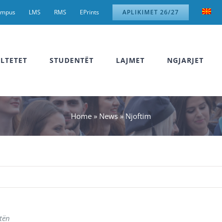
ampus
LMS
RMS
EPrints
APLIKIMET 26/27
LTETET
STUDENTËT
LAJMET
NGJARJET
Home
»
News
»
Njoftim
tën