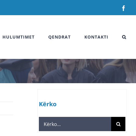
Fac
HULUMTIMET
QENDRAT
KONTAKTI
Kërko
Search
for: