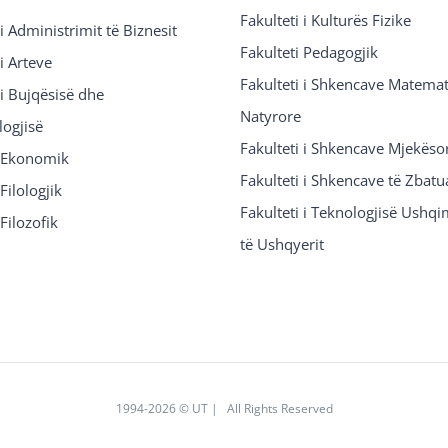
Fakulteti i Kulturës Fizike
 i Administrimit të Biznesit
Fakulteti Pedagogjik
 i Arteve
Fakulteti i Shkencave Matemat
 i Bujqësisë dhe
Natyrore
logjisë
Fakulteti i Shkencave Mjekëso
i Ekonomik
Fakulteti i Shkencave të Zbatu
Filologjik
Fakulteti i Teknologjisë Ushq
 Filozofik
të Ushqyerit
1994
-2026 © UT | All Rights Reserved