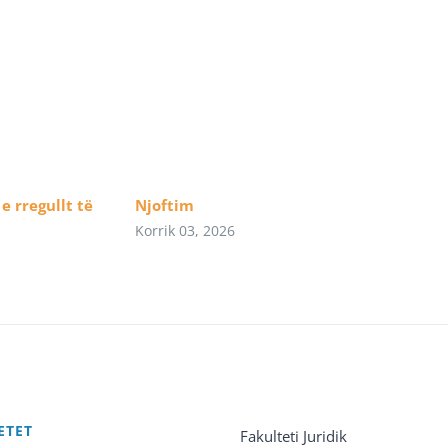
e rregullt të
Njoftim
Korrik 03, 2026
ETET
Fakulteti Juridik