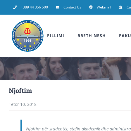
Skip
+389 44 356 500
Contact Us
Webmail
C
to
content
FILLIMI
RRETH NESH
FAKU
Njoftim
Tetor 10, 2018
Njoftim për studentët, stafin akademik dhe administra