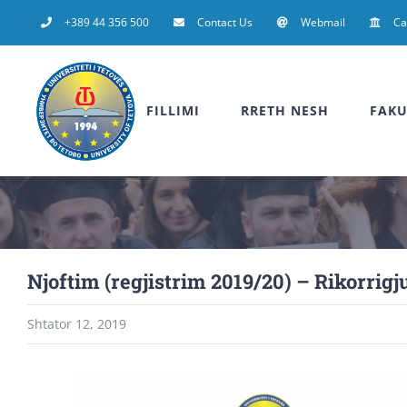
Skip
+389 44 356 500
Contact Us
Webmail
C
to
content
FILLIMI
RRETH NESH
FAKU
Njoftim (regjistrim 2019/20) – Rikorrigj
Shtator 12, 2019