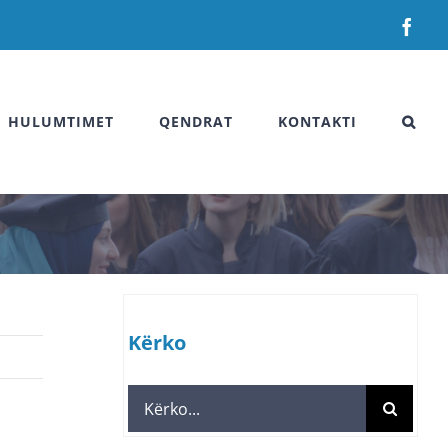
Fac
HULUMTIMET
QENDRAT
KONTAKTI
Kërko
Search
for: