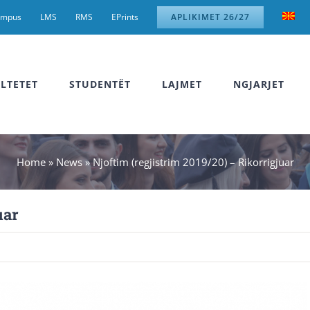
ampus
LMS
RMS
EPrints
APLIKIMET 26/27
LTETET
STUDENTËT
LAJMET
NGJARJET
Home
»
News
»
Njoftim (regjistrim 2019/20) – Rikorrigjuar
uar