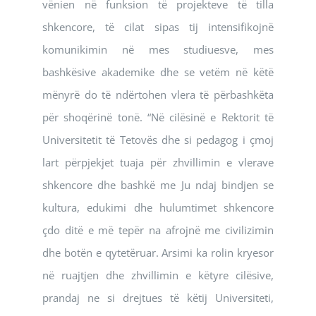
vënien në funksion të projekteve të tilla
shkencore, të cilat sipas tij intensifikojnë
komunikimin në mes studiuesve, mes
bashkësive akademike dhe se vetëm në këtë
mënyrë do të ndërtohen vlera të përbashkëta
për shoqërinë tonë. “Në cilësinë e Rektorit të
Universitetit të Tetovës dhe si pedagog i çmoj
lart përpjekjet tuaja për zhvillimin e vlerave
shkencore dhe bashkë me Ju ndaj bindjen se
kultura, edukimi dhe hulumtimet shkencore
çdo ditë e më tepër na afrojnë me civilizimin
dhe botën e qytetëruar. Arsimi ka rolin kryesor
në ruajtjen dhe zhvillimin e këtyre cilësive,
prandaj ne si drejtues të këtij Universiteti,