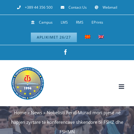
Skip
+389 44 356 500
Contact Us
Webmail
to
Campus
LMS
RMS
EPrints
content
APLIKIMET 26/27
Facebook
Home
»
News
»
Nobelisti Ferid Murad mori pjesë në
hapjen zyrtare të konferencave shkencore të FSHZ dhe
FSHMN