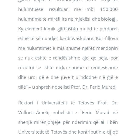
hulumtuese rezultuan me mbi 150.000
hulumtime te mirëfillta ne mjekësi dhe biologji.
Ky element kimik gjithashtu mund te përdoret
edhe te sëmundjet kardiovaskulare. Kur fillova
me hulumtimet e mia shume njerëz mendonin
se nuk është e rëndësishme ajo qe bëja, por
rezultoi se ishte diçka shume e rëndësishme
dhe uroj që e dhe juve t’ju ndodhë një gjë e
tillë” – u shpreh nobelisti Prof. Dr. Ferid Murad.
Rektori i Universitetit të Tetovës Prof. Dr.
Vullnet Ameti, nobelistit z. Ferid Murad në
shenjë mirënjohjeje për nderimin që ai i bën
Universitetit të Tetovës dhe kontributin e tij që