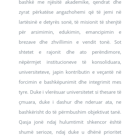
bashkë me njësitë akademike, qendrat dhe
zyrat përkatëse angazhohemi që të jemi në
lartësinë e detyrës sonë, të misionit të shenjtë
për arsimimin, edukimin, emancipimin e
brezave dhe zhvillimin e vendit tonë. Sot
shtetet e rajonit dhe ato perëndimore,
nëpërmjet institucioneve të konsoliduara,
universiteteve, japin kontributin e veçantë në
forcimin e bashkëpunimit dhe integrimit mes
tyre. Duke i vlerësuar universitetet si thesare të
çmuara, duke i dashur dhe nderuar ata, ne
bashkërisht do të përmbushim objektivat tanë.
Qasja jonë ndaj hulumtimit shkencor është
shumë serioze, ndaj duke u dhënë prioritet