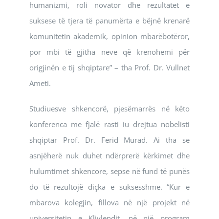
humanizmi, roli novator dhe rezultatet e
suksese të tjera të panumërta e bëjnë krenarë
komunitetin akademik, opinion mbarëbotëror,
por mbi të gjitha neve që krenohemi për
origjinën e tij shqiptare” – tha Prof. Dr. Vullnet
Ameti.
Studiuesve shkencorë, pjesëmarrës në këto
konferenca me fjalë rasti iu drejtua nobelisti
shqiptar Prof. Dr. Ferid Murad. Ai tha se
asnjëherë nuk duhet ndërprerë kërkimet dhe
hulumtimet shkencore, sepse në fund të punës
do të rezultojë diçka e suksesshme. “Kur e
mbarova kolegjin, fillova në një projekt në
universitetin e Klivlendit, në një program