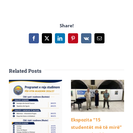
Share!
Facebook
X
LinkedIn
Pinterest
Vk
Email
Related Posts
Ekspozita “15
studentët më të mirë”