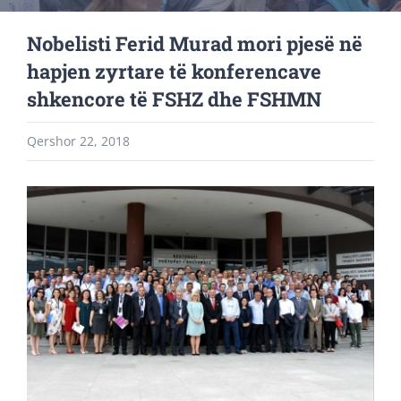
Nobelisti Ferid Murad mori pjesë në
hapjen zyrtare të konferencave
shkencore të FSHZ dhe FSHMN
Qershor 22, 2018
View
Larger
Image