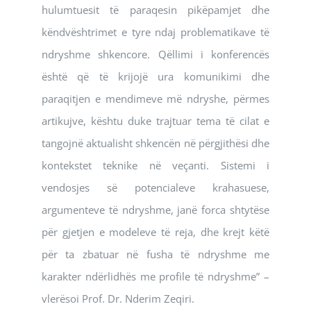
hulumtuesit të paraqesin pikëpamjet dhe
këndvështrimet e tyre ndaj problematikave të
ndryshme shkencore. Qëllimi i konferencës
është që të krijojë ura komunikimi dhe
paraqitjen e mendimeve më ndryshe, përmes
artikujve, kështu duke trajtuar tema të cilat e
tangojnë aktualisht shkencën në përgjithësi dhe
kontekstet teknike në veçanti. Sistemi i
vendosjes së potencialeve krahasuese,
argumenteve të ndryshme, janë forca shtytëse
për gjetjen e modeleve të reja, dhe krejt këtë
për ta zbatuar në fusha të ndryshme me
karakter ndërlidhës me profile të ndryshme” –
vlerësoi Prof. Dr. Nderim Zeqiri.