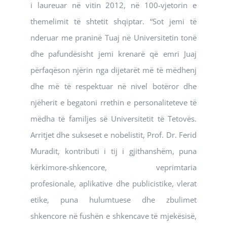
i laureuar në vitin 2012, në 100-vjetorin e
themelimit të shtetit shqiptar. “Sot jemi të
nderuar me praninë Tuaj në Universitetin tonë
dhe pafundësisht jemi krenarë që emri Juaj
përfaqëson njërin nga dijetarët më të mëdhenj
dhe më të respektuar në nivel botëror dhe
njëherit e begatoni rrethin e personaliteteve të
mëdha të familjes së Universitetit të Tetovës.
Arritjet dhe sukseset e nobelistit, Prof. Dr. Ferid
Muradit, kontributi i tij i gjithanshëm, puna
kërkimore-shkencore, veprimtaria
profesionale, aplikative dhe publicistike, vlerat
etike, puna hulumtuese dhe zbulimet
shkencore në fushën e shkencave të mjekësisë,