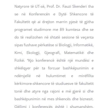
Natyrore të UT-së, Prof. Dr. Fauzi Skenderi tha
se në Konferencën e Dytë Shkencore të
Fakultetit që ai drejton marrin pjesë të gjitha
programet studimore me 89 kumtesa dhe se
do të realizohen në shtatë sesione të veçanta
sipas fushave përkatëse si Biologji, Informatikë,
Kimi, Ekologji, Gjeografi, Matematikë dhe
Fizikë. “Kjo konferencë është një mundësi e
shkëlqyer për ta forcuar bashkëpunimin e
ndërsjellë në hulumtimet e mirëfillta
kërkimore-shkencore të studiuesve të fakultetit
tonë dhe atyre nga rajoni e më gjerë si dhe
bashkëpunimin në mes shkencës dhe biznesit.
Qëllimi i konferencës është i shumanshëm,