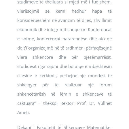
studimeve të thelluara si mjeti më i fuqishëm,
vlerësojmë se kemi hedhur hapa të
konsiderueshëm në avancim të dijes, zhvillimit
ekonomik dhe integrimit shoqëror. Konferencat
e sotme, konferencat pararendëse dhe ato që
do t’i organizojmë në të ardhmen, përfaqësojnë
vlera shkencore dhe për pjesëmarrësit,
studiuesit nga rajoni dhe bota që e mbështesin
cilësinë e kërkimit, përbëjnë një mundësi të
shkëlqyer për të realizuar një forum
shkencëtarësh në lëmin e shkencave të
caktuara” – theksoi Rektori Prof. Dr. Vullnet
Ameti.
Dekani i Fakultetit të Shkencave Matematike-