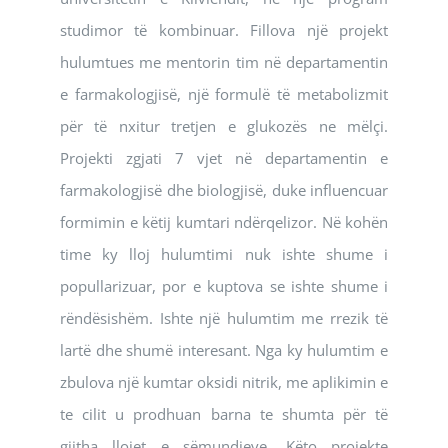
studimor të kombinuar. Fillova një projekt
hulumtues me mentorin tim në departamentin
e farmakologjisë, një formulë të metabolizmit
për të nxitur tretjen e glukozës ne mëlçi.
Projekti zgjati 7 vjet në departamentin e
farmakologjisë dhe biologjisë, duke influencuar
formimin e këtij kumtari ndërqelizor. Në kohën
time ky lloj hulumtimi nuk ishte shume i
popullarizuar, por e kuptova se ishte shume i
rëndësishëm. Ishte një hulumtim me rrezik të
lartë dhe shumë interesant. Nga ky hulumtim e
zbulova një kumtar oksidi nitrik, me aplikimin e
te cilit u prodhuan barna te shumta për të
gjitha llojet e sëmundjeve. Këto projekte