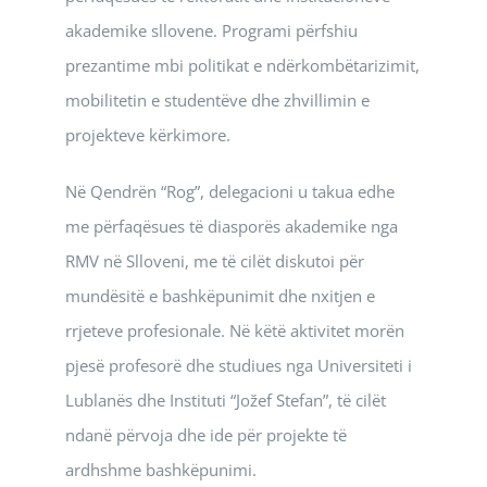
akademike sllovene. Programi përfshiu
prezantime mbi politikat e ndërkombëtarizimit,
mobilitetin e studentëve dhe zhvillimin e
projekteve kërkimore.
Në Qendrën “Rog”, delegacioni u takua edhe
me përfaqësues të diasporës akademike nga
RMV në Slloveni, me të cilët diskutoi për
mundësitë e bashkëpunimit dhe nxitjen e
rrjeteve profesionale. Në këtë aktivitet morën
pjesë profesorë dhe studiues nga Universiteti i
Lublanës dhe Instituti “Jožef Stefan”, të cilët
ndanë përvoja dhe ide për projekte të
ardhshme bashkëpunimi.