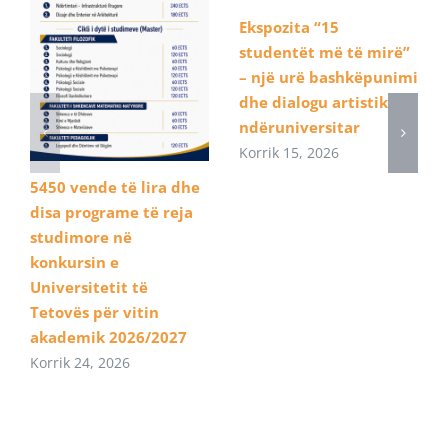
Ekspozita “15
studentët më të mirë”
– një urë bashkëpunimi
dhe dialogu artistik
ndëruniversitar
Korrik 15, 2026
5450 vende të lira dhe
disa programe të reja
studimore në
konkursin e
Universitetit të
Tetovës për vitin
akademik 2026/2027
Korrik 24, 2026