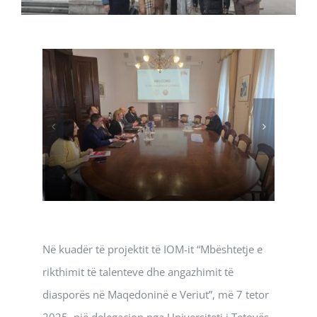
Në kuadër të projektit të IOM-it “Mbështetje e
rikthimit të talenteve dhe angazhimit të
diasporës në Maqedoninë e Veriut”, më 7 tetor