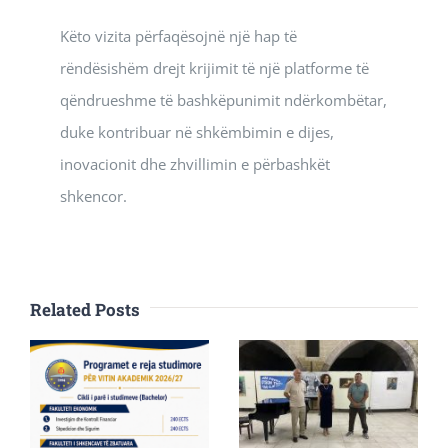
Këto vizita përfaqësojnë një hap të
rëndësishëm drejt krijimit të një platforme të
qëndrueshme të bashkëpunimit ndërkombëtar,
duke kontribuar në shkëmbimin e dijes,
inovacionit dhe zhvillimin e përbashkët
shkencor.
Related Posts