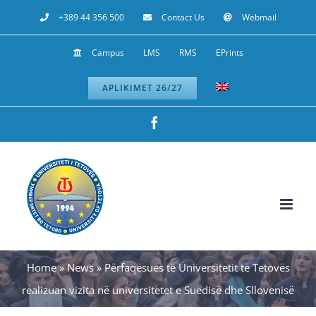
Skip
+389 44 356 500
Contact Us
Webmail
to
Campus
LMS
RMS
EPrints
content
APLIKIMET 26/27
Facebook
Home
»
News
»
Përfaqësues të Universitetit të Tetovës
realizuan vizita në universitetet e Suedisë dhe Sllovenisë