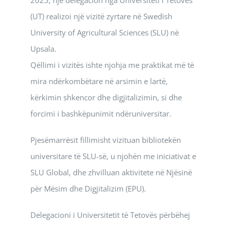
2025, një delegacion nga Universiteti i Tetovës
(UT) realizoi një vizitë zyrtare në Swedish
University of Agricultural Sciences (SLU) në
Upsala.
Qëllimi i vizitës ishte njohja me praktikat më të
mira ndërkombëtare në arsimin e lartë,
kërkimin shkencor dhe digjitalizimin, si dhe
forcimi i bashkëpunimit ndëruniversitar.
Pjesëmarrësit fillimisht vizituan bibliotekën
universitare të SLU-së, u njohën me iniciativat e
SLU Global, dhe zhvilluan aktivitete në Njësinë
për Mësim dhe Digjitalizim (EPU).
Delegacioni i Universitetit të Tetovës përbëhej