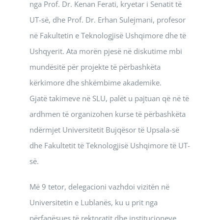
nga Prof. Dr. Kenan Ferati, kryetar i Senatit të
UT-së, dhe Prof. Dr. Erhan Sulejmani, profesor
në Fakultetin e Teknologjisë Ushqimore dhe të
Ushqyerit. Ata morën pjesë në diskutime mbi
mundësitë për projekte të përbashkëta
kërkimore dhe shkëmbime akademike.
Gjatë takimeve në SLU, palët u pajtuan që në të
ardhmen të organizohen kurse të përbashkëta
ndërmjet Universitetit Bujqësor të Upsala-së
dhe Fakultetit të Teknologjisë Ushqimore të UT-
së.
Më 9 tetor, delegacioni vazhdoi vizitën në
Universitetin e Lublanës, ku u prit nga
përfaqësues të rektoratit dhe institucioneve