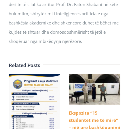
deri te të cilat ka arritur Prof. Dr. Faton Shabani në këtë
hulumtim, shfrytëzimi i inteligjencës artificiale nga
bashkësia akademike dhe shkencore duhet të bëhet me
kujdes të shtuar dhe domosdoshmërisht të jetë e
shoqëruar nga mbikëqyrja njerëzore.
Related Posts
Ekspozita “15
studentët më të mirë”
– një urë bashkëpunimi