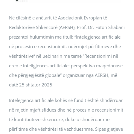
Në cilësinë e anëtarit të Asociacionit Evropian të
Redaktorëve Shkencorë (AERSH), Prof. Dr. Faton Shabani
prezantoi hulumtimin me titull: “Intelegjenca artificiale
në procesin e recensionimit: ndërmjet përfitimeve dhe
vështirësive” në uebinarin me temë “Recensionimi në
erën e inteligjencës artificiale: perspektiva maqedonase
dhe përgjegjësitë globale” organizuar nga AERSH, më
datë 25 shtator 2025.
Intelegjenca artificiale kohës së fundit është shndërruar
në mjetin mjaft sfidues dhe në procesin e recensionimit
të kontributeve shkencore, duke u shoqëruar me
përfitime dhe vështirësi të vazhdueshme. Sipas gjetjeve