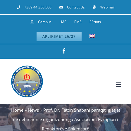
Skip
+389 44 356 500
Contact Us
Webmail
to
Campus
LMS
RMS
EPrints
content
APLIKIMET 26/27
Facebook
Home
»
News
»
Prof. Dr. Faton Shabani paraqiti gjetjet
në uebinarin e organizuar nga Asociacioni Evropian i
Redaktorëve Shkencorë