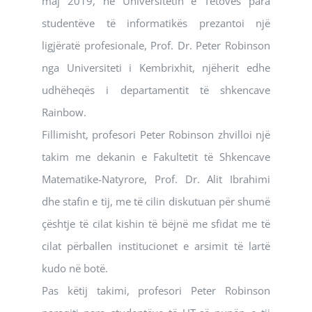
maj 2019, në Universitetin e Tetovës para
studentëve të informatikës prezantoi një
ligjëratë profesionale, Prof. Dr. Peter Robinson
nga Universiteti i Kembrixhit, njëherit edhe
udhëheqës i departamentit të shkencave
Rainbow.
Fillimisht, profesori Peter Robinson zhvilloi një
takim me dekanin e Fakultetit të Shkencave
Matematike-Natyrore, Prof. Dr. Alit Ibrahimi
dhe stafin e tij, me të cilin diskutuan për shumë
çështje të cilat kishin të bëjnë me sfidat me të
cilat përballen institucionet e arsimit të lartë
kudo në botë.
Pas këtij takimi, profesori Peter Robinson