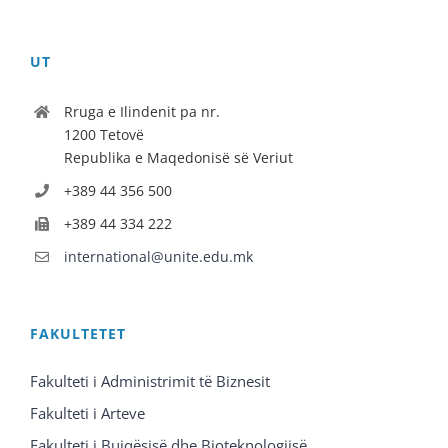
UT
Rruga e Ilindenit pa nr.
1200 Tetovë
Republika e Maqedonisë së Veriut
+389 44 356 500
+389 44 334 222
international@unite.edu.mk
FAKULTETET
Fakulteti i Administrimit të Biznesit
Fakulteti i Arteve
Fakulteti i Bujqësisë dhe Bioteknologjisë