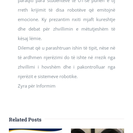
paraqiti para studentëve të UT-së punën e tij
rreth krijimit të disa robotëve që emitojnë
emocione. Ky prezantim nxiti mjaft kureshtje
dhe debat për zhvillimin e mëtutjeshëm të
kësaj lëmie.
Dilemat që u parashtruan ishin të tipit, nëse në
të ardhmen njerëzimi do të ishte në rrezik nga
zhvillimi i hovshëm dhe i pakontrolluar nga
njerëzit e sistemeve robotike.
Zyra për Informim
Related Posts