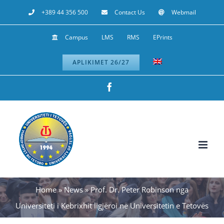
Skip
+389 44 356 500
Contact Us
Webmail
to
Campus
LMS
RMS
EPrints
content
APLIKIMET 26/27
Facebook
Home
»
News
»
Prof. Dr. Peter Robinson nga
Universiteti i Kebrixhit ligjëroi në Universitetin e Tetovës