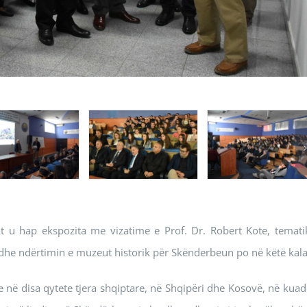
sot u hap ekspozita me vizatime e Prof. Dr. Robert Kote, temati
s dhe ndërtimin e muzeut historik për Skënderbeun po në këtë kala
e në disa qytete tjera shqiptare, në Shqipëri dhe Kosovë, në kuad