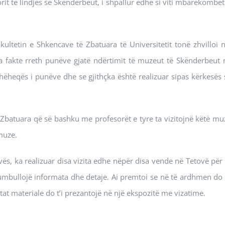
orit të lindjes së Skëndërbeut, i shpallur edhe si viti mbarëkombët
kultetin e Shkencave të Zbatuara të Universitetit tonë zhvilloi n
disa fakte rreth punëve gjatë ndërtimit të muzeut të Skënderbeut 
hëheqës i punëve dhe se gjithçka është realizuar sipas kërkesës 
të Zbatuara që së bashku me profesorët e tyre ta vizitojnë këtë mu
muze.
ovës, ka realizuar disa vizita edhe nëpër disa vende në Tetovë për 
rumbullojë informata dhe detaje. Ai premtoi se në të ardhmen do 
jtat materiale do t’i prezantojë në një ekspozitë me vizatime.