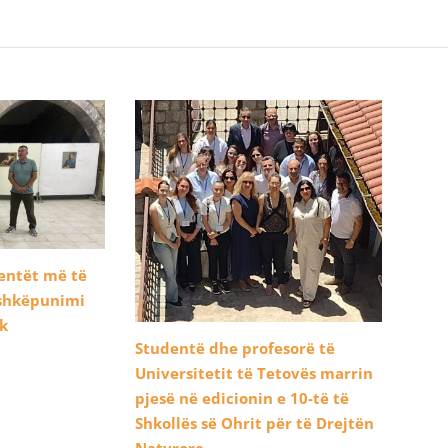
dentët më të
ashkëpunimi
ik
Studentë dhe profesorë të
Universitetit të Tetovës marrin
pjesë në edicionin e 10-të të
Shkollës së Ohrit për të Drejtën
Natyrore