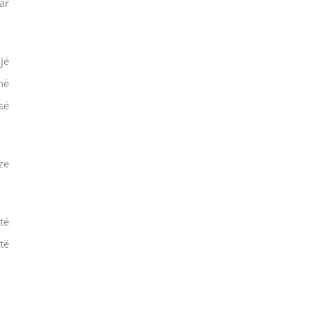
ar
jë
në
së
ze
të
të