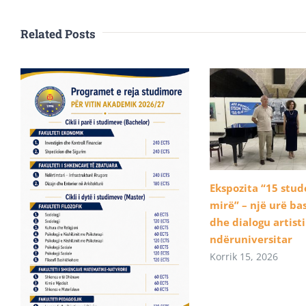
Related Posts
Ekspozita “15 stu
mirë” – një urë b
dhe dialogu artist
ndëruniversitar
Korrik 15, 2026