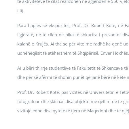
të aktiviteteve të cilat realizohen në agjendën e 550-vjet
i tij.
Para hapjes së ekspozitës, Prof. Dr. Robert Kote, në Fa
ligjëratë, në të cilën në pika të shkurtra i prezantoi 
kalanë e Krujës. Ai tha se për vite me radhë ka qenë ud
udhëheqësit të atëhershëm të Shqipërisë, Enver Hoxhës.
Ai u bëri thirrje studentëve të Fakultetit të Shkencave 
dhe për së afërmi të shohin punët që janë bërë në këtë 
Prof. Dr. Robert Kote, pas vizitës në Universitetin e Tet
fotografuar dhe skicuar disa objekte me qëllim që të g
vizitojë edhe disa qytete të tjera në Maqedoni dhe të një