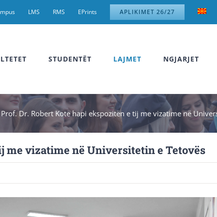
ampus
LMS
RMS
EPrints
APLIKIMET 26/27
LTETET
STUDENTËT
LAJMET
NGJARJET
»
Prof. Dr. Robert Kote hapi ekspozitën e tij me vizatime në Univers
tij me vizatime në Universitetin e Tetovës