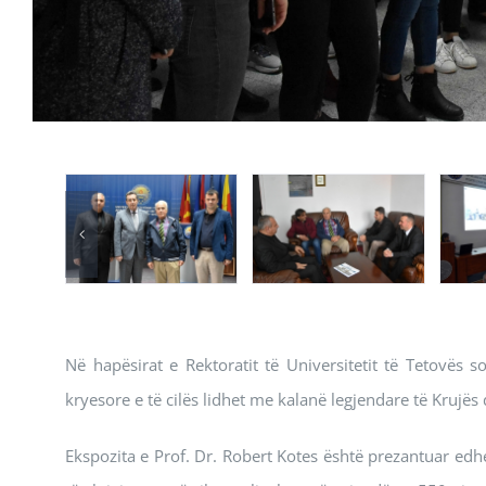
Në hapësirat e Rektoratit të Universitetit të Tetovës 
kryesore e të cilës lidhet me kalanë legjendare të Krujë
Ekspozita e Prof. Dr. Robert Kotes është prezantuar edh