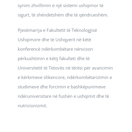
synim zhvillimin e një sistemi ushqimor të
sigurt, të shëndetshëm dhe të qëndrueshëm.
Pjesëmarrja e Fakultetit të Teknologjisë
Ushqimore dhe të Ushqyerit në këtë
konferencë ndërkombëtare nënvizon
përkushtimin e këtij fakulteti dhe të
Universitetit të Tetovës në tërësi për avancimin
e kërkimeve shkencore, ndërkombëtarizimin e
studimeve dhe forcimin e bashkëpunimeve
ndëruniversitare në fushën e ushqimit dhe të
nutricionizmit.