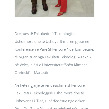
Drejtues të Fakultetit të Teknologjisë
Ushqimore dhe të Ushqyerit morën pjesë në
Konferencën e Parë Shkencore Ndërkombëtare,
të organizuar nga Fakulteti Teknologjik-Teknik
në Veles, njësi e Universitetit “Shën Kliment
Ohridski” – Manastir.
Në këtë ngjarje të rëndësishme shkencore,
Fakulteti i Teknologjisë Ushqimore dhe të
Ushqyerit i UT-së, u përfaqësua nga dekani
Prof. Dr. Gafur Xhabiri, prodekani për arsim