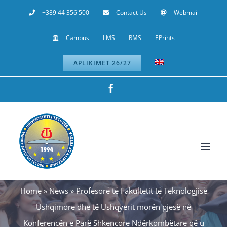
Skip
+389 44 356 500
Contact Us
Webmail
to
Campus
LMS
RMS
EPrints
content
APLIKIMET 26/27
Facebook
Home
»
News
»
Profesorë të Fakultetit të Teknologjisë
Ushqimore dhe të Ushqyerit morën pjesë në
Konferencën e Parë Shkencore Ndërkombëtare që u