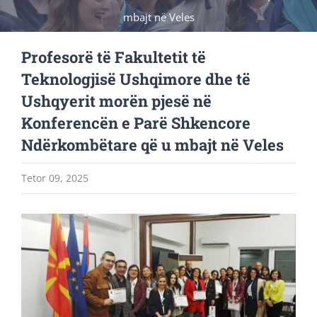
mbajt në Veles
Profesorë të Fakultetit të
Teknologjisë Ushqimore dhe të
Ushqyerit morën pjesë në
Konferencën e Parë Shkencore
Ndërkombëtare që u mbajt në Veles
Tetor 09, 2025
View
Larger
Image