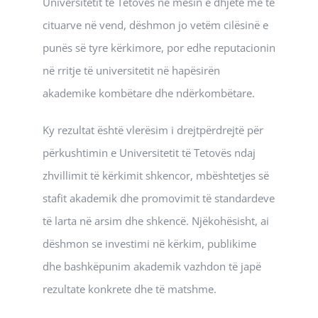
Universitetit të Tetovës në mesin e dhjetë më të
cituarve në vend, dëshmon jo vetëm cilësinë e
punës së tyre kërkimore, por edhe reputacionin
në rritje të universitetit në hapësirën
akademike kombëtare dhe ndërkombëtare.
Ky rezultat është vlerësim i drejtpërdrejtë për
përkushtimin e Universitetit të Tetovës ndaj
zhvillimit të kërkimit shkencor, mbështetjes së
stafit akademik dhe promovimit të standardeve
të larta në arsim dhe shkencë. Njëkohësisht, ai
dëshmon se investimi në kërkim, publikime
dhe bashkëpunim akademik vazhdon të japë
rezultate konkrete dhe të matshme.