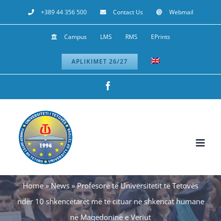
Skip
+389 44 356 500
Contact Us
Webmail
to
Campus
LMS
RMS
EPrints
content
APLIKIMET 26/27
Facebook
Home
»
News
»
Profesorë të Universitetit të Tetovës
ndër 10 shkencëtarët më të cituar në shkencat humane
në Maqedoninë e Veriut