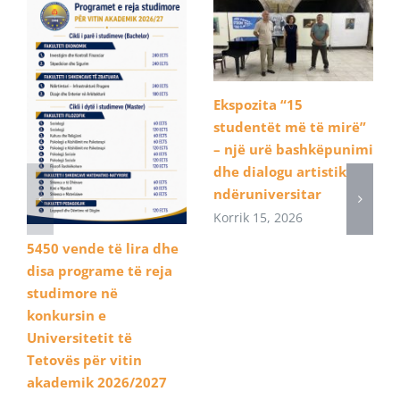
Ekspozita “15
studentët më të mirë”
– një urë bashkëpunimi
dhe dialogu artistik
ndëruniversitar
Korrik 15, 2026
5450 vende të lira dhe
disa programe të reja
studimore në
konkursin e
Universitetit të
Tetovës për vitin
akademik 2026/2027