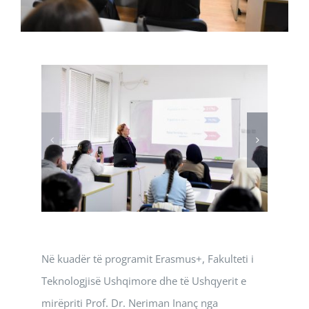
Në kuadër të programit Erasmus+, Fakulteti i
Teknologjisë Ushqimore dhe të Ushqyerit e
mirëpriti Prof. Dr. Neriman Inanç nga