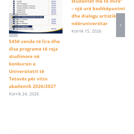
studentët më të mirë”
– një urë bashkëpunimi
dhe dialogu artistik
ndëruniversitar
Korrik 15, 2026
5450 vende të lira dhe
disa programe të reja
studimore në
konkursin e
Universitetit të
Tetovës për vitin
akademik 2026/2027
Korrik 24, 2026