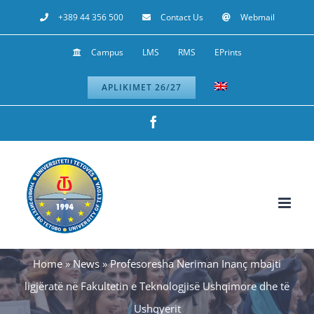
Skip
+389 44 356 500
Contact Us
Webmail
to
Campus
LMS
RMS
EPrints
content
APLIKIMET 26/27
Facebook
Home
»
News
»
Profesoresha Neriman Inanç mbajti
ligjëratë në Fakultetin e Teknologjisë Ushqimore dhe të
Ushqyerit