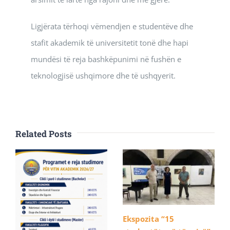
Ligjërata tërhoqi vëmendjen e studentëve dhe
stafit akademik të universitetit tonë dhe hapi
mundësi të reja bashkëpunimi në fushën e
teknologjisë ushqimore dhe të ushqyerit.
Related Posts
Ekspozita “15