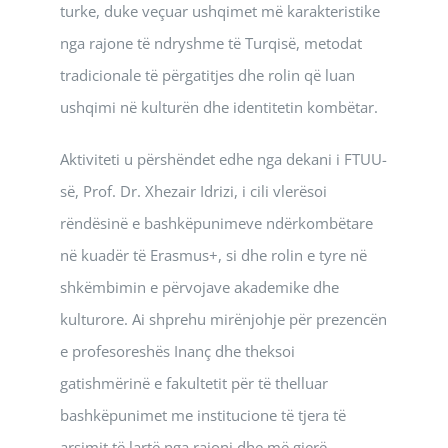
turke, duke veçuar ushqimet më karakteristike
nga rajone të ndryshme të Turqisë, metodat
tradicionale të përgatitjes dhe rolin që luan
ushqimi në kulturën dhe identitetin kombëtar.
Aktiviteti u përshëndet edhe nga dekani i FTUU-
së, Prof. Dr. Xhezair Idrizi, i cili vlerësoi
rëndësinë e bashkëpunimeve ndërkombëtare
në kuadër të Erasmus+, si dhe rolin e tyre në
shkëmbimin e përvojave akademike dhe
kulturore. Ai shprehu mirënjohje për prezencën
e profesoreshës Inanç dhe theksoi
gatishmërinë e fakultetit për të thelluar
bashkëpunimet me institucione të tjera të
arsimit të lartë nga rajoni dhe më gjerë.