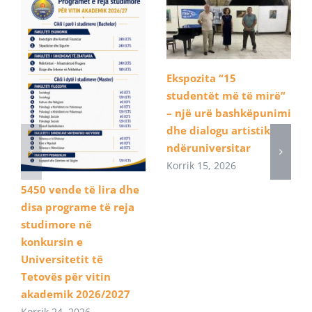
Ekspozita “15
studentët më të mirë”
– një urë bashkëpunimi
dhe dialogu artistik
ndëruniversitar
Korrik 15, 2026
5450 vende të lira dhe
disa programe të reja
studimore në
konkursin e
Universitetit të
Tetovës për vitin
akademik 2026/2027
Korrik 24, 2026