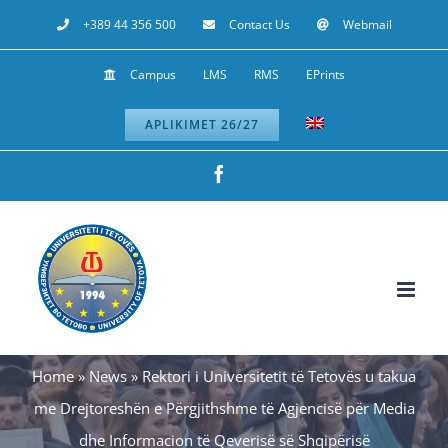
Skip
+389 44 356 500
Contact Us
Webmail
to
Campus
LMS
RMS
EPrints
content
APLIKIMET 26/27
Facebook
Home
»
News
»
Rektori i Universitetit të Tetovës u takua
me Drejtoreshën e Përgjithshme të Agjencisë për Media
dhe Informacion të Qeverisë së Shqipërisë