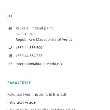
UT
Rruga e Ilindenit pa nr.
1200 Tetovë
Republika e Maqedonisë së Veriut
+389 44 356 500
+389 44 334 222
international@unite.edu.mk
FAKULTETET
Fakulteti i Administrimit të Biznesit
Fakulteti i Arteve
Fakulteti i Bujqësisë dhe Bioteknologjisë