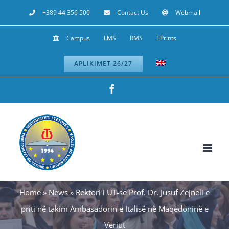
Skip
+389 44 356 500
Contact Us
Webmail
to
Campus
LMS
RMS
EPrints
content
APLIKIMET 26/27
Facebook
Home
»
News
»
Rektori i UT-së Prof. Dr. Jusuf Zejneli e
priti në takim Ambasadorin e Italisë në Maqedoninë e
Veriut