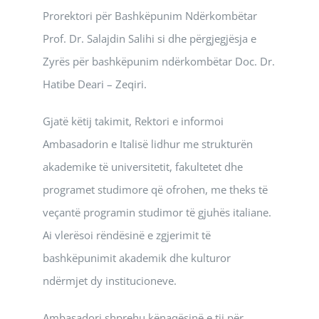
Prorektori për Bashkëpunim Ndërkombëtar
Prof. Dr. Salajdin Salihi si dhe përgjegjësja e
Zyrës për bashkëpunim ndërkombëtar Doc. Dr.
Hatibe Deari – Zeqiri.
Gjatë këtij takimit, Rektori e informoi
Ambasadorin e Italisë lidhur me strukturën
akademike të universitetit, fakultetet dhe
programet studimore që ofrohen, me theks të
veçantë programin studimor të gjuhës italiane.
Ai vlerësoi rëndësinë e zgjerimit të
bashkëpunimit akademik dhe kulturor
ndërmjet dy institucioneve.
Ambasadori shprehu kënaqësinë e tij për