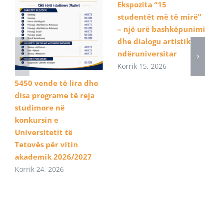
Ekspozita “15
studentët më të mirë”
– një urë bashkëpunimi
dhe dialogu artistik
ndëruniversitar
Korrik 15, 2026
5450 vende të lira dhe
disa programe të reja
studimore në
konkursin e
Universitetit të
Tetovës për vitin
akademik 2026/2027
Korrik 24, 2026