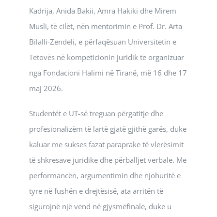
Kadrija, Anida Bakii, Amra Hakiki dhe Mirem
Musli, të cilët, nën mentorimin e Prof. Dr. Arta
Bilalli-Zendeli, e përfaqësuan Universitetin e
Tetovës në kompeticionin juridik të organizuar
nga Fondacioni Halimi në Tiranë, më 16 dhe 17
maj 2026.
Studentët e UT-së treguan përgatitje dhe
profesionalizëm të lartë gjatë gjithë garës, duke
kaluar me sukses fazat paraprake të vlerësimit
të shkresave juridike dhe përballjet verbale. Me
performancën, argumentimin dhe njohuritë e
tyre në fushën e drejtësisë, ata arritën të
sigurojnë një vend në gjysmëfinale, duke u