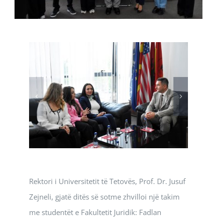
Rektori i Universitetit të Tetovës, Prof. Dr. Jusuf
Zejneli, gjatë ditës së sotme zhvilloi një takim
me studentët e Fakultetit Juridik: Fadlan