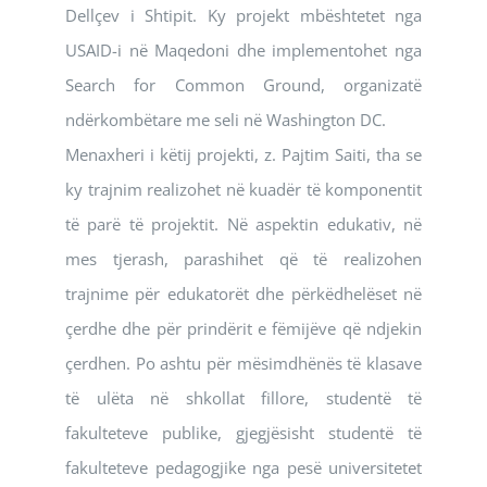
Dellçev i Shtipit. Ky projekt mbështetet nga
USAID-i në Maqedoni dhe implementohet nga
Search for Common Ground, organizatë
ndërkombëtare me seli në Washington DC.
Menaxheri i këtij projekti, z. Pajtim Saiti, tha se
ky trajnim realizohet në kuadër të komponentit
të parë të projektit. Në aspektin edukativ, në
mes tjerash, parashihet që të realizohen
trajnime për edukatorët dhe përkëdhelëset në
çerdhe dhe për prindërit e fëmijëve që ndjekin
çerdhen. Po ashtu për mësimdhënës të klasave
të ulëta në shkollat fillore, studentë të
fakulteteve publike, gjegjësisht studentë të
fakulteteve pedagogjike nga pesë universitetet