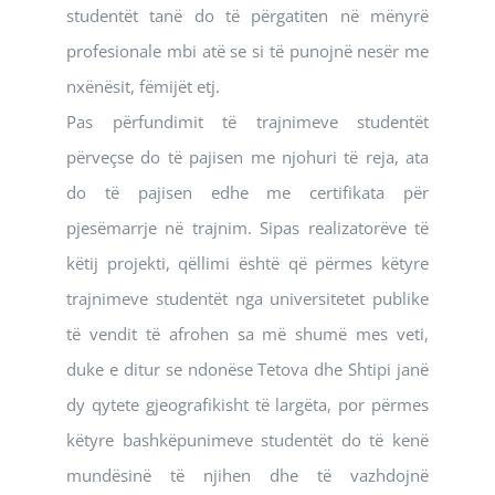
studentët tanë do të përgatiten në mënyrë
profesionale mbi atë se si të punojnë nesër me
nxënësit, fëmijët etj.
Pas përfundimit të trajnimeve studentët
përveçse do të pajisen me njohuri të reja, ata
do të pajisen edhe me certifikata për
pjesëmarrje në trajnim. Sipas realizatorëve të
këtij projekti, qëllimi është që përmes këtyre
trajnimeve studentët nga universitetet publike
të vendit të afrohen sa më shumë mes veti,
duke e ditur se ndonëse Tetova dhe Shtipi janë
dy qytete gjeografikisht të largëta, por përmes
këtyre bashkëpunimeve studentët do të kenë
mundësinë të njihen dhe të vazhdojnë