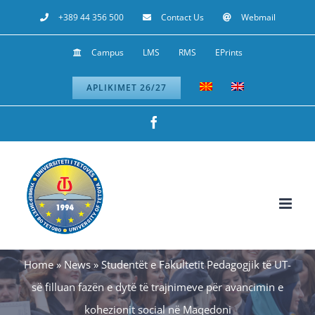
Skip
+389 44 356 500
Contact Us
Webmail
to
Campus
LMS
RMS
EPrints
content
APLIKIMET 26/27
Facebook
Home
»
News
»
Studentët e Fakultetit Pedagogjik të UT-
së filluan fazën e dytë të trajnimeve për avancimin e
kohezionit social në Maqedoni