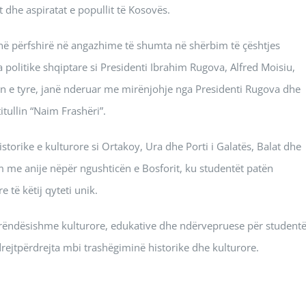
t dhe aspiratat e popullit të Kosovës.
anë përfshirë në angazhime të shumta në shërbim të çështjes
politike shqiptare si Presidenti Ibrahim Rugova, Alfred Moisiu,
in e tyre, janë nderuar me mirënjohje nga Presidenti Rugova dhe
itullin “Naim Frashëri”.
istorike e kulturore si Ortakoy, Ura dhe Porti i Galatës, Balat dhe
m me anije nëpër ngushticën e Bosforit, ku studentët patën
 të këtij qyteti unik.
e rëndësishme kulturore, edukative dhe ndërvepruese për studentë
drejtpërdrejta mbi trashëgiminë historike dhe kulturore.