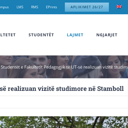
ampus
LMS
RMS
EPrints
APLIKIMET 26/27
LTETET
STUDENTËT
LAJMET
NGJARJET
»
Studentët e Fakultetit Pedagogjik të UT-së realizuan vizitë studi
-së realizuan vizitë studimore në Stamboll