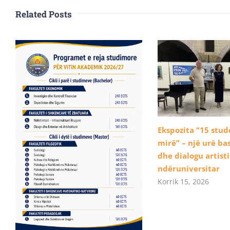
Related Posts
Ekspozita “15 stu
mirë” – një urë b
dhe dialogu artist
ndëruniversitar
Korrik 15, 2026