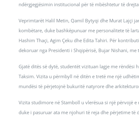
ndërgjegjësimin institucional për të mbështetur të drejta
Veprimtarët Halil Metin, Qamil Bytyqi dhe Murat Lajçi j
kombëtare, duke bashkëpunuar me personalitete të larta 
Hashim Thaçi, Agim Çeku dhe Edita Tahiri. Për kontribut
dekoruar nga Presidenti i Shqipërisë, Bujar Nishani, me t
Gjatë ditës së dytë, studentët vizituan lagje me rëndësi h
Taksim. Vizita u përmbyll në ditën e tretë me një udhëti
mundësi të përjetojnë bukuritë natyrore dhe arkitekturore
Vizita studimore në Stamboll u vlerësua si një përvojë 
duke i pasuruar ata me njohuri të reja dhe përjetime të 