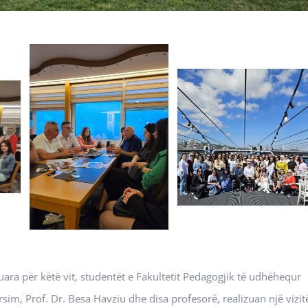
uara për këtë vit, studentët e Fakultetit Pedagogjik të udhëhequr
im, Prof. Dr. Besa Havziu dhe disa profesorë, realizuan një vizit