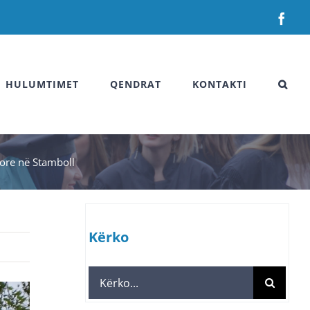
Fac
HULUMTIMET
QENDRAT
KONTAKTI
more në Stamboll
Kërko
Search
for: