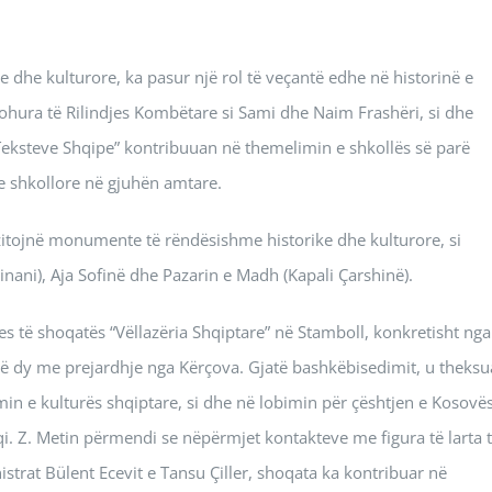
e dhe kulturore, ka pasur një rol të veçantë edhe në historinë e
njohura të Rilindjes Kombëtare si Sami dhe Naim Frashëri, si dhe
ë Teksteve Shqipe” kontribuuan në themelimin e shkollës së parë
e shkollore në gjuhën amtare.
izitojnë monumente të rëndësishme historike dhe kulturore, si
inani), Aja Sofinë dhe Pazarin e Madh (Kapali Çarshinë).
es të shoqatës “Vëllazëria Shqiptare” në Stamboll, konkretisht nga
 – të dy me prejardhje nga Kërçova. Gjatë bashkëbisedimit, u theksu
in e kulturës shqiptare, si dhe në lobimin për çështjen e Kosovë
qi. Z. Metin përmendi se nëpërmjet kontakteve me figura të larta 
strat Bülent Ecevit e Tansu Çiller, shoqata ka kontribuar në