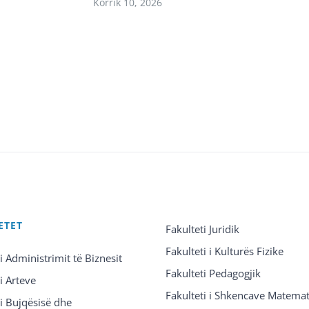
Korrik 10, 2026
ETET
Fakulteti Juridik
Fakulteti i Kulturës Fizike
 i Administrimit të Biznesit
Fakulteti Pedagogjik
 i Arteve
Fakulteti i Shkencave Matemat
 i Bujqësisë dhe