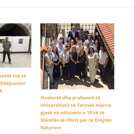
dentët më të
ashkëpunimi
ik
Studentë dhe profesorë të
Universitetit të Tetovës marrin
pjesë në edicionin e 10-të të
Shkollës së Ohrit për të Drejtën
Natyrore