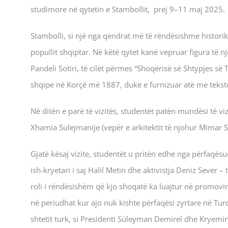
studimore në qytetin e Stambollit, prej 9–11 maj 2025.
Stambolli, si një nga qendrat më të rëndësishme historik
popullit shqiptar. Në këtë qytet kanë vepruar figura të 
Pandeli Sotiri, të cilët përmes “Shoqërisë së Shtypjes s
shqipe në Korçë më 1887, duke e furnizuar atë me tekst
Në ditën e parë të vizitës, studentët patën mundësi të v
Xhamia Sulejmanije (vepër e arkitektit të njohur Mimar S
Gjatë kësaj vizite, studentët u pritën edhe nga përfaqësu
ish-kryetari i saj Halil Metin dhe aktivistja Deniz Sever
roli i rëndësishëm që kjo shoqatë ka luajtur në promovim
në periudhat kur ajo nuk kishte përfaqësi zyrtare në Tur
shtetit turk, si Presidenti Süleyman Demirel dhe Kryemini