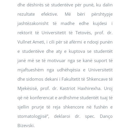
dhe dëshirës së studentëve për punë, ku dalin
rezultate efektive. Më bëri përshtypje
jashtëzakonisht të madhe edhe kujdesi i
rektorit të Universitetit të Tetovës, prof. dr.
Vullnet Ameti, i cili për së afërmi e ndoqi punën
e studentëve dhe aty e kuptova se studentët
janë më se të motivuar nga se kanë suport të
mjaftueshëm nga udhëhqësia e Universitetit
dhe sidomos dekani i Fakultetit të Shkencave të
Mjekësisë, prof. dr. Kastriot Haxhirexha. Uroj
që në konferencat e ardhshme studentët tuaj të
sjellin prurje të reja shkencore në fushën e
stomatologjisë”, deklaroi dr. spec. Danço
Bizevski.