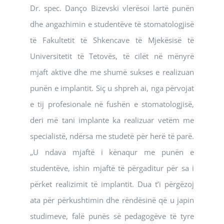
Dr. spec. Danço Bizevski vlerësoi lartë punën
dhe angazhimin e studentëve të stomatologjisë
të Fakultetit të Shkencave të Mjekësisë të
Universitetit të Tetovës, të cilët në mënyrë
mjaft aktive dhe me shumë sukses e realizuan
punën e implantit. Siç u shpreh ai, nga përvojat
e tij profesionale në fushën e stomatologjisë,
deri më tani implante ka realizuar vetëm me
specialistë, ndërsa me studetë për herë të parë.
„U ndava mjaftë i kënaqur me punën e
studentëve, ishin mjaftë të përgaditur për sa i
përket realizimit të implantit. Dua t’i përgëzoj
ata për përkushtimin dhe rëndësinë që u japin
studimeve, falë punës së pedagogëve të tyre