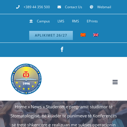
Skip
+389 44 356 500
Contact Us
Webmail
to
Campus
LMS
RMS
EPrints
content
APLIKIMET 26/27
Facebook
Home
»
News
»
Studentët e programit studimor të
Stomatologjisë, në kuadër të punimeve të Konferencës
së tretë shkencore e realizuan me sukses operacionin