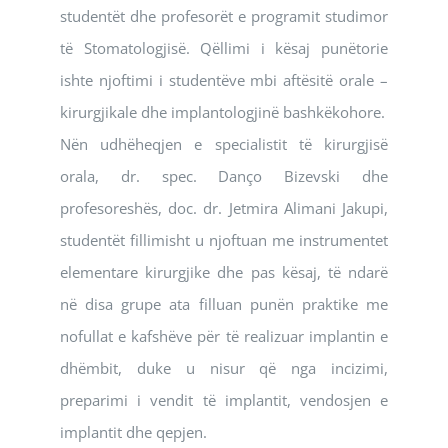
studentët dhe profesorët e programit studimor
të Stomatologjisë. Qëllimi i kësaj punëtorie
ishte njoftimi i studentëve mbi aftësitë orale –
kirurgjikale dhe implantologjinë bashkëkohore.
Nën udhëheqjen e specialistit të kirurgjisë
orala, dr. spec. Danço Bizevski dhe
profesoreshës, doc. dr. Jetmira Alimani Jakupi,
studentët fillimisht u njoftuan me instrumentet
elementare kirurgjike dhe pas kësaj, të ndarë
në disa grupe ata filluan punën praktike me
nofullat e kafshëve për të realizuar implantin e
dhëmbit, duke u nisur që nga incizimi,
preparimi i vendit të implantit, vendosjen e
implantit dhe qepjen.