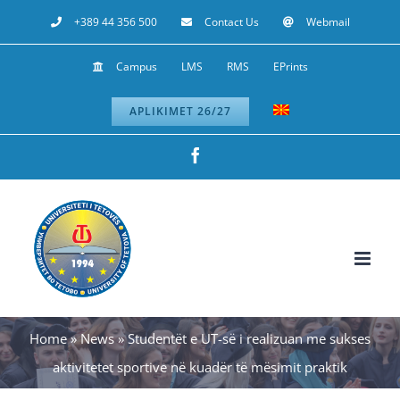
Skip
+389 44 356 500
Contact Us
Webmail
to
Campus
LMS
RMS
EPrints
content
APLIKIMET 26/27
Facebook
Home
»
News
»
Studentët e UT-së i realizuan me sukses
aktivitetet sportive në kuadër të mësimit praktik