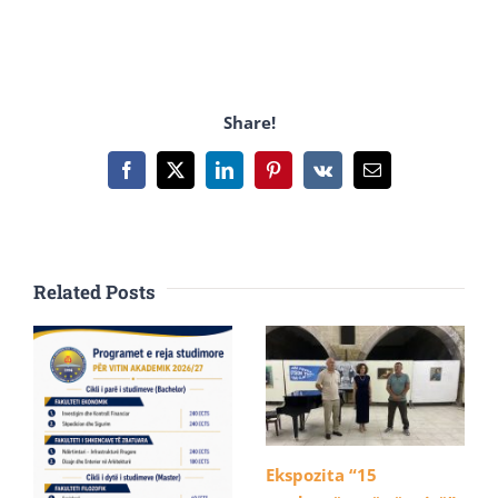
Share!
Facebook
X
LinkedIn
Pinterest
Vk
Email
Related Posts
Ekspozita “15