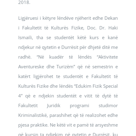
2018.
Ligjëruesi i këtyre lëndëve njëherit edhe Dekan
i Fakultetit të Kulturës Fizike, Doc. Dr. Haki
Ismaili, tha se studentët këtë kurs e kanë
ndjekur në qytetin e Durrësit për dhjetë ditë me
radhë. “Në kuadër të lëndës “Aktivitete
Aventureske dhe Turizëm” që në semestrin e
katërt ligjërohet te studentët e Fakultetit të
Kulturës Fizike dhe lëndës “Edukim Fizik Special
4” që e ndjekin studentët e vitit të dytë të
Fakultetit Juridik programi studimor
Kriminalistikë, parashihet që të realizohet edhe
pjesa praktike. Ne këtë vit e pamë të arsyeshme
që kursin ta ndjekim në qytetin e Durrësit, ku