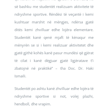
së bashku me studentët realizuam aktivitete të
ndryshme sportive. Rëndësi të veçantë i kemi
kushtuar marshit në mëngjes, ndërsa gjatë
ditës kemi zhvilluar edhe lojëra elementare.
Studentët kanë qenë mjaft të kënaqur me
mënyrën se si i kemi realizuar aktivitetet dhe
gjatë gjithë kohës kanë pasur mundësi që gjërat
të cilat i kanë dëgjuar gjatë ligjëratave t’i
zbatojnë në praktikë” – tha Doc. Dr. Haki
Ismaili.
Studentët po ashtu kanë zhvilluar edhe lojëra të
ndryshme sportive si not, volej plazhi,
hendboll, dhe vrapim.