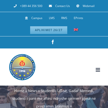
Skip
+389 44 356 500
Contact Us
Webmail
to
Campus
LMS
RMS
EPrints
content
APLIKIMET 26/27
Facebook
Home
»
News
»
Studenti i UT-së, Gadaf Memedi,
studenti i parë me aftësi ndryshe që merr pjesë në
programin Erasmus +