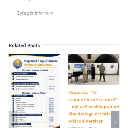
Zyra për Informim
Related Posts
Ekspozita “15
studentët më të mirë”
– një urë bashkëpunimi
dhe dialogu artistik
ndëruniversitar