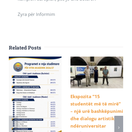
Zyra për Informim
Related Posts
Ekspozita “15
studentët më të mirë”
– një urë bashkëpunimi
dhe dialogu artistik
ndëruniversitar