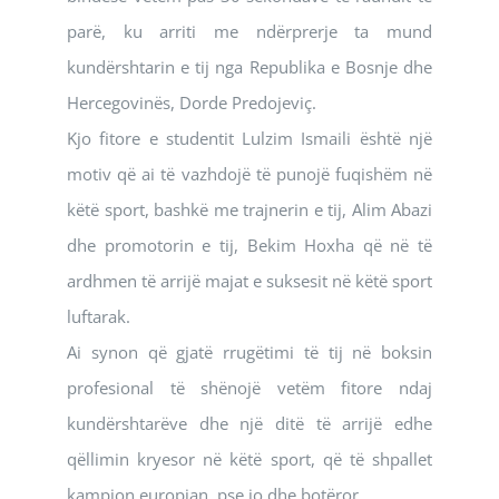
parë, ku arriti me ndërprerje ta mund
kundërshtarin e tij nga Republika e Bosnje dhe
Hercegovinës, Dorde Predojeviç.
Kjo fitore e studentit Lulzim Ismaili është një
motiv që ai të vazhdojë të punojë fuqishëm në
këtë sport, bashkë me trajnerin e tij, Alim Abazi
dhe promotorin e tij, Bekim Hoxha që në të
ardhmen të arrijë majat e suksesit në këtë sport
luftarak.
Ai synon që gjatë rrugëtimi të tij në boksin
profesional të shënojë vetëm fitore ndaj
kundërshtarëve dhe një ditë të arrijë edhe
qëllimin kryesor në këtë sport, që të shpallet
kampion europian, pse jo dhe botëror.