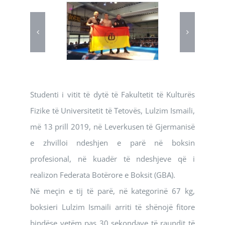
Studenti i vitit të dytë të Fakultetit të Kulturës
Fizike të Universitetit të Tetovës, Lulzim Ismaili,
më 13 prill 2019, në Leverkusen të Gjermanisë
e zhvilloi ndeshjen e parë në boksin
profesional, në kuadër të ndeshjeve që i
realizon Federata Botërore e Boksit (GBA).
Në meçin e tij të parë, në kategorinë 67 kg,
boksieri Lulzim Ismaili arriti të shënojë fitore
bindëse vetëm pas 30 sekondave të raundit të