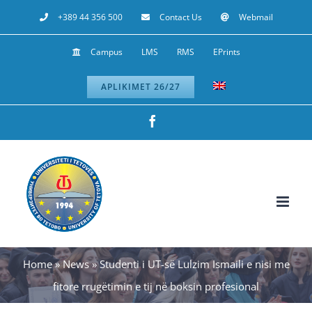
Skip
+389 44 356 500
Contact Us
Webmail
to
Campus
LMS
RMS
EPrints
content
APLIKIMET 26/27
Facebook
Home
»
News
»
Studenti i UT-së Lulzim Ismaili e nisi me
fitore rrugëtimin e tij në boksin profesional