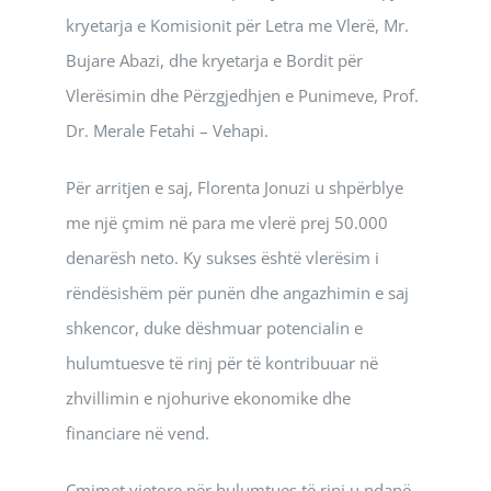
kryetarja e Komisionit për Letra me Vlerë, Mr.
Bujare Abazi, dhe kryetarja e Bordit për
Vlerësimin dhe Përzgjedhjen e Punimeve, Prof.
Dr. Merale Fetahi – Vehapi.
Për arritjen e saj, Florenta Jonuzi u shpërblye
me një çmim në para me vlerë prej 50.000
denarësh neto. Ky sukses është vlerësim i
rëndësishëm për punën dhe angazhimin e saj
shkencor, duke dëshmuar potencialin e
hulumtuesve të rinj për të kontribuuar në
zhvillimin e njohurive ekonomike dhe
financiare në vend.
Çmimet vjetore për hulumtues të rinj u ndanë