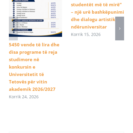
studentët më të mirë”
– një urë bashkëpunimi
dhe dialogu artistik
ndëruniversitar
Korrik 15, 2026
5450 vende të lira dhe
disa programe të reja
studimore në
konkursin e
Universitetit të
Tetovës për vitin
akademik 2026/2027
Korrik 24, 2026