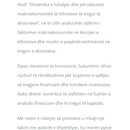
titull: “Dinamika e luhatjes dhe përcaktuesit
makroekonomikë të kthimeve të tregut të
aksioneve”, në të cilin analizohet ndikimi i
faktorëve makroekonomikë në lëvizjen e
kthimeve dhe nivelin e paqëndrueshmërisë në
tregun e aksioneve.
Sipas vlerësimit të komisionit, hulumtimi ofron
njohuri të rëndësishme për kuptimin e sjelljes
së tregjeve financiare dhe trendeve investuese,
duke dhënë kontribut të vlefshëm në fushën e
analizës financiare dhe të tregut të kapitalit.
Me rastin e ndarjes së çmimeve u mbajt një
takim me autorët e shpërblyer, ku morën pjesë