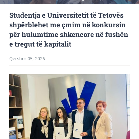
Studentja e Universitetit të Tetovës
shpërblehet me çmim në konkursin
për hulumtime shkencore në fushën
e tregut të kapitalit
Qershor 05, 2026
View
Larger
Image