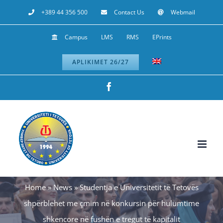
Skip
+389 44 356 500
Contact Us
Webmail
to
Campus
LMS
RMS
EPrints
content
APLIKIMET 26/27
Facebook
Home
»
News
»
Studentja e Universitetit të Tetovës
shpërblehet me çmim në konkursin për hulumtime
shkencore në fushën e tregut të kapitalit