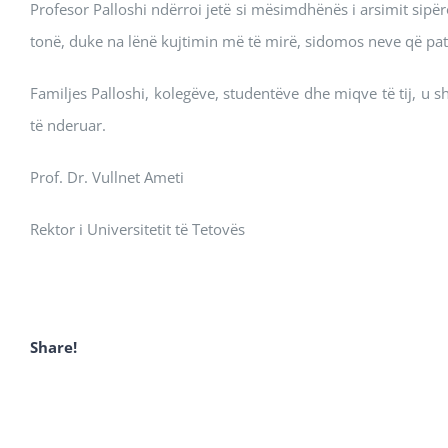
Profesor Palloshi ndërroi jetë si mësimdhënës i arsimit sipëro
tonë, duke na lënë kujtimin më të mirë, sidomos neve që pa
Familjes Palloshi, kolegëve, studentëve dhe miqve të tij, u s
të nderuar.
Prof. Dr. Vullnet Ameti
Rektor i Universitetit të Tetovës
Share!