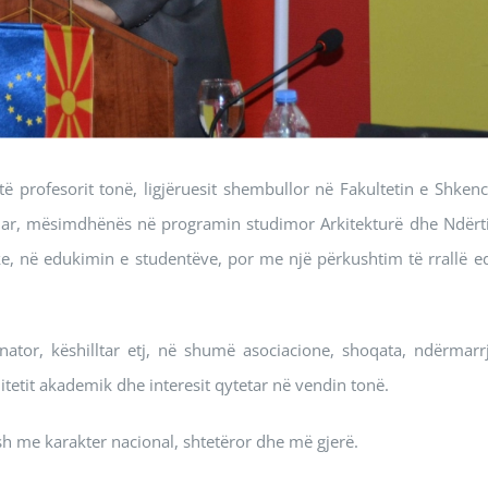
ë profesorit tonë, ligjëruesit shembullor në Fakultetin e Shken
ektuar, mësimdhënës në programin studimor Arkitekturë dhe Ndërt
, në edukimin e studentëve, por me një përkushtim të rrallë e
inator, këshilltar etj, në shumë asociacione, shoqata, ndërmarr
nitetit akademik dhe interesit qytetar në vendin tonë.
h me karakter nacional, shtetëror dhe më gjerë.