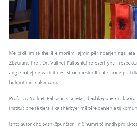
Me pikëllim të thellë e morëm lajmin për ndarjen nga jeta t
Zbatuara, Prof. Dr. Vullnet Palloshit.Profesori ynë i resp
angazhohej në vazhdimësi si në mësimdhënie, punë praktike
hulumtimet shkencore.
Prof. Dr. Vullnet Palloshi si anëtar, bashkëpunëtor, koord
institucione të tjera, i ka shërbyer më tërë qenien e tij komu
Ishte autor dhe bashkëpunëtor i një numri të madh projektes