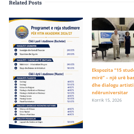
Related Posts
Ekspozita “15 stu
mirë” – një urë b
dhe dialogu artist
ndëruniversitar
Korrik 15, 2026