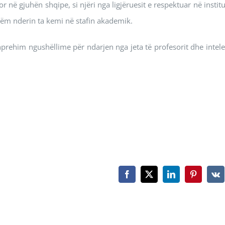
r në gjuhën shqipe, si njëri nga ligjëruesit e respektuar në instit
tëm nderin ta kemi në stafin akademik.
hprehim ngushëllime për ndarjen nga jeta të profesorit dhe intele
Facebook
X
LinkedIn
Pinterest
Vk