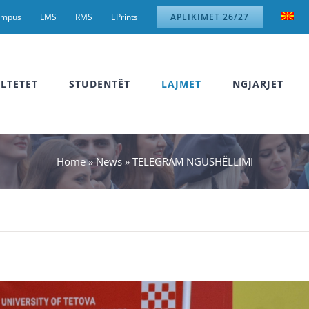
ampus
LMS
RMS
EPrints
APLIKIMET 26/27
LTETET
STUDENTËT
LAJMET
NGJARJET
Home
»
News
»
TELEGRAM NGUSHËLLIMI