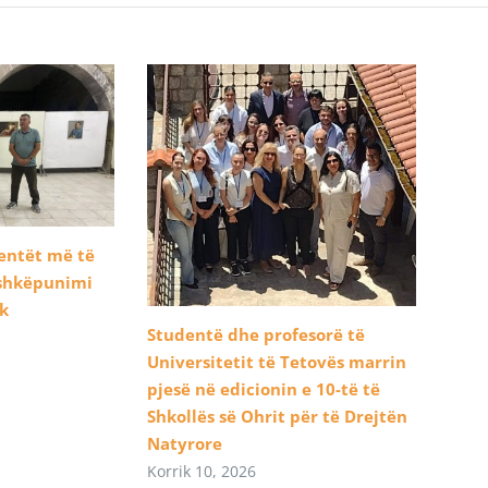
dentët më të
ashkëpunimi
ik
Studentë dhe profesorë të
Universitetit të Tetovës marrin
pjesë në edicionin e 10-të të
Shkollës së Ohrit për të Drejtën
Natyrore
Korrik 10, 2026