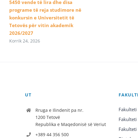
5450 vende të lira dhe disa
programe të reja studimore në
konkursin e Universitetit të
Tetovës për vitin akademik
2026/2027
Korrik 24, 2026
UT
FAKULT
Fakulteti
Rruga e Ilindenit pa nr.
1200 Tetovë
Fakulteti
Republika e Maqedonisë së Veriut
Fakulteti
+389 44 356 500