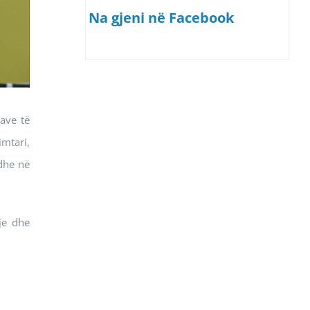
Na gjeni në Facebook
cave të
imtari,
dhe në
je dhe