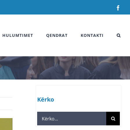
Fac
HULUMTIMET
QENDRAT
KONTAKTI
Kërko
Search
for: