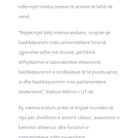
ndërmjet institucioneve të arsimit të lartë në
vend.
“Nëpërmjet këtij memorandumi, urojmë që
bashkëpunimi mes universiteteve tona të
zgjerohet edhe më shumë, përfshirë
shfrytëzimin e laboratorëve shkencorë,
bashkëpunimin e sindikatave të të punësuarve,
si dhe bashkëpunimin mes parlamenteve
studentore”, theksoi Rektori i UT-së.
Ky memorandum pritet të krijojë mundësi të
reja për zhvillimin e arsimit cilësor, avancimin e
kërkimit shkencor dhe forcimin e
partneriteteve ndëruniversitare.