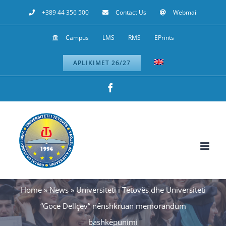
Skip
+389 44 356 500
Contact Us
Webmail
to
Campus
LMS
RMS
EPrints
content
APLIKIMET 26/27
Facebook
Home
»
News
»
Universiteti i Tetovës dhe Universiteti
“Goce Dellçev” nënshkruan memorandum
bashkëpunimi