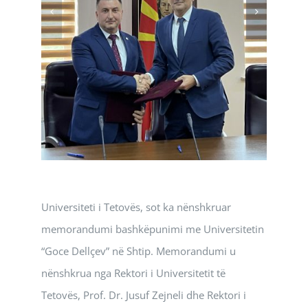
Universiteti i Tetovës, sot ka nënshkruar
memorandumi bashkëpunimi me Universitetin
“Goce Dellçev” në Shtip. Memorandumi u
nënshkrua nga Rektori i Universitetit të
Tetovës, Prof. Dr. Jusuf Zejneli dhe Rektori i