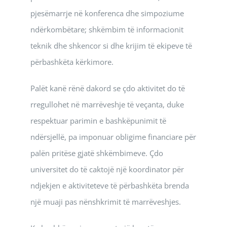
pjesëmarrje në konferenca dhe simpoziume
ndërkombëtare; shkëmbim të informacionit
teknik dhe shkencor si dhe krijim të ekipeve të
përbashkëta kërkimore.
Palët kanë rënë dakord se çdo aktivitet do të
rregullohet në marrëveshje të veçanta, duke
respektuar parimin e bashkëpunimit të
ndërsjellë, pa imponuar obligime financiare për
palën pritëse gjatë shkëmbimeve. Çdo
universitet do të caktojë një koordinator për
ndjekjen e aktiviteteve të përbashkëta brenda
një muaji pas nënshkrimit të marrëveshjes.