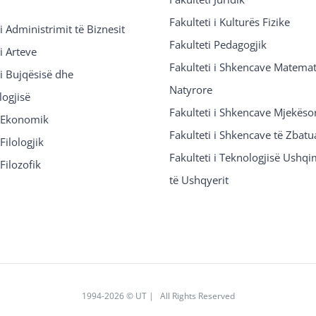
Fakulteti i Kulturës Fizike
 i Administrimit të Biznesit
Fakulteti Pedagogjik
 i Arteve
Fakulteti i Shkencave Matemat
 i Bujqësisë dhe
Natyrore
logjisë
Fakulteti i Shkencave Mjekëso
i Ekonomik
Fakulteti i Shkencave të Zbatu
Filologjik
Fakulteti i Teknologjisë Ushq
 Filozofik
të Ushqyerit
1994
-2026 © UT | All Rights Reserved