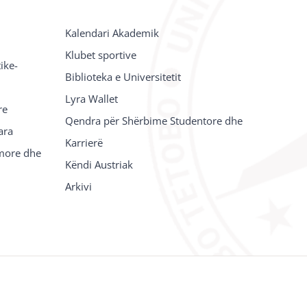
Kalendari Akademik
Klubet sportive
ike-
Biblioteka e Universitetit
Lyra Wallet
re
Qendra për Shërbime Studentore dhe
ara
Karrierë
imore dhe
Këndi Austriak
Arkivi