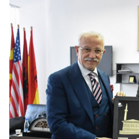
View
Larger
Image