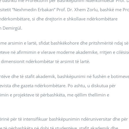
li, së bashku me Prorektorin për Bashkëpunim Ndërkombëtar Prof. D
versitetit “Nexhmedin Erbakan” Prof. Dr. Xhem Zorlu, bashkë me Pro
e ndërkombëtare, si dhe drejtorin e shkollave ndërkombëtare
n Demirgül.
n me arsimin e lartë, sfidat bashkëkohore dhe pritshmëritë ndaj së
eteve në afirmimin e vlerave moderne akademike, rritjen e cilësis
dimensionit ndërkombëtar të arsimit të lartë.
ntëve dhe të stafit akademik, bashkëpunimi në fushën e botimev
evista dhe gazeta ndërkombëtare. Po ashtu, u diskutua për
limin e projekteve të përbashkëta, me qëllim thellimin e
ërinë për të intensifikuar bashkëpunimin ndëruniversitar dhe për
ave të përbashkëta në dobi të studentëve, stafit akademik dhe