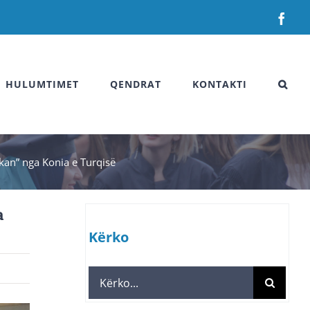
Fac
HULUMTIMET
QENDRAT
KONTAKTI
akan” nga Konia e Turqisë
a
Kërko
Search
for: