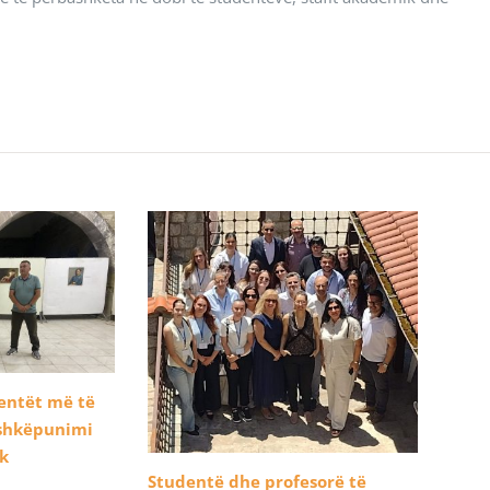
dentët më të
ashkëpunimi
ik
Studentë dhe profesorë të