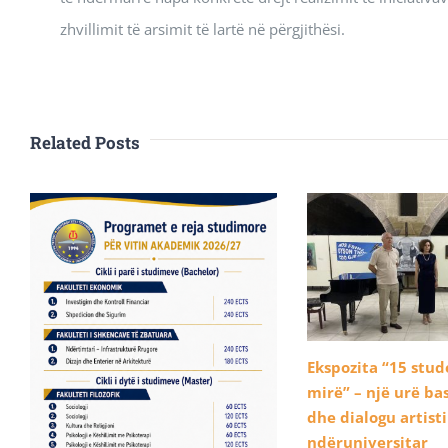
zhvillimit të arsimit të lartë në përgjithësi.
Related Posts
Ekspozita “15 stu
mirë” – një urë b
dhe dialogu artist
ndëruniversitar