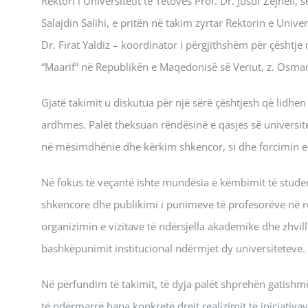
Rektori i Universitetit të Tetovës Prof. Dr. Jusuf Zejne
Salajdin Salihi, e pritën në takim zyrtar Rektorin e Uni
Dr. Firat Yaldiz – koordinator i përgjithshëm për çështj
“Maarif” në Republikën e Maqedonisë së Veriut, z. Osma
Gjatë takimit u diskutua për një sërë çështjesh që lidhe
ardhmes. Palët theksuan rëndësinë e qasjes së universit
në mësimdhënie dhe kërkim shkencor, si dhe forcimin e 
Në fokus të veçantë ishte mundësia e këmbimit të stude
shkencore dhe publikimi i punimeve të profesorëve në r
organizimin e vizitave të ndërsjella akademike dhe zhvil
bashkëpunimit institucional ndërmjet dy universiteteve.
Në përfundim të takimit, të dyja palët shprehën gatishm
të ndërmarrë hapa konkretë drejt realizimit të iniciativ