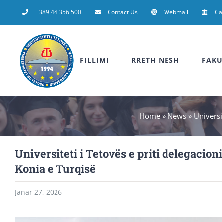
Skip
+389 44 356 500
Contact Us
Webmail
C
to
content
FILLIMI
RRETH NESH
FAKU
Home
»
News
»
Universi
Universiteti i Tetovës e priti delegaci
Konia e Turqisë
Janar 27, 2026