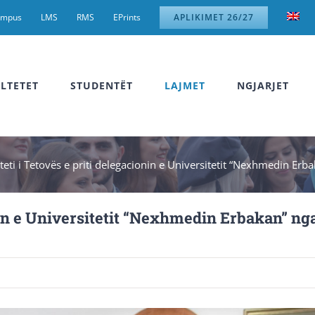
ampus
LMS
RMS
EPrints
APLIKIMET 26/27
LTETET
STUDENTËT
LAJMET
NGJARJET
teti i Tetovës e priti delegacionin e Universitetit “Nexhmedin Erb
onin e Universitetit “Nexhmedin Erbakan” ng