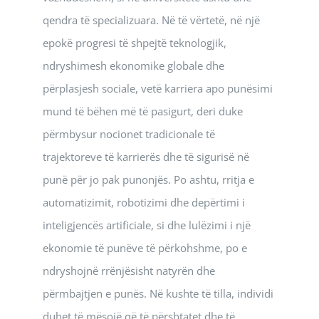
qendra të specializuara. Në të vërtetë, në një
epokë progresi të shpejtë teknologjik,
ndryshimesh ekonomike globale dhe
përplasjesh sociale, vetë karriera apo punësimi
mund të bëhen më të pasigurt, deri duke
përmbysur nocionet tradicionale të
trajektoreve të karrierës dhe të sigurisë në
punë për jo pak punonjës. Po ashtu, rritja e
automatizimit, robotizimi dhe depërtimi i
inteligjencës artificiale, si dhe lulëzimi i një
ekonomie të punëve të përkohshme, po e
ndryshojnë rrënjësisht natyrën dhe
përmbajtjen e punës. Në kushte të tilla, individi
duhet të mësojë që të përshtatet dhe të