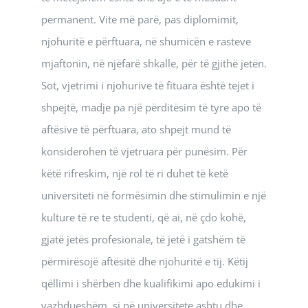
permanent. Vite më parë, pas diplomimit,
njohuritë e përftuara, në shumicën e rasteve
mjaftonin, në njëfarë shkalle, për të gjithë jetën.
Sot, vjetrimi i njohurive të fituara është tejet i
shpejtë, madje pa një përditësim të tyre apo të
aftësive të përftuara, ato shpejt mund të
konsiderohen të vjetruara për punësim. Për
këtë rifreskim, një rol të ri duhet të ketë
universiteti në formësimin dhe stimulimin e një
kulture të re te studenti, që ai, në çdo kohë,
gjatë jetës profesionale, të jetë i gatshëm të
përmirësojë aftësitë dhe njohuritë e tij. Këtij
qëllimi i shërben dhe kualifikimi apo edukimi i
vazhdueshëm, si në universitete ashtu dhe