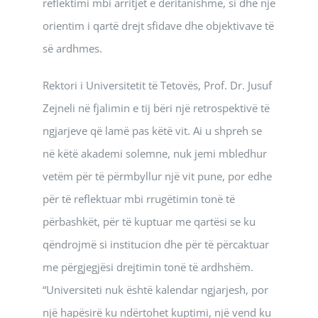
reflektimi mbi arritjet e deritanishme, si dhe një
orientim i qartë drejt sfidave dhe objektivave të
së ardhmes.
Rektori i Universitetit të Tetovës, Prof. Dr. Jusuf
Zejneli në fjalimin e tij bëri një retrospektivë të
ngjarjeve që lamë pas këtë vit. Ai u shpreh se
në këtë akademi solemne, nuk jemi mbledhur
vetëm për të përmbyllur një vit pune, por edhe
për të reflektuar mbi rrugëtimin tonë të
përbashkët, për të kuptuar me qartësi se ku
qëndrojmë si institucion dhe për të përcaktuar
me përgjegjësi drejtimin tonë të ardhshëm.
“Universiteti nuk është kalendar ngjarjesh, por
një hapësirë ku ndërtohet kuptimi, një vend ku