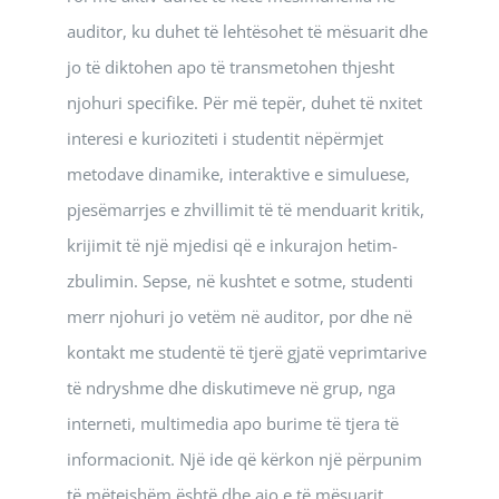
auditor, ku duhet të lehtësohet të mësuarit dhe
jo të diktohen apo të transmetohen thjesht
njohuri specifike. Për më tepër, duhet të nxitet
interesi e kurioziteti i studentit nëpërmjet
metodave dinamike, interaktive e simuluese,
pjesëmarrjes e zhvillimit të të menduarit kritik,
krijimit të një mjedisi që e inkurajon hetim-
zbulimin. Sepse, në kushtet e sotme, studenti
merr njohuri jo vetëm në auditor, por dhe në
kontakt me studentë të tjerë gjatë veprimtarive
të ndryshme dhe diskutimeve në grup, nga
interneti, multimedia apo burime të tjera të
informacionit. Një ide që kërkon një përpunim
të mëtejshëm është dhe ajo e të mësuarit