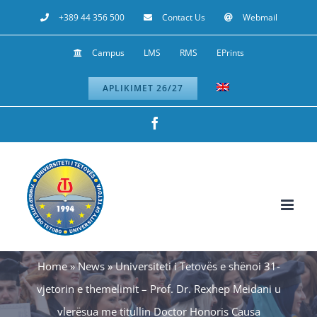
Skip
+389 44 356 500
Contact Us
Webmail
to
Campus
LMS
RMS
EPrints
content
APLIKIMET 26/27
Facebook
Home
»
News
»
Universiteti i Tetovës e shënoi 31-
vjetorin e themelimit – Prof. Dr. Rexhep Meidani u
vlerësua me titullin Doctor Honoris Causa