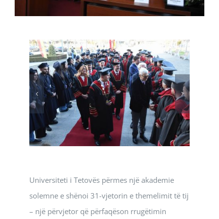
Universiteti i Tetovës përmes një akademie
solemne e shënoi 31-vjetorin e themelimit të tij
– një përvjetor që përfaqëson rrugëtimin