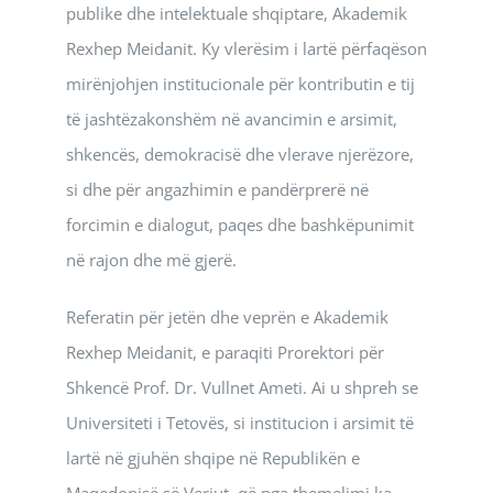
publike dhe intelektuale shqiptare, Akademik
Rexhep Meidanit. Ky vlerësim i lartë përfaqëson
mirënjohjen institucionale për kontributin e tij
të jashtëzakonshëm në avancimin e arsimit,
shkencës, demokracisë dhe vlerave njerëzore,
si dhe për angazhimin e pandërprerë në
forcimin e dialogut, paqes dhe bashkëpunimit
në rajon dhe më gjerë.
Referatin për jetën dhe veprën e Akademik
Rexhep Meidanit, e paraqiti Prorektori për
Shkencë Prof. Dr. Vullnet Ameti. Ai u shpreh se
Universiteti i Tetovës, si institucion i arsimit të
lartë në gjuhën shqipe në Republikën e
Maqedonisë së Veriut, që nga themelimi ka