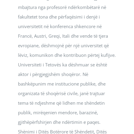
mbajtura nga profesorë ndërkombëtarë në
fakultetet tona dhe përfaqësimi i denjë i
universitetit në konferenca shkencore në
Francë, Austri, Greqi, Itali dhe vende të tjera
evropiane, dëshmojnë për një universitet që
lëviz, komunikon dhe kontribuon përtej kufijve.
Universiteti i Tetovës ka dëshmuar se është
aktor i përgjegjshëm shoqëror. Në
bashkëpunim me institucione publike, dhe
organizata të shoqërisë civile, janë trajtuar
tema të ndjeshme që lidhen me shëndetin
publik, mirëqenien mendore, barazinë,
gjithëpërfshirjen dhe ndërtimin e paqes.
Shënimi i Ditës Botërore të Shëndetit, Ditës