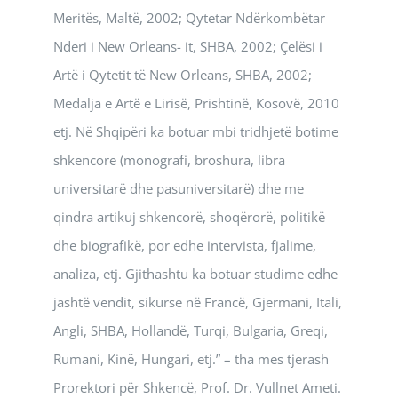
Meritës, Maltë, 2002; Qytetar Ndërkombëtar
Nderi i New Orleans- it, SHBA, 2002; Çelësi i
Artë i Qytetit të New Orleans, SHBA, 2002;
Medalja e Artë e Lirisë, Prishtinë, Kosovë, 2010
etj. Në Shqipëri ka botuar mbi tridhjetë botime
shkencore (monografi, broshura, libra
universitarë dhe pasuniversitarë) dhe me
qindra artikuj shkencorë, shoqërorë, politikë
dhe biografikë, por edhe intervista, fjalime,
analiza, etj. Gjithashtu ka botuar studime edhe
jashtë vendit, sikurse në Francë, Gjermani, Itali,
Angli, SHBA, Hollandë, Turqi, Bulgaria, Greqi,
Rumani, Kinë, Hungari, etj.” – tha mes tjerash
Prorektori për Shkencë, Prof. Dr. Vullnet Ameti.