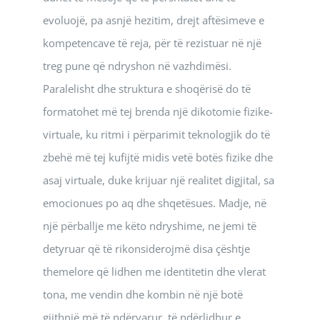
evoluojë, pa asnjë hezitim, drejt aftësimeve e
kompetencave të reja, për të rezistuar në një
treg pune që ndryshon në vazhdimësi.
Paralelisht dhe struktura e shoqërisë do të
formatohet më tej brenda një dikotomie fizike-
virtuale, ku ritmi i përparimit teknologjik do të
zbehë më tej kufijtë midis vetë botës fizike dhe
asaj virtuale, duke krijuar një realitet digjital, sa
emocionues po aq dhe shqetësues. Madje, në
një përballje me këto ndryshime, ne jemi të
detyruar që të rikonsiderojmë disa çështje
themelore që lidhen me identitetin dhe vlerat
tona, me vendin dhe kombin në një botë
gjithnjë më të ndërvarur, të ndërlidhur e