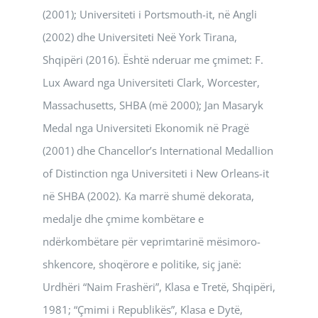
(2001); Universiteti i Portsmouth-it, në Angli
(2002) dhe Universiteti Neë York Tirana,
Shqipëri (2016). Është nderuar me çmimet: F.
Lux Award nga Universiteti Clark, Worcester,
Massachusetts, SHBA (më 2000); Jan Masaryk
Medal nga Universiteti Ekonomik në Pragë
(2001) dhe Chancellor’s International Medallion
of Distinction nga Universiteti i New Orleans-it
në SHBA (2002). Ka marrë shumë dekorata,
medalje dhe çmime kombëtare e
ndërkombëtare për veprimtarinë mësimoro-
shkencore, shoqërore e politike, siç janë:
Urdhëri “Naim Frashëri”, Klasa e Tretë, Shqipëri,
1981; “Çmimi i Republikës”, Klasa e Dytë,