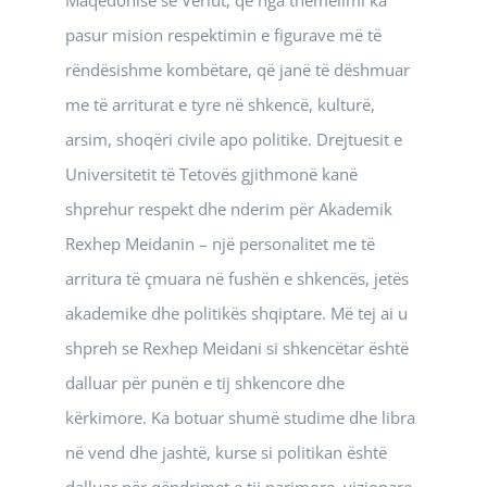
pasur mision respektimin e figurave më të
rëndësishme kombëtare, që janë të dëshmuar
me të arriturat e tyre në shkencë, kulturë,
arsim, shoqëri civile apo politike. Drejtuesit e
Universitetit të Tetovës gjithmonë kanë
shprehur respekt dhe nderim për Akademik
Rexhep Meidanin – një personalitet me të
arritura të çmuara në fushën e shkencës, jetës
akademike dhe politikës shqiptare. Më tej ai u
shpreh se Rexhep Meidani si shkencëtar është
dalluar për punën e tij shkencore dhe
kërkimore. Ka botuar shumë studime dhe libra
në vend dhe jashtë, kurse si politikan është
dalluar për qëndrimet e tij parimore, vizionare