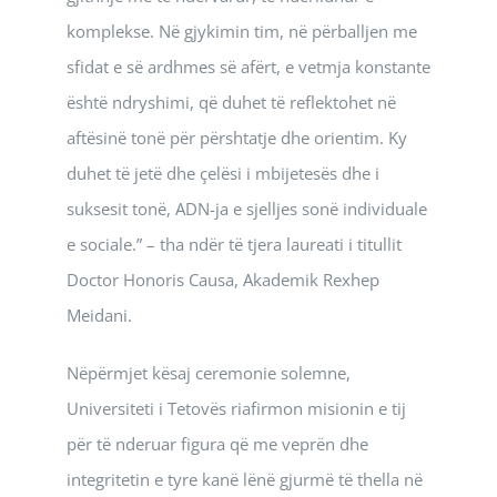
komplekse. Në gjykimin tim, në përballjen me
sfidat e së ardhmes së afërt, e vetmja konstante
është ndryshimi, që duhet të reflektohet në
aftësinë tonë për përshtatje dhe orientim. Ky
duhet të jetë dhe çelësi i mbijetesës dhe i
suksesit tonë, ADN-ja e sjelljes sonë individuale
e sociale.” – tha ndër të tjera laureati i titullit
Doctor Honoris Causa, Akademik Rexhep
Meidani.
Nëpërmjet kësaj ceremonie solemne,
Universiteti i Tetovës riafirmon misionin e tij
për të nderuar figura që me veprën dhe
integritetin e tyre kanë lënë gjurmë të thella në