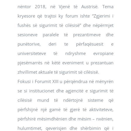
nëntor 2018, në Vjenë të Austrisë. Tema
kryesore që trajtoi ky forum ishte “Zgjerimi i
fushës së sigurimit të cilësisë” dhe nëpërmjet
sesioneve paralele të prezantimeve dhe
punëtorive, deri te përfaqësuesit e
universiteteve të ndryshme evropiane
pjesëmarrës në këtë eveniment u prezantuan
zhvillimet aktuale të sigurimit së cilësisë.
Fokusi i Forumit XIII u përqëndrua në mënyrën
se si institucionet dhe agjencitë e sigurimit të
cilësisë mund të ndërtojnë sisteme që
përfshijnë një gamë të gjerë të aktiviteteve,
përfshirë mësimdhënien dhe mësim – nxënien,
hulumtimet, qeverisjen dhe shërbimin që i