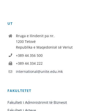
UT
Rruga e Ilindenit pa nr.
1200 Tetovë
Republika e Maqedonisë së Veriut
+389 44 356 500
+389 44 334 222
international@unite.edu.mk
FAKULTETET
Fakulteti i Administrimit të Biznesit
Fakulteti i Arteve