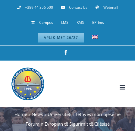
Skip
+389 44 356 500
Contact Us
Webmail
to
Campus
LMS
RMS
EPrints
content
APLIKIMET 26/27
Facebook
Home
»
News
»
Universiteti i Tetovës mori pjesë në
Forumin Evropian të Sigurimit të Cilësisë