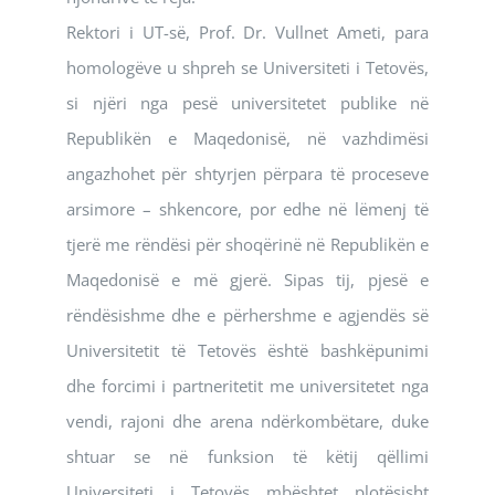
Rektori i UT-së, Prof. Dr. Vullnet Ameti, para
homologëve u shpreh se Universiteti i Tetovës,
si njëri nga pesë universitetet publike në
Republikën e Maqedonisë, në vazhdimësi
angazhohet për shtyrjen përpara të proceseve
arsimore – shkencore, por edhe në lëmenj të
tjerë me rëndësi për shoqërinë në Republikën e
Maqedonisë e më gjerë. Sipas tij, pjesë e
rëndësishme dhe e përhershme e agjendës së
Universitetit të Tetovës është bashkëpunimi
dhe forcimi i partneritetit me universitetet nga
vendi, rajoni dhe arena ndërkombëtare, duke
shtuar se në funksion të këtij qëllimi
Universiteti i Tetovës mbështet plotësisht