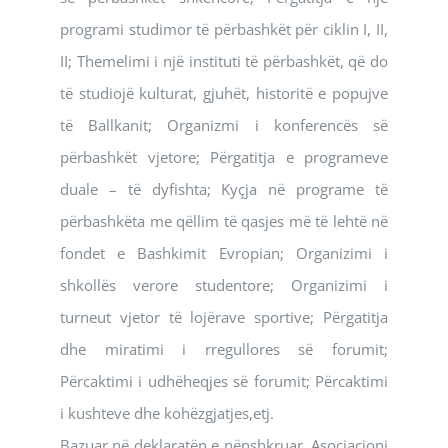
programi studimor të përbashkët për ciklin I, II,
II; Themelimi i një instituti të përbashkët, që do
të studiojë kulturat, gjuhët, historitë e popujve
të Ballkanit; Organizmi i konferencës së
përbashkët vjetore; Përgatitja e programeve
duale – të dyfishta; Kyçja në programe të
përbashkëta me qëllim të qasjes më të lehtë në
fondet e Bashkimit Evropian; Organizimi i
shkollës verore studentore; Organizimi i
turneut vjetor të lojërave sportive; Përgatitja
dhe miratimi i rregullores së forumit;
Përcaktimi i udhëheqjes së forumit; Përcaktimi
i kushteve dhe kohëzgjatjes,etj.
Bazuar në deklaratën e nënshkruar, Asociacioni