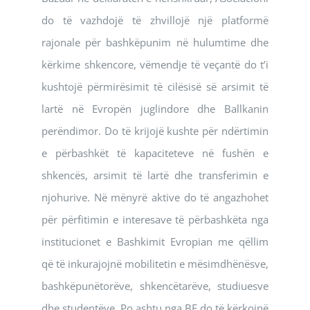
do të vazhdojë të zhvillojë një platformë
rajonale për bashkëpunim në hulumtime dhe
kërkime shkencore, vëmendje të veçantë do t’i
kushtojë përmirësimit të cilësisë së arsimit të
lartë në Evropën juglindore dhe Ballkanin
perëndimor. Do të krijojë kushte për ndërtimin
e përbashkët të kapaciteteve në fushën e
shkencës, arsimit të lartë dhe transferimin e
njohurive. Në mënyrë aktive do të angazhohet
për përfitimin e interesave të përbashkëta nga
institucionet e Bashkimit Evropian me qëllim
që të inkurajojnë mobilitetin e mësimdhënësve,
bashkëpunëtorëve, shkencëtarëve, studiuesve
dhe studentëve. Po ashtu nga BE do të kërkojnë