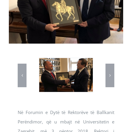
Në Forumin e Dytë të Rektorëve të Ballkanit
Perëndimor, që u mbajt në Universitetin e
Zagrebit, më 3 nëntor 2018, Rektori i