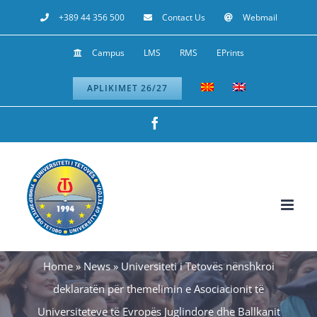
Skip
+389 44 356 500
Contact Us
Webmail
to
Campus
LMS
RMS
EPrints
content
APLIKIMET 26/27
Facebook
Home
»
News
»
Universiteti i Tetovës nënshkroi
deklaratën për themelimin e Asociacionit të
Universiteteve të Evropës Juglindore dhe Ballkanit