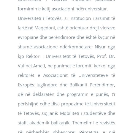
formimin e këtij asociacioni ndëruniversitar.
Universiteti i Tetovës, si institucion i arsimit të
lartë në Maqedoni, është orientuar drejt vlerave
evropiane dhe perëndimore dhe është kyçur në
shumë asociacione ndërkombëtare. Nisur nga
kjo Rektori i Universitetit të Tetovës, Prof. Dr.
Vullnet Ameti, në punimet e forumit, kërkoi nga
rektorët e Asociacionit të Universiteteve të
Evropës Juglindore dhe Ballkanit Perëndimor,
që në deklaratën dhe programin e punës, t’i
përfshijnë edhe disa propozime të Universitetit
të Tetovës, siç janë: Mobiliteti i studentëve dhe
stafit akademik ballkanik; Themelimi e revistës
së përbashkët shkencore; Përgatitja e një