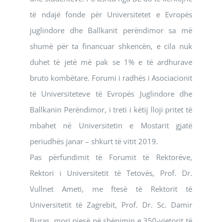
të ndajë fonde për Universitetet e Evropës
juglindore dhe Ballkanit perëndimor sa më
shumë për ta financuar shkencën, e cila nuk
duhet të jetë më pak se 1% e të ardhurave
bruto kombëtare. Forumi i radhës i Asociacionit
të Universiteteve të Evropës Juglindore dhe
Ballkanin Perëndimor, i treti i këtij lloji pritet të
mbahet në Universitetin e Mostarit gjatë
periudhës janar – shkurt të vitit 2019.
Pas përfundimit të Forumit të Rektorëve,
Rektori i Universitetit të Tetovës, Prof. Dr.
Vullnet Ameti, me ftesë të Rektorit të
Universitetit të Zagrebit, Prof. Dr. Sc. Damir
Buras, mori pjesë në shënimin e 350-vjetorit të