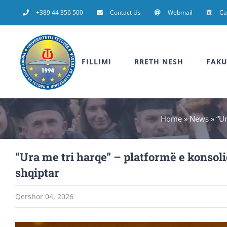
Skip
+389 44 356 500
Contact Us
Webmail
C
to
content
FILLIMI
RRETH NESH
FAKU
Home
»
News
»
“Ur
“Ura me tri harqe” – platformë e konsoli
shqiptar
Qershor 04, 2026