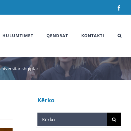
Fac
HULUMTIMET
QENDRAT
KONTAKTI
universitar shqiptar
Kërko
Search
for: