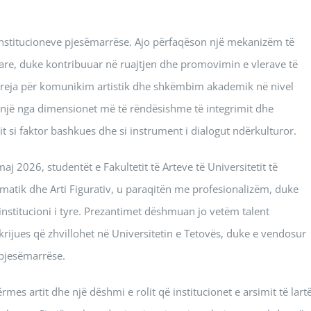
ë institucioneve pjesëmarrëse. Ajo përfaqëson një mekanizëm të
tare, duke kontribuuar në ruajtjen dhe promovimin e vlerave të
reja për komunikim artistik dhe shkëmbim akademik në nivel
 një nga dimensionet më të rëndësishme të integrimit dhe
t si faktor bashkues dhe si instrument i dialogut ndërkulturor.
j 2026, studentët e Fakultetit të Arteve të Universitetit të
matik dhe Arti Figurativ, u paraqitën me profesionalizëm, duke
 institucioni i tyre. Prezantimet dëshmuan jo vetëm talent
 krijues që zhvillohet në Universitetin e Tetovës, duke e vendosur
 pjesëmarrëse.
mes artit dhe një dëshmi e rolit që institucionet e arsimit të lart