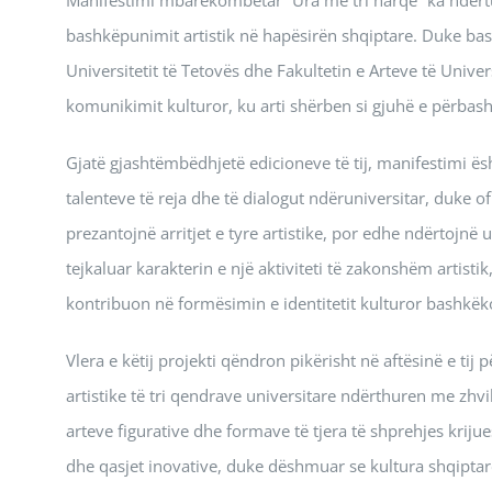
bashkëpunimit artistik në hapësirën shqiptare. Duke bash
Universitetit të Tetovës dhe Fakultetin e Arteve të Universi
komunikimit kulturor, ku arti shërben si gjuhë e përbash
Gjatë gjashtëmbëdhjetë edicioneve të tij, manifestimi ë
talenteve të reja dhe të dialogut ndëruniversitar, duke 
prezantojnë arritjet e tyre artistike, por edhe ndërtojnë
tejkaluar karakterin e një aktiviteti të zakonshëm artist
kontribuon në formësimin e identitetit kulturor bashkëk
Vlera e këtij projekti qëndron pikërisht në aftësinë e tij 
artistike të tri qendrave universitare ndërthuren me zhvi
arteve figurative dhe formave të tjera të shprehjes krijue
dhe qasjet inovative, duke dëshmuar se kultura shqipta