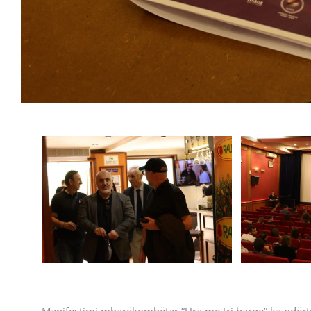
Manifestimi mbarëkombëtar “Ura me tri harqe” ka ndërtua