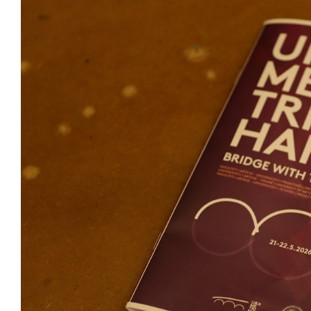
View
Larger
Image