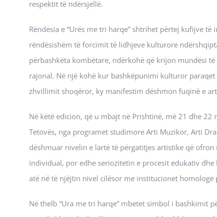
respektit të ndërsjellë.
Rëndësia e “Urës me tri harqe” shtrihet përtej kufijve t
rëndësishëm të forcimit të lidhjeve kulturore ndërshqip
përbashkëta kombëtare, ndërkohë që krijon mundësi të 
rajonal. Në një kohë kur bashkëpunimi kulturor paraqet
zhvillimit shoqëror, ky manifestim dëshmon fuqinë e arti
Në këtë edicion, që u mbajt në Prishtinë, më 21 dhe 22 ma
Tetovës, nga programet studimore Arti Muzikor, Arti Dra
dëshmuar nivelin e lartë të përgatitjes artistike që ofron
individual, por edhe seriozitetin e procesit edukativ dhe
atë në të njëjtin nivel cilësor me institucionet homologe
Në thelb “Ura me tri harqe” mbetet simbol i bashkimit për