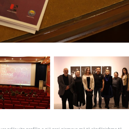
r ndër vite profilin e një prej nismave më të rëndësishme të