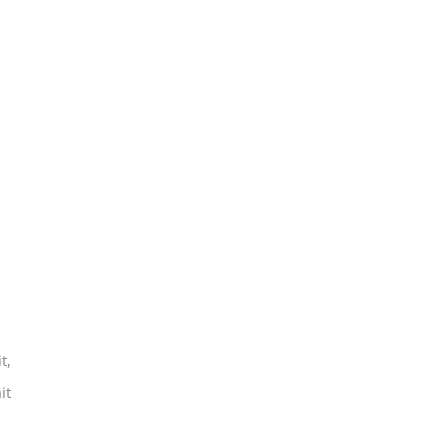
t,
it