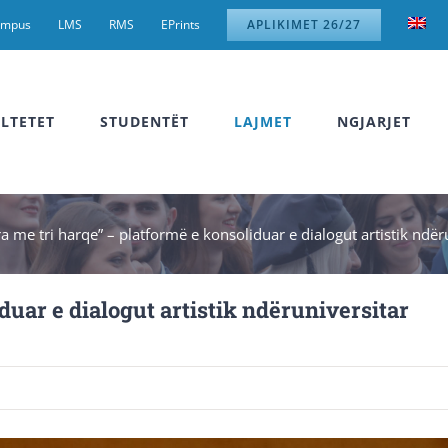
ampus
LMS
RMS
EPrints
APLIKIMET 26/27
LTETET
STUDENTËT
LAJMET
NGJARJET
a me tri harqe” – platformë e konsoliduar e dialogut artistik ndër
duar e dialogut artistik ndëruniversitar