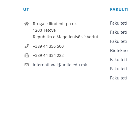
UT
FAKULT
Fakulteti
Rruga e Ilindenit pa nr.
1200 Tetovë
Fakulteti
Republika e Maqedonisë së Veriut
Fakulteti
+389 44 356 500
Biotekno
+389 44 334 222
Fakultet
international@unite.edu.mk
Fakulteti 
Fakulteti