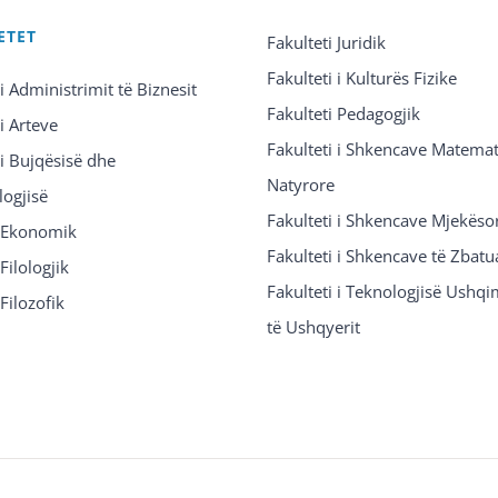
ETET
Fakulteti Juridik
Fakulteti i Kulturës Fizike
 i Administrimit të Biznesit
Fakulteti Pedagogjik
 i Arteve
Fakulteti i Shkencave Matemat
 i Bujqësisë dhe
Natyrore
logjisë
Fakulteti i Shkencave Mjekëso
i Ekonomik
Fakulteti i Shkencave të Zbatu
Filologjik
Fakulteti i Teknologjisë Ushq
 Filozofik
të Ushqyerit