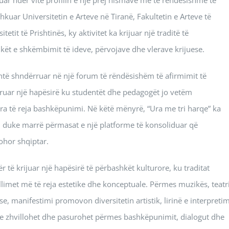
kuar Universitetin e Arteve në Tiranë, Fakultetin e Arteve të
tetit të Prishtinës, ky aktivitet ka krijuar një traditë të
kët e shkëmbimit të ideve, përvojave dhe vlerave krijuese.
shtë shndërruar në një forum të rëndësishëm të afirmimit të
ofruar një hapësirë ku studentët dhe pedagogët jo vetëm
 ura të reja bashkëpunimi. Në këtë mënyrë, “Ura me tri harqe” ka
ik, duke marrë përmasat e një platforme të konsoliduar që
ohor shqiptar.
për të krijuar një hapësirë të përbashkët kulturore, ku traditat
llimet më të reja estetike dhe konceptuale. Përmes muzikës, teatri
se, manifestimi promovon diversitetin artistik, lirinë e interpretim
re zhvillohet dhe pasurohet përmes bashkëpunimit, dialogut dhe