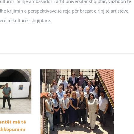
turor. Si një ambasador i artit universitar shqiptar, vazhdon të
 krijimin e perspektivave të reja për brezat e rinj të artistëve,
rë të kulturës shqiptare.
dentët më të
ashkëpunimi