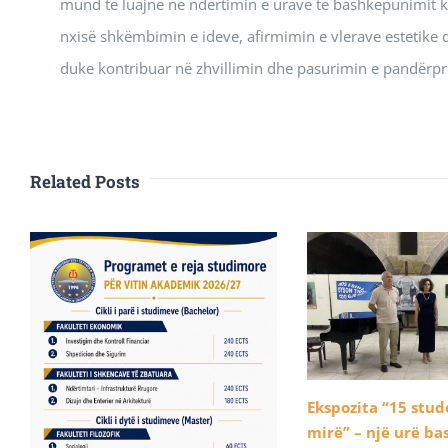
mund të luajnë në ndërtimin e urave të bashkëpunimit kul
nxisë shkëmbimin e ideve, afirmimin e vlerave estetike dhe
duke kontribuar në zhvillimin dhe pasurimin e pandërpre
Related Posts
Ekspozita “15 stu
mirë” – një urë b