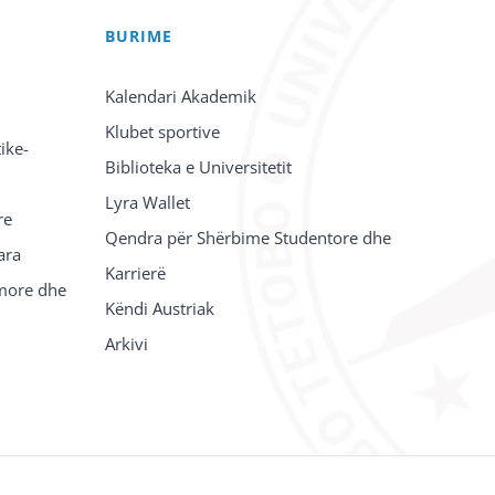
BURIME
Kalendari Akademik
Klubet sportive
ike-
Biblioteka e Universitetit
Lyra Wallet
re
Qendra për Shërbime Studentore dhe
ara
Karrierë
imore dhe
Këndi Austriak
Arkivi