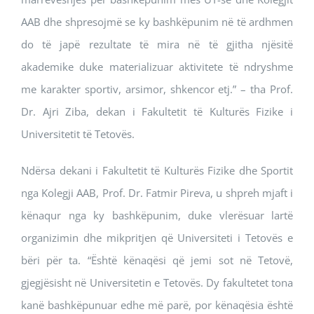
AAB dhe shpresojmë se ky bashkëpunim në të ardhmen
do të japë rezultate të mira në të gjitha njësitë
akademike duke materializuar aktivitete të ndryshme
me karakter sportiv, arsimor, shkencor etj.” – tha Prof.
Dr. Ajri Ziba, dekan i Fakultetit të Kulturës Fizike i
Universitetit të Tetovës.
Ndërsa dekani i Fakultetit të Kulturës Fizike dhe Sportit
nga Kolegji AAB, Prof. Dr. Fatmir Pireva, u shpreh mjaft i
kënaqur nga ky bashkëpunim, duke vlerësuar lartë
organizimin dhe mikpritjen që Universiteti i Tetovës e
bëri për ta. “Është kënaqësi që jemi sot në Tetovë,
gjegjësisht në Universitetin e Tetovës. Dy fakultetet tona
kanë bashkëpunuar edhe më parë, por kënaqësia është