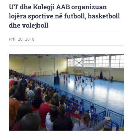
UT dhe Kolegji AAB organizuan
lojëra sportive në futboll, basketboll
dhe volejboll
Prill 20, 2018
View
Larger
Image