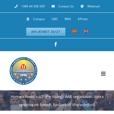
Skip
+389 44 356 500
Contact Us
Webmail
to
Campus
LMS
RMS
EPrints
content
APLIKIMET 26/27
Facebook
Home
»
News
»
UT dhe Kolegji AAB organizuan lojëra
sportive në futboll, basketboll dhe volejboll