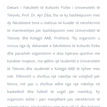
Dekani i Fakultetit të Kulturës Fizike i Universitetit të
Tetovës, Prof. Dr. Ajri Ziba, tha se ky bashkëpunim mes
dy fakulteteve tona u realizua në kuadër të nënshkrimit
të marrëveshjes për bashkëpunim mes Universitetit të
Tetovës dhe Kolegjit AAB, Prishtinë. “Ky organizim u
iniciua nga dy dekanatet e fakulteteve të kulturës fizike
dhe parasheh organizimin e disa lojërave sportive me
karakter miqësor, me qëllim që studentët e Universitetit
të Tetovës dhe studentët e Kolegjit AAB të njihen mes
veti. Fillimisht u zhvillua një ndeshje në volejboll për
femra, më pas u zhvillua edhe nga një ndeshje në
basketboll dhe futboll të vogël për meshkuj. Ky
organizim është i pari menjëherë pas nënshkrimit të
marrëveshjes për bashkëpunim mes UT-së dhe Kolegjit