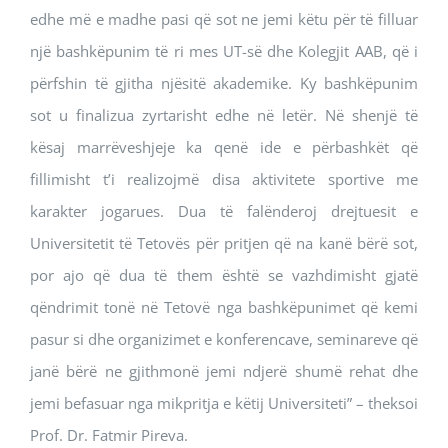
edhe më e madhe pasi që sot ne jemi këtu për të filluar
një bashkëpunim të ri mes UT-së dhe Kolegjit AAB, që i
përfshin të gjitha njësitë akademike. Ky bashkëpunim
sot u finalizua zyrtarisht edhe në letër. Në shenjë të
kësaj marrëveshjeje ka qenë ide e përbashkët që
fillimisht t’i realizojmë disa aktivitete sportive me
karakter jogarues. Dua të falënderoj drejtuesit e
Universitetit të Tetovës për pritjen që na kanë bërë sot,
por ajo që dua të them është se vazhdimisht gjatë
qëndrimit tonë në Tetovë nga bashkëpunimet që kemi
pasur si dhe organizimet e konferencave, seminareve që
janë bërë ne gjithmonë jemi ndjerë shumë rehat dhe
jemi befasuar nga mikpritja e këtij Universiteti” – theksoi
Prof. Dr. Fatmir Pireva.