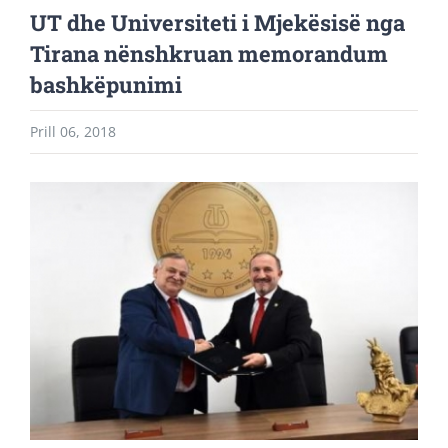
UT dhe Universiteti i Mjekësisë nga
Tirana nënshkruan memorandum
bashkëpunimi
Prill 06, 2018
View
Larger
Image