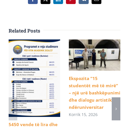
Facebook
X
LinkedIn
Pinterest
Vk
Email
Related Posts
Ekspozita “15
studentët më të mirë”
– një urë bashkëpunimi
dhe dialogu artistik
ndëruniversitar
Korrik 15, 2026
5450 vende të lira dhe