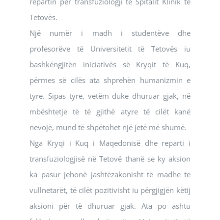
repartin për transfuziologji të Spitalit Klinik të
Tetovës.
Një numër i madh i studentëve dhe
profesorëve të Universitetit të Tetovës iu
bashkëngjitën iniciativës së Kryqit të Kuq,
përmes së cilës ata shprehën humanizmin e
tyre. Sipas tyre, vetëm duke dhuruar gjak, në
mbështetje të të gjithë atyre të cilët kanë
nevojë, mund të shpëtohet një jetë më shumë.
Nga Kryqi i Kuq i Maqedonisë dhe reparti i
transfuziologjisë në Tetovë thanë se ky aksion
ka pasur jehonë jashtëzakonisht të madhe te
vullnetarët, të cilët pozitivisht iu përgjigjën këtij
aksioni për të dhuruar gjak. Ata po ashtu