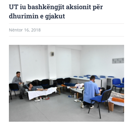
UT iu bashkëngjit aksionit për
dhurimin e gjakut
Nëntor 16, 2018
View
Larger
Image