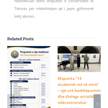
falënderuan edhe drejtuesit e Universitetit të
Tetovës për mbështetjen që i japin gjithmonë
këtij aksioni.
Related Posts
Ekspozita “15
studentët më të mirë”
– një urë bashkëpunimi
dhe dialogu artistik
ndëruniversitar