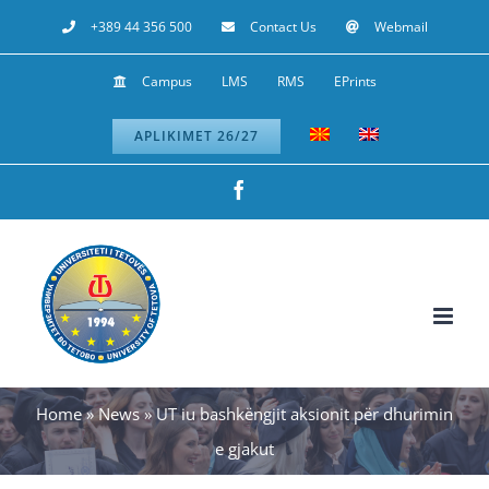
Skip
+389 44 356 500
Contact Us
Webmail
to
Campus
LMS
RMS
EPrints
content
APLIKIMET 26/27
Facebook
Home
»
News
»
UT iu bashkëngjit aksionit për dhurimin
e gjakut