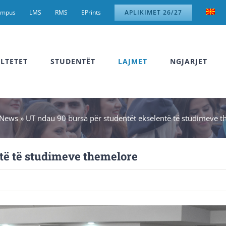
ampus
LMS
RMS
EPrints
APLIKIMET 26/27
LTETET
STUDENTËT
LAJMET
NGJARJET
News
»
UT ndau 90 bursa për studentët ekselentë të studimeve 
të të studimeve themelore