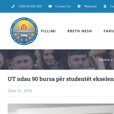
Skip
+389 44 356 500
Contact Us
Webmail
C
to
content
FILLIMI
RRETH NESH
FAKU
Home
»
UT ndau 90 bursa për studentët ekselen
Tetor 31, 2018
View