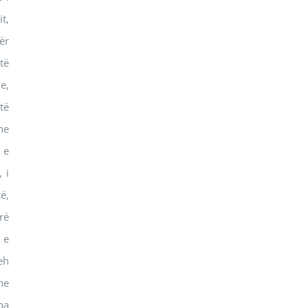
t,
ër
të
e,
të
he
 e
 i
ë,
rë
 e
eh
he
pa