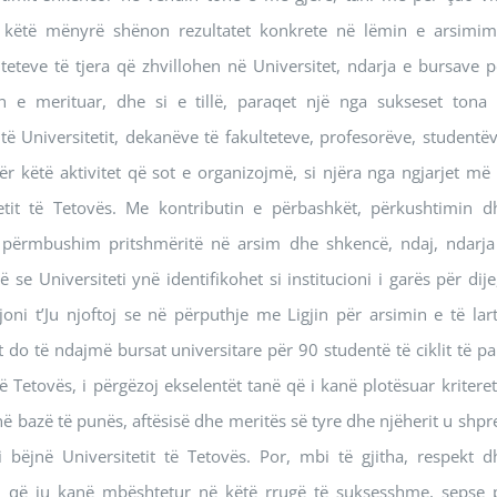
ë këtë mënyrë shënon rezultatet konkrete në lëmin e arsimimi
iteteve të tjera që zhvillohen në Universitet, ndarja e bursave p
in e merituar, dhe si e tillë, paraqet një nga sukseset tona 
ë Universitetit, dekanëve të fakulteteve, profesorëve, studentëv
r këtë aktivitet që sot e organizojmë, si njëra nga ngjarjet më 
etit të Tetovës. Me kontributin e përbashkët, përkushtimin d
t’i përmbushim pritshmëritë në arsim dhe shkencë, ndaj, ndarja
e Universiteti ynë identifikohet si institucioni i garës për dije,
i t’Ju njoftoj se në përputhje me Ligjin për arsimin e të lart
t do të ndajmë bursat universitare për 90 studentë të ciklit të pa
ë Tetovës, i përgëzoj ekselentët tanë që i kanë plotësuar kriteret
në bazë të punës, aftësisë dhe meritës së tyre dhe njëherit u shpr
bëjnë Universitetit të Tetovës. Por, mbi të gjitha, respekt d
ja, që ju kanë mbështetur në këtë rrugë të suksesshme, sepse 