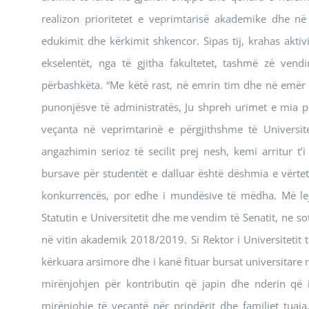
realizon prioritetet e veprimtarisë akademike dhe n
edukimit dhe kërkimit shkencor. Sipas tij, krahas aktiv
ekselentët, nga të gjitha fakultetet, tashmë zë vend
përbashkëta. “Me këtë rast, në emrin tim dhe në emër t
punonjësve të administratës, Ju shpreh urimet e mia pë
veçanta në veprimtarinë e përgjithshme të Universit
angazhimin serioz të secilit prej nesh, kemi arritur 
bursave për studentët e dalluar është dëshmia e vërtetë s
konkurrencës, por edhe i mundësive të mëdha. Më lejon
Statutin e Universitetit dhe me vendim të Senatit, ne so
në vitin akademik 2018/2019. Si Rektor i Universitetit t
kërkuara arsimore dhe i kanë fituar bursat universitare 
mirënjohjen për kontributin që japin dhe nderin që i 
mirënjohje të veçantë për prindërit dhe familjet tua