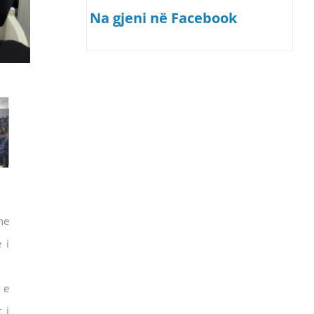
Na gjeni në Facebook
he
 i
 e
 i