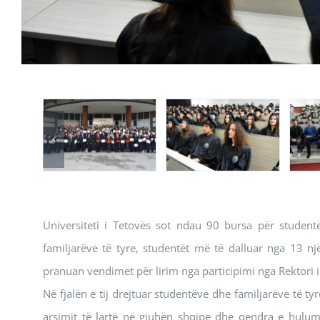
Universiteti i Tetovës sot ndau 90 bursa për student
familjarëve të tyre, studentët më të dalluar nga 13 n
pranuan vendimet për lirim nga participimi nga Rektori i U
Në fjalën e tij drejtuar studentëve dhe familjarëve të tyr
arsimit të lartë në gjuhën shqipe dhe qendra e hulum