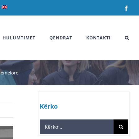
Fac
HULUMTIMET
QENDRAT
KONTAKTI
themelore
Kërko
Search
for: