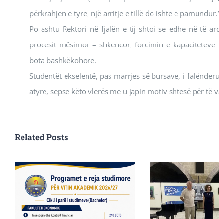
përkrahjen e tyre, një arritje e tillë do ishte e pamundur.
Po ashtu Rektori në fjalën e tij shtoi se edhe në të a
procesit mësimor – shkencor, forcimin e kapaciteteve u
bota bashkëkohore.
Studentët ekselentë, pas marrjes së bursave, i falënderu
atyre, sepse këto vlerësime u japin motiv shtesë për 
Related Posts