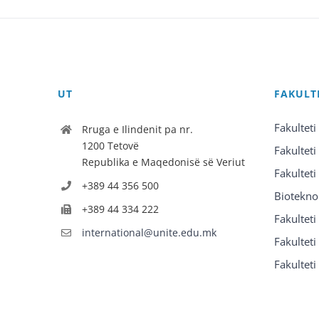
UT
FAKULT
Fakulteti
Rruga e Ilindenit pa nr.
1200 Tetovë
Fakulteti
Republika e Maqedonisë së Veriut
Fakulteti
+389 44 356 500
Biotekno
+389 44 334 222
Fakultet
international@unite.edu.mk
Fakulteti 
Fakulteti