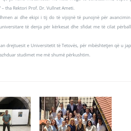
” – tha Rektori Prof. Dr. Vullnet Ameti.
rdhmen ai dhe ekipi i tij do të vijojnë të punojnë për avancimin
niversitare të denja për kërkesat dhe sfidat me të cilat përball
an drejtuesit e Universitetit të Tetovës, për mbështetjen që u jap
të vazhduar studimet me më shumë përkushtim.