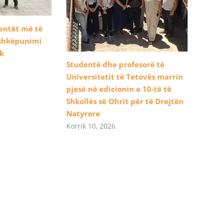
dentët më të
ashkëpunimi
ik
Studentë dhe profesorë të
Universitetit të Tetovës marrin
pjesë në edicionin e 10-të të
Shkollës së Ohrit për të Drejtën
Natyrore
Korrik 10, 2026