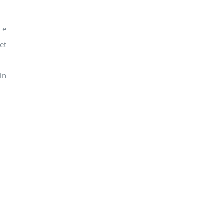
 e
et
in