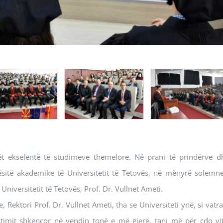
ët ekselentë të studimeve themelore. Në prani të prindërve d
jësitë akademike të Universitetit të Tetovës, në mënyrë solemne
niversitetit të Tetovës, Prof. Dr. Vullnet Ameti.
e, Rektori Prof. Dr. Vullnet Ameti, tha se Universiteti ynë, si vatra
timit shkencor në vendin tonë e më gjerë, tani më për çdo vit