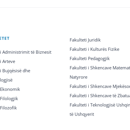
ETET
Fakulteti Juridik
Fakulteti i Kulturës Fizike
 i Administrimit të Biznesit
Fakulteti Pedagogjik
 i Arteve
Fakulteti i Shkencave Matemat
 i Bujqësisë dhe
Natyrore
logjisë
Fakulteti i Shkencave Mjekëso
i Ekonomik
Fakulteti i Shkencave të Zbatu
Filologjik
Fakulteti i Teknologjisë Ushq
 Filozofik
të Ushqyerit