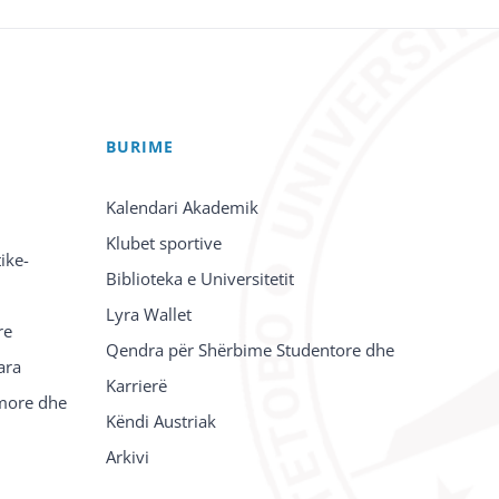
BURIME
Kalendari Akademik
Klubet sportive
ike-
Biblioteka e Universitetit
Lyra Wallet
re
Qendra për Shërbime Studentore dhe
ara
Karrierë
imore dhe
Këndi Austriak
Arkivi