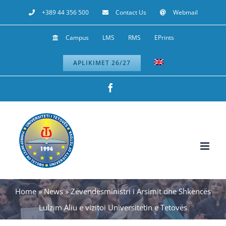
Skip
+389 44 356 500
Contact Us
Webmail
to
Campus
LMS
RMS
EPrints
content
APLIKIMET 26/27
Facebook
Home
»
News
»
Zëvendësministri i Arsimit dhe Shkencës
Lulzim Aliu e vizitoi Universitetin e Tetovës