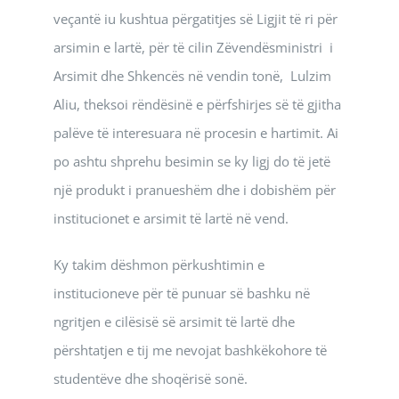
veçantë iu kushtua përgatitjes së Ligjit të ri për
arsimin e lartë, për të cilin Zëvendësministri i
Arsimit dhe Shkencës në vendin tonë, Lulzim
Aliu, theksoi rëndësinë e përfshirjes së të gjitha
palëve të interesuara në procesin e hartimit. Ai
po ashtu shprehu besimin se ky ligj do të jetë
një produkt i pranueshëm dhe i dobishëm për
institucionet e arsimit të lartë në vend.
Ky takim dëshmon përkushtimin e
institucioneve për të punuar së bashku në
ngritjen e cilësisë së arsimit të lartë dhe
përshtatjen e tij me nevojat bashkëkohore të
studentëve dhe shoqërisë sonë.