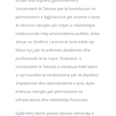
vizitën dhe shprehu gatishmërinë e
Universitetit të Tetovës për të kontribuuar në
përmirësimin e legjislacionit për arsimin e lartë.
Ai nënvizoi nevojën për rritjen e mbështetjes
institucionale ndaj universiteteve publike, duke
shtuar se zhvillimi i arsimit të lartë është një
faktor kyç për të ardhmen akademike dhe
profesionale të të rinjve. Drejtuesit e
Universitetit të Tetovës e vlerësuan këtë takim
si një mundësi të rëndësishme për të shprehur
shqetësimet dhe rekomandimet e tyre, duke
theksuar nevojën për përmirësime në
infrastrukturë dhe mbështetje financiare.
Gjatë këtij takimi përpos tjerave vëmendje e