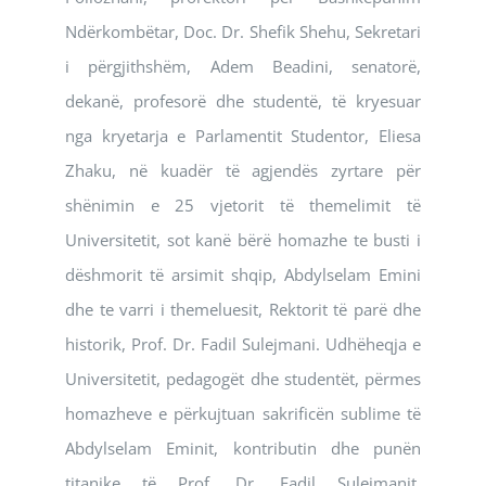
Ndërkombëtar, Doc. Dr. Shefik Shehu, Sekretari
i përgjithshëm, Adem Beadini, senatorë,
dekanë, profesorë dhe studentë, të kryesuar
nga kryetarja e Parlamentit Studentor, Eliesa
Zhaku, në kuadër të agjendës zyrtare për
shënimin e 25 vjetorit të themelimit të
Universitetit, sot kanë bërë homazhe te busti i
dëshmorit të arsimit shqip, Abdylselam Emini
dhe te varri i themeluesit, Rektorit të parë dhe
historik, Prof. Dr. Fadil Sulejmani. Udhëheqja e
Universitetit, pedagogët dhe studentët, përmes
homazheve e përkujtuan sakrificën sublime të
Abdylselam Eminit, kontributin dhe punën
titanike të Prof. Dr. Fadil Sulejmanit,