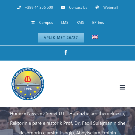
Skip
+389 44 356 500
Contact Us
Webmail
to
Campus
LMS
RMS
EPrints
content
APLIKIMET 26/27
Facebook
Home
»
News
»
25 Vjet UT – Homazhe për themeluesin,
Rektorin e parë e historik Prof. Dr. Fadil Sulejmanin dhe
dëshmorin e arsimit shqip, Abdylselam Eminin