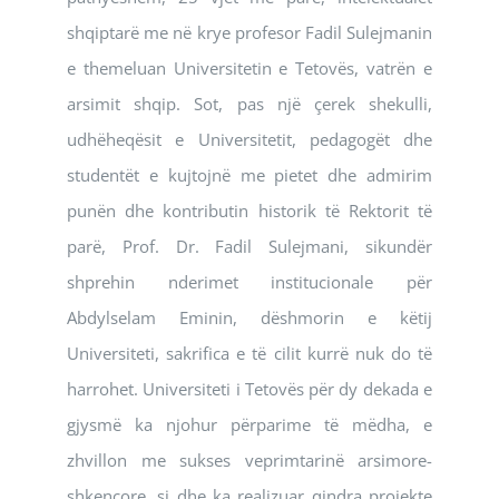
shqiptarë me në krye profesor Fadil Sulejmanin
e themeluan Universitetin e Tetovës, vatrën e
arsimit shqip. Sot, pas një çerek shekulli,
udhëheqësit e Universitetit, pedagogët dhe
studentët e kujtojnë me pietet dhe admirim
punën dhe kontributin historik të Rektorit të
parë, Prof. Dr. Fadil Sulejmani, sikundër
shprehin nderimet institucionale për
Abdylselam Eminin, dëshmorin e këtij
Universiteti, sakrifica e të cilit kurrë nuk do të
harrohet. Universiteti i Tetovës për dy dekada e
gjysmë ka njohur përparime të mëdha, e
zhvillon me sukses veprimtarinë arsimore-
shkencore, si dhe ka realizuar qindra projekte