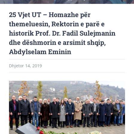
25 Vjet UT – Homazhe për
themeluesin, Rektorin e parë e
historik Prof. Dr. Fadil Sulejmanin
dhe dëshmorin e arsimit shqip,
Abdylselam Eminin
Dhjetor 14, 2019
View
Larger
Image