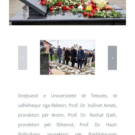
Drejtuesit e Universitetit të Tetovës, të
udhëhequr nga Rektori, Prof. Dr. Vullnet Ameti,
prorektori për Arsim, Prof. Dr. Reshat Qaili,
prorektori për Shkencë, Prof. Dr. Hazir
Pollozhani, prorektori për Bashkëpunim