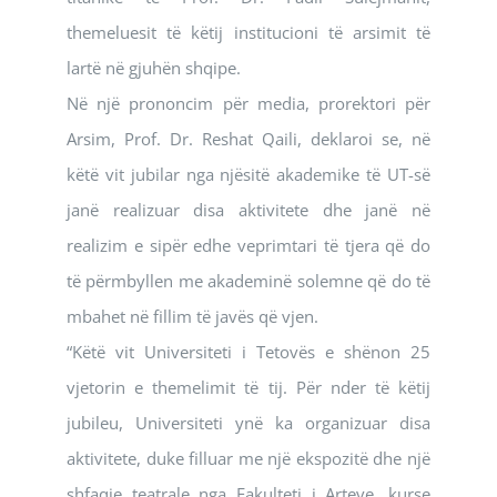
themeluesit të këtij institucioni të arsimit të
lartë në gjuhën shqipe.
Në një prononcim për media, prorektori për
Arsim, Prof. Dr. Reshat Qaili, deklaroi se, në
këtë vit jubilar nga njësitë akademike të UT-së
janë realizuar disa aktivitete dhe janë në
realizim e sipër edhe veprimtari të tjera që do
të përmbyllen me akademinë solemne që do të
mbahet në fillim të javës që vjen.
“Këtë vit Universiteti i Tetovës e shënon 25
vjetorin e themelimit të tij. Për nder të këtij
jubileu, Universiteti ynë ka organizuar disa
aktivitete, duke filluar me një ekspozitë dhe një
shfaqje teatrale nga Fakulteti i Arteve, kurse