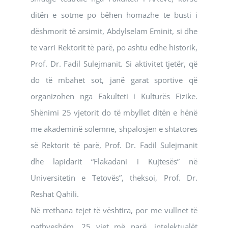
ditën e sotme po bëhen homazhe te busti i
dëshmorit të arsimit, Abdylselam Eminit, si dhe
te varri Rektorit të parë, po ashtu edhe historik,
Prof. Dr. Fadil Sulejmanit. Si aktivitet tjetër, që
do të mbahet sot, janë garat sportive që
organizohen nga Fakulteti i Kulturës Fizike.
Shënimi 25 vjetorit do të mbyllet ditën e hënë
me akademinë solemne, shpalosjen e shtatores
së Rektorit të parë, Prof. Dr. Fadil Sulejmanit
dhe lapidarit “Flakadani i Kujtesës” në
Universitetin e Tetovës”, theksoi, Prof. Dr.
Reshat Qahili.
Në rrethana tejet të vështira, por me vullnet të
pathyeshëm, 25 vjet më parë, intelektualët