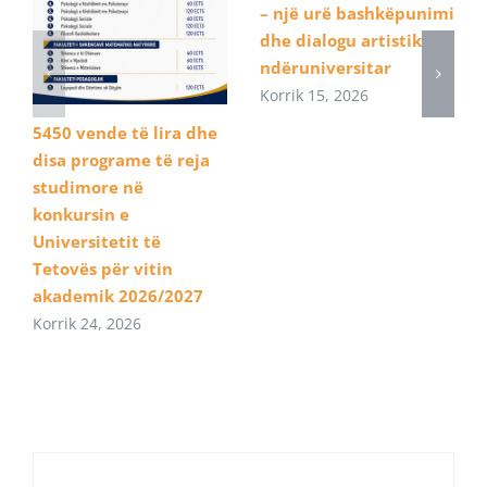
– një urë bashkëpunimi
dhe dialogu artistik
ndëruniversitar
Korrik 15, 2026
5450 vende të lira dhe
disa programe të reja
studimore në
konkursin e
Universitetit të
Tetovës për vitin
akademik 2026/2027
Korrik 24, 2026