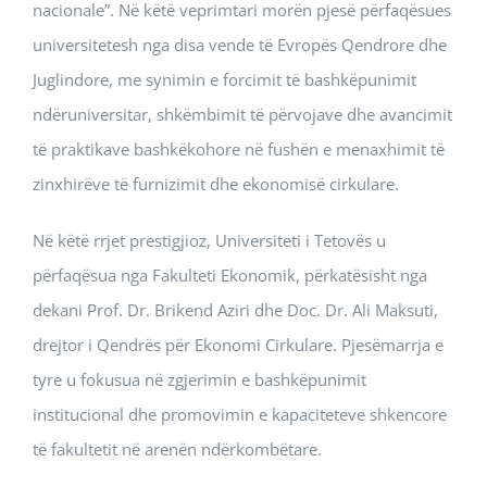
nacionale”. Në këtë veprimtari morën pjesë përfaqësues
universitetesh nga disa vende të Evropës Qendrore dhe
Juglindore, me synimin e forcimit të bashkëpunimit
ndëruniversitar, shkëmbimit të përvojave dhe avancimit
të praktikave bashkëkohore në fushën e menaxhimit të
zinxhirëve të furnizimit dhe ekonomisë cirkulare.
Në këtë rrjet prestigjioz, Universiteti i Tetovës u
përfaqësua nga Fakulteti Ekonomik, përkatësisht nga
dekani Prof. Dr. Brikend Aziri dhe Doc. Dr. Ali Maksuti,
drejtor i Qendrës për Ekonomi Cirkulare. Pjesëmarrja e
tyre u fokusua në zgjerimin e bashkëpunimit
institucional dhe promovimin e kapaciteteve shkencore
të fakultetit në arenën ndërkombëtare.