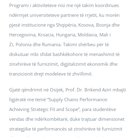
Programi i aktiviteteve nisi me një takim koordinues
ndërmjet universiteteve partnere të rrjetit, ku morën
pjesë institucione nga Shqipëria, Kosova, Bosnja dhe
Hercegovina, Kroacia, Hungaria, Moldavia, Mali i
Zi, Polonia dhe Rumania. Takimi shërbeu për të
diskutuar mbi sfidat bashkëkohore të menaxhimit të
zinxhirëve të furnizimit, digjitalizimit ekonomik dhe
tranzicionit drejt modeleve të zhvillimit.
Gjatë qëndrimit në Osijek, Prof. Dr. Brikend Aziri mbajti
ligjëratë me temë “Supply Chains Performance:
Achieving Strategic Fit and Scope”, para studentëve
vendas dhe ndërkombëtarë, duke trajtuar dimensionet
strategjike të performancës së zinxhirëve të furnizimit