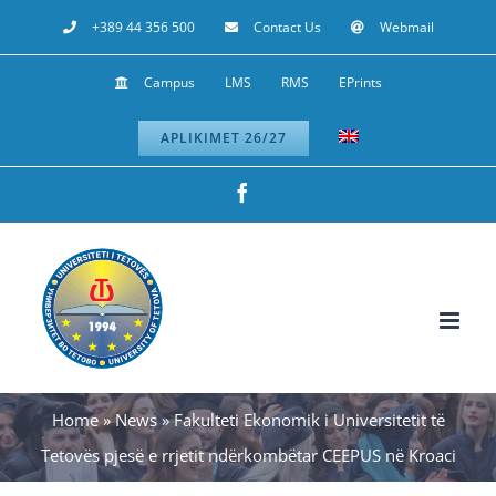
Skip
+389 44 356 500
Contact Us
Webmail
to
Campus
LMS
RMS
EPrints
content
APLIKIMET 26/27
Facebook
Home
»
News
»
Fakulteti Ekonomik i Universitetit të
Tetovës pjesë e rrjetit ndërkombëtar CEEPUS në Kroaci