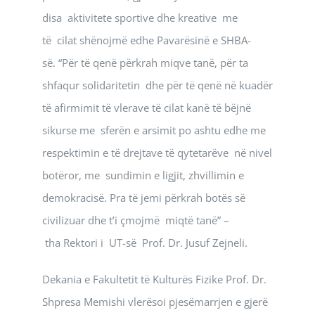
disa aktivitete sportive dhe kreative me
të cilat shënojmë edhe Pavarësinë e SHBA-
së. “Për të qenë përkrah miqve tanë, për ta
shfaqur solidaritetin dhe për të qenë në kuadër
të afirmimit të vlerave të cilat kanë të bëjnë
sikurse me sferën e arsimit po ashtu edhe me
respektimin e të drejtave të qytetarëve në nivel
botëror, me sundimin e ligjit, zhvillimin e
demokracisë. Pra të jemi përkrah botës së
civilizuar dhe t’i çmojmë miqtë tanë” –
tha Rektori i UT-së Prof. Dr. Jusuf Zejneli.
Dekania e Fakultetit të Kulturës Fizike Prof. Dr.
Shpresa Memishi vlerësoi pjesëmarrjen e gjerë