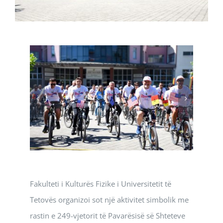
Fakulteti i Kulturës Fizike i Universitetit të
Tetovës organizoi sot një aktivitet simbolik me
rastin e 249-vjetorit të Pavarësisë së Shteteve