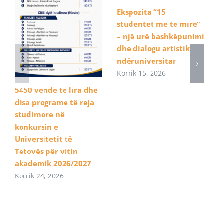
Ekspozita “15
studentët më të mirë”
– një urë bashkëpunimi
dhe dialogu artistik
ndëruniversitar
Korrik 15, 2026
5450 vende të lira dhe
disa programe të reja
studimore në
konkursin e
Universitetit të
Tetovës për vitin
akademik 2026/2027
Korrik 24, 2026