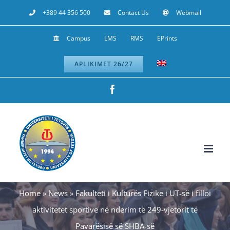
Skip
+389 44 356 500
Contact Us
Webmail
to
Campus
LMS
RMS
EPrints
content
APLIKIMET 26/27
Facebook
Home
»
News
»
Fakulteti i Kulturës Fizike i UT-së i filloi
aktivitetet sportive në nderim të 249-vjetorit të
Pavarësisë së SHBA-së