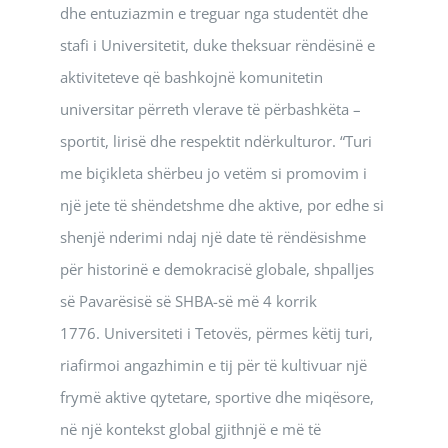
dhe entuziazmin e treguar nga studentët dhe
stafi i Universitetit, duke theksuar rëndësinë e
aktiviteteve që bashkojnë komunitetin
universitar përreth vlerave të përbashkëta –
sportit, lirisë dhe respektit ndërkulturor. “Turi
me biçikleta shërbeu jo vetëm si promovim i
një jete të shëndetshme dhe aktive, por edhe si
shenjë nderimi ndaj një date të rëndësishme
për historinë e demokracisë globale, shpalljes
së Pavarësisë së SHBA-së më 4 korrik
1776. Universiteti i Tetovës, përmes këtij turi,
riafirmoi angazhimin e tij për të kultivuar një
frymë aktive qytetare, sportive dhe miqësore,
në një kontekst global gjithnjë e më të