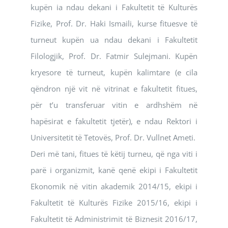
kupën ia ndau dekani i Fakultetit të Kulturës
Fizike, Prof. Dr. Haki Ismaili, kurse fituesve të
turneut kupën ua ndau dekani i Fakultetit
Filologjik, Prof. Dr. Fatmir Sulejmani. Kupën
kryesore të turneut, kupën kalimtare (e cila
qëndron një vit në vitrinat e fakultetit fitues,
për t’u transferuar vitin e ardhshëm në
hapësirat e fakultetit tjetër), e ndau Rektori i
Universitetit të Tetovës, Prof. Dr. Vullnet Ameti.
Deri më tani, fitues të këtij turneu, që nga viti i
parë i organizmit, kanë qenë ekipi i Fakultetit
Ekonomik në vitin akademik 2014/15, ekipi i
Fakultetit të Kulturës Fizike 2015/16, ekipi i
Fakultetit të Administrimit të Biznesit 2016/17,