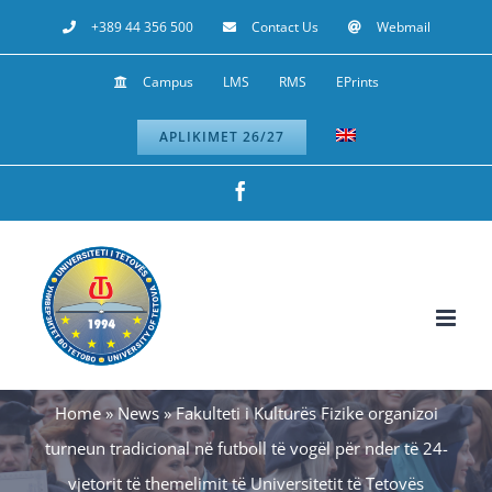
Skip
+389 44 356 500
Contact Us
Webmail
to
Campus
LMS
RMS
EPrints
content
APLIKIMET 26/27
Facebook
Home
»
News
»
Fakulteti i Kulturës Fizike organizoi
turneun tradicional në futboll të vogël për nder të 24-
vjetorit të themelimit të Universitetit të Tetovës