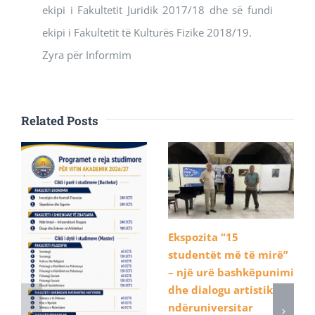
ekipi i Fakultetit Juridik 2017/18 dhe së fundi
ekipi i Fakultetit të Kulturës Fizike 2018/19.
Zyra për Informim
Related Posts
Ekspozita “15
studentët më të mirë”
– një urë bashkëpunimi
dhe dialogu artistik
ndëruniversitar