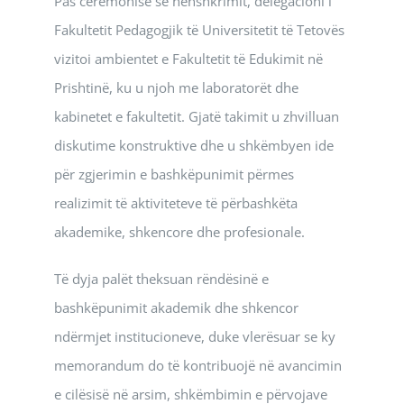
Pas ceremonisë së nënshkrimit, delegacioni i
Fakultetit Pedagogjik të Universitetit të Tetovës
vizitoi ambientet e Fakultetit të Edukimit në
Prishtinë, ku u njoh me laboratorët dhe
kabinetet e fakultetit. Gjatë takimit u zhvilluan
diskutime konstruktive dhe u shkëmbyen ide
për zgjerimin e bashkëpunimit përmes
realizimit të aktiviteteve të përbashkëta
akademike, shkencore dhe profesionale.
Të dyja palët theksuan rëndësinë e
bashkëpunimit akademik dhe shkencor
ndërmjet institucioneve, duke vlerësuar se ky
memorandum do të kontribuojë në avancimin
e cilësisë në arsim, shkëmbimin e përvojave