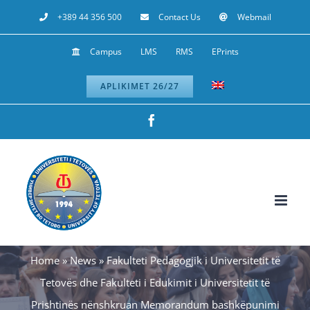
Skip
+389 44 356 500
Contact Us
Webmail
to
Campus
LMS
RMS
EPrints
content
APLIKIMET 26/27
Facebook
Home
»
News
»
Fakulteti Pedagogjik i Universitetit të
Tetovës dhe Fakulteti i Edukimit i Universitetit të
Prishtinës nënshkruan Memorandum bashkëpunimi