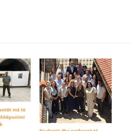
dentët më të
ashkëpunimi
ik
Studentë dhe profesorë të