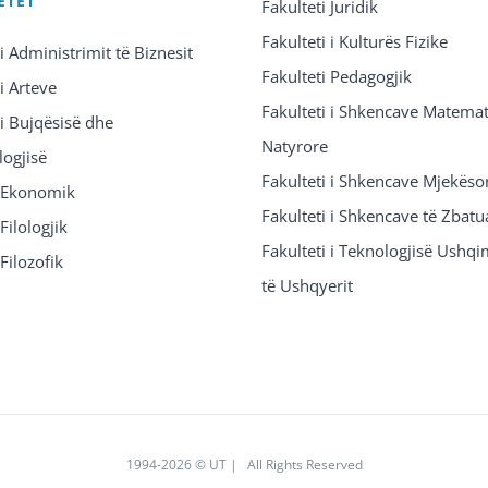
ETET
Fakulteti Juridik
Fakulteti i Kulturës Fizike
 i Administrimit të Biznesit
Fakulteti Pedagogjik
 i Arteve
Fakulteti i Shkencave Matemat
 i Bujqësisë dhe
Natyrore
logjisë
Fakulteti i Shkencave Mjekëso
i Ekonomik
Fakulteti i Shkencave të Zbatu
Filologjik
Fakulteti i Teknologjisë Ushq
 Filozofik
të Ushqyerit
1994
-2026 © UT | All Rights Reserved