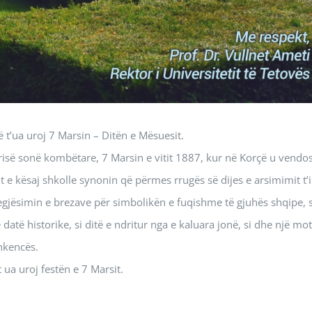
 t’ua uroj 7 Marsin – Ditën e Mësuesit.
orisë sonë kombëtare, 7 Marsin e vitit 1887, kur në Korçë u vendo
 e kësaj shkolle synonin që përmes rrugës së dijes e arsimimit t’i
gjësimin e brezave për simbolikën e fuqishme të gjuhës shqipe, s
 datë historike, si ditë e ndritur nga e kaluara jonë, si dhe një mot
hkencës.
ua uroj festën e 7 Marsit.