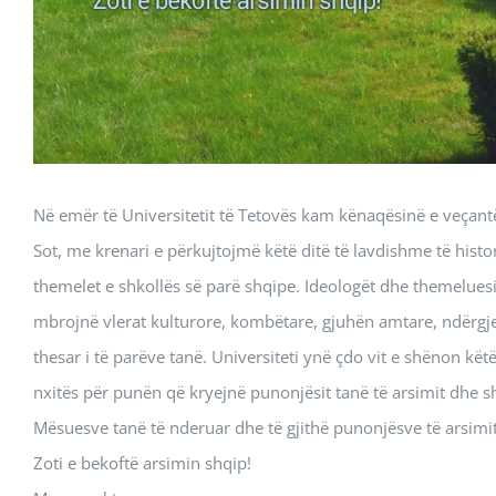
Në emër të Universitetit të Tetovës kam kënaqësinë e veçantë
Sot, me krenari e përkujtojmë këtë ditë të lavdishme të hist
themelet e shkollës së parë shqipe. Ideologët dhe themeluesit
mbrojnë vlerat kulturore, kombëtare, gjuhën amtare, ndërgje
thesar i të parëve tanë. Universiteti ynë çdo vit e shënon këtë
nxitës për punën që kryejnë punonjësit tanë të arsimit dhe s
Mësuesve tanë të nderuar dhe të gjithë punonjësve të arsimit 
Zoti e bekoftë arsimin shqip!