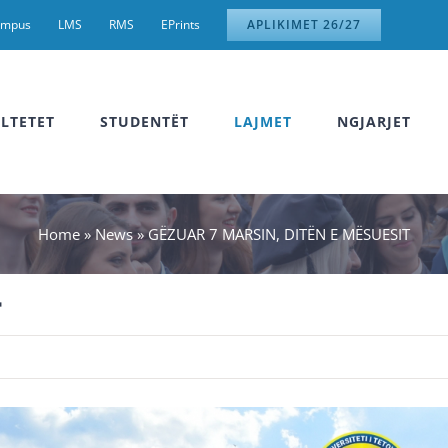
ampus
LMS
RMS
EPrints
APLIKIMET 26/27
LTETET
STUDENTËT
LAJMET
NGJARJET
Home
»
News
»
GËZUAR 7 MARSIN, DITËN E MËSUESIT
T