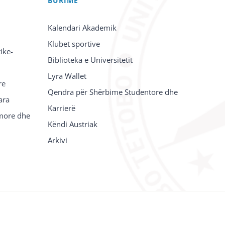
BURIME
Kalendari Akademik
Klubet sportive
ike-
Biblioteka e Universitetit
Lyra Wallet
re
Qendra për Shërbime Studentore dhe
ara
Karrierë
imore dhe
Këndi Austriak
Arkivi