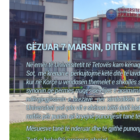
Larger
Image