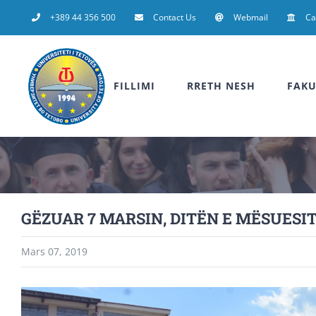
Skip
+389 44 356 500
Contact Us
Webmail
C
to
content
FILLIMI
RRETH NESH
FAKU
GËZUAR 7 MARSIN, DITËN E MËSUESI
Mars 07, 2019
View