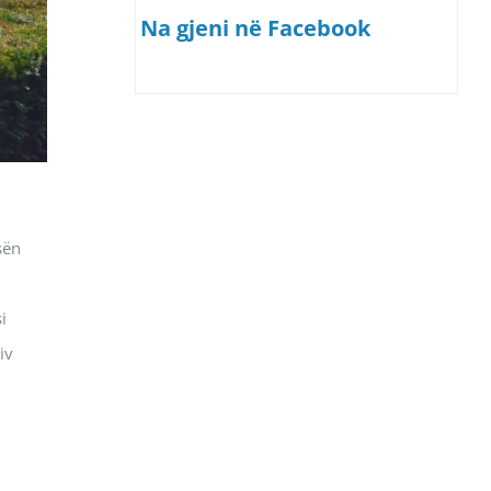
Na gjeni në Facebook
sën
i
iv