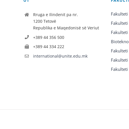
UT
FAKULT
Fakulteti
Rruga e Ilindenit pa nr.
1200 Tetovë
Fakulteti
Republika e Maqedonisë së Veriut
Fakulteti
+389 44 356 500
Biotekno
+389 44 334 222
Fakultet
international@unite.edu.mk
Fakulteti 
Fakulteti