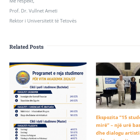
Me respekt,
Prof. Dr. Vullnet Ameti
Rektor i Universitetit të Tetovës
Related Posts
Ekspozita “15 stu
mirë” – një urë b
dhe dialogu artist