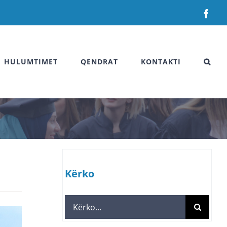
Fac
HULUMTIMET
QENDRAT
KONTAKTI
Kërko
Search
for: