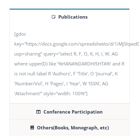
Publications
[gdoc
key=”https://docs.google.com/spreadsheets/d/1iMjSIq
usp=sharing” query=”select R, F, O, K, H, I, W, AG
where upper(D) like ‘%HANA%DARDHISHTA%’ and R
is not null label R ‘Authors’, F ‘Title’, O ‘Journal’, K
‘Number/Vol’, H ‘Pages’, I ‘Year’, W ‘ISSN’, AG
‘Attachment'” style=”width: 100%”]
Conference Participation
Others(Books, Monograph, etc)