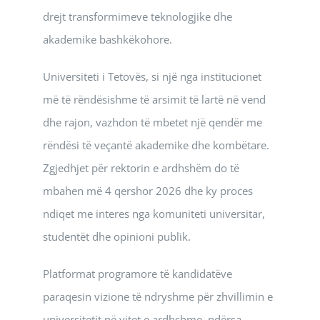
drejt transformimeve teknologjike dhe
akademike bashkëkohore.
Universiteti i Tetovës, si një nga institucionet
më të rëndësishme të arsimit të lartë në vend
dhe rajon, vazhdon të mbetet një qendër me
rëndësi të veçantë akademike dhe kombëtare.
Zgjedhjet për rektorin e ardhshëm do të
mbahen më 4 qershor 2026 dhe ky proces
ndiqet me interes nga komuniteti universitar,
studentët dhe opinioni publik.
Platformat programore të kandidatëve
paraqesin vizione të ndryshme për zhvillimin e
universitetit në vitet e ardhshme, ndërsa