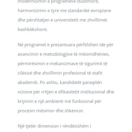
modernizimin e programeve studimore,
harmonizimin e tyre me standardet evropiane
dhe përshtatjen e universitetit me zhvillimet
bashkëkohore.
Në programet e prezantuara përfshihen ide për
avancimin e metodologjive të mësimdhënies,
përmirësimin e mekanizmave të sigurimit të
cilësisë dhe zhvillimin profesional të stafit
akademik. Po ashtu, kandidatët paraqitën
vizione për rritjen e efikasitetit institucional dhe
krijimin e një ambienti më funksional për
procesin mësimor dhe shkencor.
Një tjetër dimension i rëndësishëm i