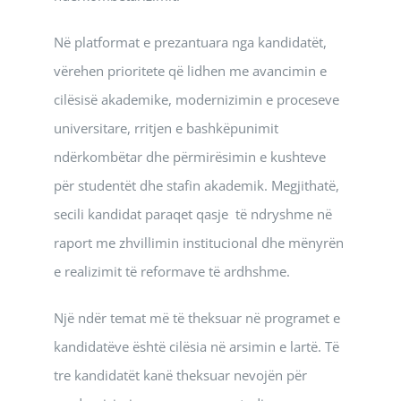
Në platformat e prezantuara nga kandidatët,
vërehen prioritete që lidhen me avancimin e
cilësisë akademike, modernizimin e proceseve
universitare, rritjen e bashkëpunimit
ndërkombëtar dhe përmirësimin e kushteve
për studentët dhe stafin akademik. Megjithatë,
secili kandidat paraqet qasje të ndryshme në
raport me zhvillimin institucional dhe mënyrën
e realizimit të reformave të ardhshme.
Një ndër temat më të theksuar në programet e
kandidatëve është cilësia në arsimin e lartë. Të
tre kandidatët kanë theksuar nevojën për