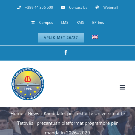
Skip
+389 44 356 500
Contact Us
Webmail
to
Campus
LMS
RMS
EPrints
content
APLIKIMET 26/27
Facebook
Home
»
News
»
Kandidatët për rektor të Universitetit të
Tetovës i prezantuan platformat programore për
mandatin 2026–2029