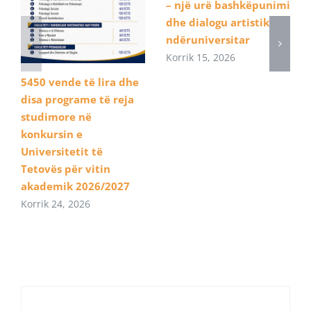
– një urë bashkëpunimi
dhe dialogu artistik
ndëruniversitar
Korrik 15, 2026
5450 vende të lira dhe
disa programe të reja
studimore në
konkursin e
Universitetit të
Tetovës për vitin
akademik 2026/2027
Korrik 24, 2026