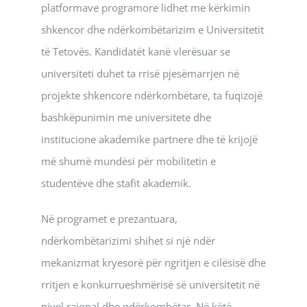
platformave programore lidhet me kërkimin
shkencor dhe ndërkombëtarizim e Universitetit
të Tetovës. Kandidatët kanë vlerësuar se
universiteti duhet ta rrisë pjesëmarrjen në
projekte shkencore ndërkombëtare, ta fuqizojë
bashkëpunimin me universitete dhe
institucione akademike partnere dhe të krijojë
më shumë mundësi për mobilitetin e
studentëve dhe stafit akademik.
Në programet e prezantuara,
ndërkombëtarizimi shihet si një ndër
mekanizmat kryesorë për ngritjen e cilësisë dhe
rritjen e konkurrueshmërisë së universitetit në
nivel rajonal dhe ndërkombëtar. Në këtë