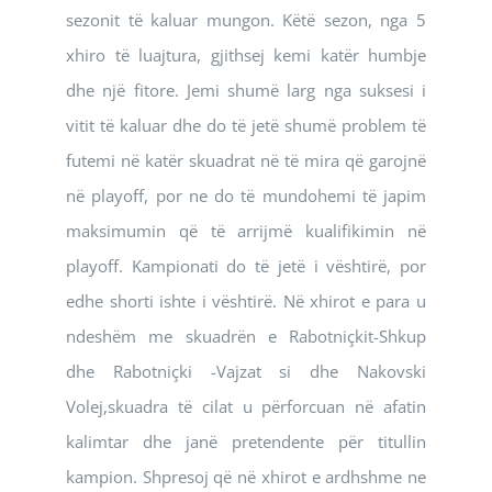
sezonit të kaluar mungon. Këtë sezon, nga 5
xhiro të luajtura, gjithsej kemi katër humbje
dhe një fitore. Jemi shumë larg nga suksesi i
vitit të kaluar dhe do të jetë shumë problem të
futemi në katër skuadrat në të mira që garojnë
në playoff, por ne do të mundohemi të japim
maksimumin që të arrijmë kualifikimin në
playoff. Kampionati do të jetë i vështirë, por
edhe shorti ishte i vështirë. Në xhirot e para u
ndeshëm me skuadrën e Rabotniçkit-Shkup
dhe Rabotniçki -Vajzat si dhe Nakovski
Volej,skuadra të cilat u përforcuan në afatin
kalimtar dhe janë pretendente për titullin
kampion. Shpresoj që në xhirot e ardhshme ne