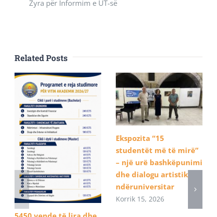
Zyra për Informim e UT-së
Related Posts
Ekspozita “15
studentët më të mirë”
– një urë bashkëpunimi
dhe dialogu artistik
ndëruniversitar
Korrik 15, 2026
5450 vende të lira dhe