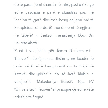
do të paraqitemi shumë më mirë, pasi u rikthye
edhe pasuesja e parë e skuadrës pas një
lëndimi të gjatë dhe tash besoj se jemi më të
kompletuar dhe do të mundohemi të ngjitemi
në tabelë” – theksoi menaxherja Doc. Dr.
Laureta Abazi.
Klubi i volejbollit për femra “Universiteti i
Tetovës” ndeshjen e ardhshme, në kuadër të
javës së 6-të të kampionatit do ta luajë në
Tetovë dhe përballë do të ketë klubin e
volejbollit “Makedonija Maksi”. Nga KV
“Universiteti i Tetovës” shpresojnë që edhe këtë
ndeshje ta fitojnë.