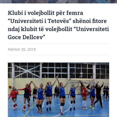
Klubi i volejbollit për femra
“Universiteti i Tetovës” shënoi fitore
ndaj klubit të volejbollit “Universiteti
Goce Dellcev”
Nëntor 20, 2018
View
Larger
Image