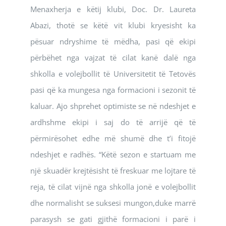
Menaxherja e këtij klubi, Doc. Dr. Laureta
Abazi, thotë se këtë vit klubi kryesisht ka
pësuar ndryshime të mëdha, pasi që ekipi
përbëhet nga vajzat të cilat kanë dalë nga
shkolla e volejbollit të Universitetit të Tetovës
pasi që ka mungesa nga formacioni i sezonit të
kaluar. Ajo shprehet optimiste se në ndeshjet e
ardhshme ekipi i saj do të arrijë që të
përmirësohet edhe më shumë dhe t’i fitojë
ndeshjet e radhës. “Këtë sezon e startuam me
një skuadër krejtësisht të freskuar me lojtare të
reja, të cilat vijnë nga shkolla jonë e volejbollit
dhe normalisht se suksesi mungon,duke marrë
parasysh se gati gjithë formacioni i parë i