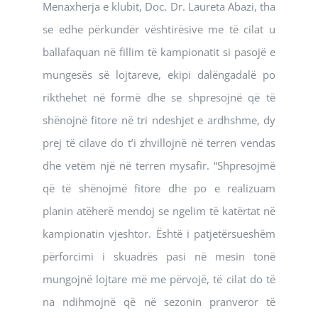
Menaxherja e klubit, Doc. Dr. Laureta Abazi, tha
se edhe përkundër vështirësive me të cilat u
ballafaquan në fillim të kampionatit si pasojë e
mungesës së lojtareve, ekipi dalëngadalë po
rikthehet në formë dhe se shpresojnë që të
shënojnë fitore në tri ndeshjet e ardhshme, dy
prej të cilave do t’i zhvillojnë në terren vendas
dhe vetëm një në terren mysafir. “Shpresojmë
që të shënojmë fitore dhe po e realizuam
planin atëherë mendoj se ngelim të katërtat në
kampionatin vjeshtor. Është i patjetërsueshëm
përforcimi i skuadrës pasi në mesin tonë
mungojnë lojtare më me përvojë, të cilat do të
na ndihmojnë që në sezonin pranveror të