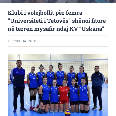
Klubi i volejbollit për femra
“Universiteti i Tetovës” shënoi fitore
në terren mysafir ndaj KV “Uskana”
Dhjetor 04, 2018
View
Larger
Image