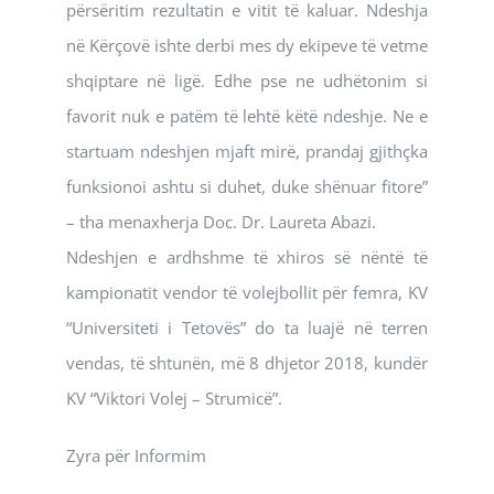
përsëritim rezultatin e vitit të kaluar. Ndeshja
në Kërçovë ishte derbi mes dy ekipeve të vetme
shqiptare në ligë. Edhe pse ne udhëtonim si
favorit nuk e patëm të lehtë këtë ndeshje. Ne e
startuam ndeshjen mjaft mirë, prandaj gjithçka
funksionoi ashtu si duhet, duke shënuar fitore”
– tha menaxherja Doc. Dr. Laureta Abazi.
Ndeshjen e ardhshme të xhiros së nëntë të
kampionatit vendor të volejbollit për femra, KV
“Universiteti i Tetovës” do ta luajë në terren
vendas, të shtunën, më 8 dhjetor 2018, kundër
KV “Viktori Volej – Strumicë”.
Zyra për Informim