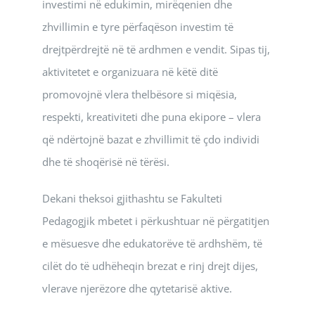
investimi në edukimin, mirëqenien dhe
zhvillimin e tyre përfaqëson investim të
drejtpërdrejtë në të ardhmen e vendit. Sipas tij,
aktivitetet e organizuara në këtë ditë
promovojnë vlera thelbësore si miqësia,
respekti, kreativiteti dhe puna ekipore – vlera
që ndërtojnë bazat e zhvillimit të çdo individi
dhe të shoqërisë në tërësi.
Dekani theksoi gjithashtu se Fakulteti
Pedagogjik mbetet i përkushtuar në përgatitjen
e mësuesve dhe edukatorëve të ardhshëm, të
cilët do të udhëheqin brezat e rinj drejt dijes,
vlerave njerëzore dhe qytetarisë aktive.