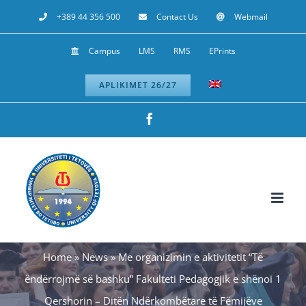
Skip
+389 44 356 500
Contact Us
Webmail
to
Campus
LMS
RMS
EPrints
content
APLIKIMET 26/27
Facebook
Home
»
News
»
Me organizimin e aktivitetit “Të
ëndërrojmë së bashku” Fakulteti Pedagogjik e shënoi 1
Qershorin – Ditën Ndërkombëtare të Fëmijëve