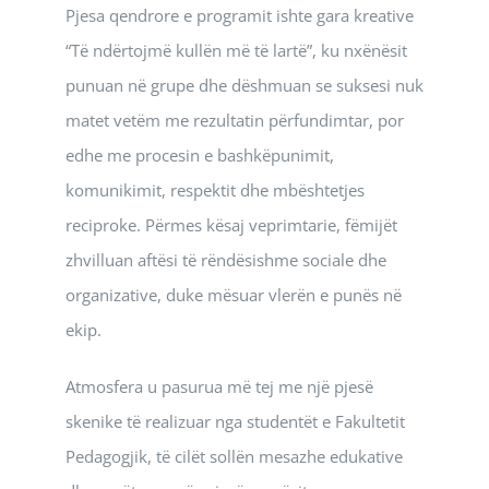
Pjesa qendrore e programit ishte gara kreative
“Të ndërtojmë kullën më të lartë”, ku nxënësit
punuan në grupe dhe dëshmuan se suksesi nuk
matet vetëm me rezultatin përfundimtar, por
edhe me procesin e bashkëpunimit,
komunikimit, respektit dhe mbështetjes
reciproke. Përmes kësaj veprimtarie, fëmijët
zhvilluan aftësi të rëndësishme sociale dhe
organizative, duke mësuar vlerën e punës në
ekip.
Atmosfera u pasurua më tej me një pjesë
skenike të realizuar nga studentët e Fakultetit
Pedagogjik, të cilët sollën mesazhe edukative