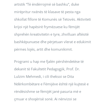
artistik “Të ëndërrojmë së bashku”, duke
mirëpritur nxënës të klasave të pesta nga
shkollat fillore të Komunës së Tetovës. Aktiviteti
krijoi një hapësirë frymëzuese ku fëmijët
shprehën kreativitetin e tyre, zhvilluan aftësitë
bashkëpunuese dhe përjetuan vlerat e edukimit
përmes lojës, artit dhe komunikimit.
Programi u hap me fjalën përshëndetëse të
dekanit të Fakultetit Pedagogjik, Prof. Dr.
Lulzim Mehmedi, i cili theksoi se Dita
Ndërkombëtare e Fëmijëve është një kujtesë e
rëndësishme se fëmijët janë pasuria më e
çmuar e shoqërisë sonë. Ai nënvizoi se