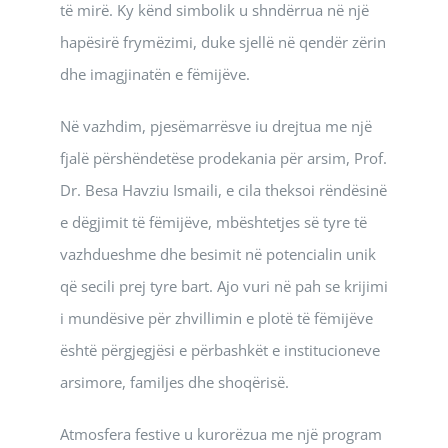
të mirë. Ky kënd simbolik u shndërrua në një
hapësirë frymëzimi, duke sjellë në qendër zërin
dhe imagjinatën e fëmijëve.
Në vazhdim, pjesëmarrësve iu drejtua me një
fjalë përshëndetëse prodekania për arsim, Prof.
Dr. Besa Havziu Ismaili, e cila theksoi rëndësinë
e dëgjimit të fëmijëve, mbështetjes së tyre të
vazhdueshme dhe besimit në potencialin unik
që secili prej tyre bart. Ajo vuri në pah se krijimi
i mundësive për zhvillimin e plotë të fëmijëve
është përgjegjësi e përbashkët e institucioneve
arsimore, familjes dhe shoqërisë.
Atmosfera festive u kurorëzua me një program