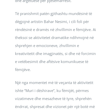
dhe argëtuese për pjesëmarrësit.
Të pranishmit patën gjithashtu mundësinë të
dëgjojnë artistin Bahar Nesimi, i cili foli për
rëndësinë e dramës në zhvillimin e fëmijëve. Ai
theksoi se aktivitetet dramatike ndihmojnë në
shprehjen e emocioneve, zhvillimin e
kreativitetit dhe imagjinatës, si dhe në forcimin
e vetëbesimit dhe aftësive komunikuese të
fëmijëve.
Një nga momentet më të veçanta të aktivitetit
ishte “Muri i dëshirave”, ku fëmijët, përmes
vizatimeve dhe mesazheve të tyre, shprehën
ëndrrat, shpresat dhe vizionet për një botë më