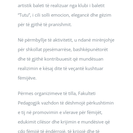
artistik baleti të realizuar nga klubi i baletit
“Tutu”, i cili solli emocion, elegancë dhe gëzim
për të gjithë të pranishmit.
Në përmbyllje të aktivitetit, u ndanë mirënjohje
për shkollat pjesëmarrëse, bashkëpunëtorët
dhe të gjithë kontribuuesit që mundësuan
realizimin e kësaj dite të veçantë kushtuar
fëmijëve.
Përmes organizimeve të tilla, Fakulteti
Pedagogjik vazhdon të dëshmojë përkushtimin
e tij në promovimin e vlerave për fëmijët,
edukimit cilësor dhe krijimin e mundësive që
çdo fëmijë të ëndërrojë, të krijojë dhe të